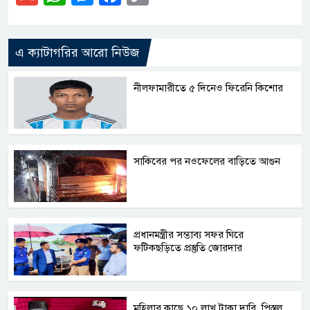
Link
এ ক্যাটাগরির আরো নিউজ
নীলফামারীতে ৫ দিনেও ফিরেনি কিশোর
সাকিবের পর নওফেলের বাড়িতে আগুন
প্রধানমন্ত্রীর সম্ভাব্য সফর ঘিরে
ফটিকছড়িতে প্রস্তুতি জোরদার
মহিলার কাছে ১০ লাখ টাকা দাবি, পিস্তল