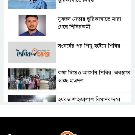
ছুরিকাঘাতে নিহত
যুবদল নেতার ছুরিকাঘাতে মারা
গেছে শিবিরকর্মী
সংঘর্ষের পর পিছু হটেছে শিবির
কথা দিয়েও আসেনি শিবির; অবস্থানে
আছে ছাত্রদল
হযরত শাহজালাল বিমানবন্দরে
বলাকা লাউঞ্জে আগুন
নীলফামারীতে ৫ দিনেও ফিরেনি
কিশোর