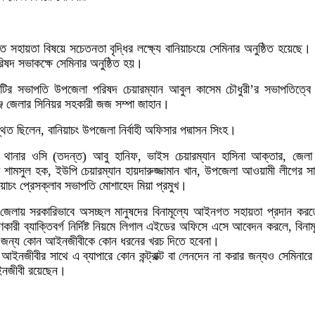
হায়তা বিষয়ে সচেতনতা বৃদ্ধির লক্ষ্যে বানিয়াচংয়ে সেমিনার অনুষ্ঠিত হয়েছে।
ষদ সভাকক্ষে সেমিনার অনুষ্ঠিত হয়।
ির সভাপতি উপজেলা পরিষদ চেয়ারম্যান আবুল কাসেম চৌধুরী’র সভাপতিত্বে স
ঞ্জ জেলার সিনিয়র সহকারী জজ সম্পা জাহান।
িত ছিলেন, বানিয়াচং উপজেলা নির্বাহী অফিসার পদ্মাসন সিংহ।
 থানার ওসি (তদন্ত) আবু হানিফ, ভাইস চেয়ারম্যান হাসিনা আক্তার, জেল
শামসুল হক, ইউপি চেয়ারম্যান হায়দারুজ্জামান খান, উপজেলা আওয়ামী লীগের স
য়াচং প্রেসক্লাব সভাপতি মোশাহেদ মিয়া প্রমুখ।
ক জেলায় সরকারিভাবে অসচ্ছল মানুষদের বিনামূল্যে আইনগত সহায়তা প্রদান কর
ী ব্যাক্তিবর্গ নির্দিষ্ট নিয়মে লিগাল এইডের অফিসে এসে আবেদন করলে, বিনামূ
 জন্য কোন আইনজীবীকে কোন ধরনের খরচ দিতে হবেনা।
নজীবীর সাথে এ ব্যাপারে কোন কন্ট্রাক্ট বা লেনদেন না করার জন্যও সেমিনার
আইনজীবী রয়েছেন।