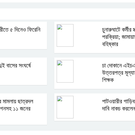
রীতে ৫ দিনেও ফিরেনি
চুনারুঘাটে কর্মীর স্
পরক্রিয়া; জামায়
বহিষ্কার
ুই বাসের সংঘর্ষে
চা দোকানে এইচএস
উত্তরপত্র মূল্য
শিক্ষক
 মামলায় ছাত্রদল
পাটওয়ারীর গাড়িব
িংগনসহ ১১ জনের
দাবি নাকচ করলে