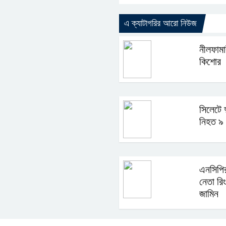
এ ক্যাটাগরির আরো নিউজ
নীলফামা
কিশোর
সিলেটে দ
নিহত ৯
এনসিপির
নেতা র
জামিন