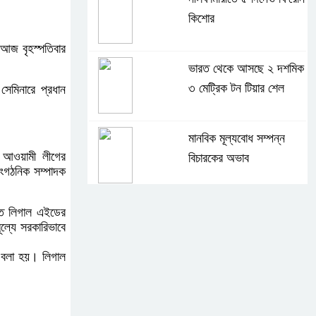
কিশোর
 আজ বৃহস্পতিবার
ভারত থেকে আসছে ২ দশমিক
৩ মেট্রিক টন টিয়ার শেল
েমিনারে প্রধান
মানবিক মূল্যবোধ সম্পন্ন
া আওয়ামী লীগের
বিচারকের অভাব
াংগঠনিক সম্পাদক
বহিষ্কৃত জামাত নেতার কর্মীরা
তে লিগাল এইডের
ল্যে সরকারিভাবে
যোগ দিলেন বিএনপিতে
ে বলা হয়। লিগাল
গুলশানে আ.লীগের ৬ কর্মী
আটক