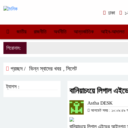
ঢাকা
১২
জাতীয়
রাজনীতি
অর্থনীতি
আন্তর্জাতিক
আইন-আদালত
শিরোনাম:
প্রচ্ছদ /
ভিন্ন স্বাদের খবর
সিলেট
,
ট্যাগস :
বানিয়াচংয়ে লিগাল এই
Astha DESK
আপডেট সময় : ১০:০৯:৫৯ অপর
বানিয়াচংয়ে লিগাল এইডের আইনগত স