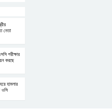
বোমা হামলার আশঙ্কায়
সারাদেশে পুলিশের হাই
ত্রীর
অ্যালার্ট জারি
াত নেতা
রাষ্ট্রপতি হওয়ার প্রস্তাব
পাননি ড. ইউনূস
সি পরীক্ষার
ায়ন করছে
নাটোরে পর্যটনমন্ত্রীকে হত্যার
চেষ্টা; পিস্তলসহ যুবক আটক
হরে হামলার
তুহিন হত্যার এক বছর: দ্রুত
ন ওসি
বিচারের দাবিতে মানববন্ধন