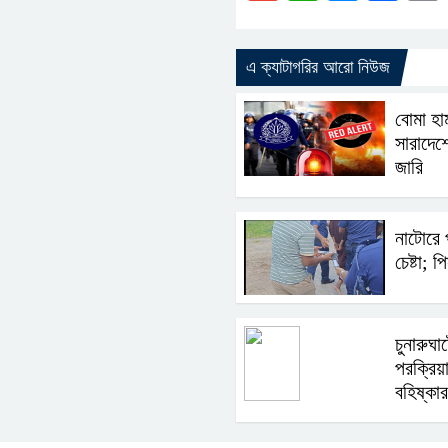
এ ক্যাটাগরির আরো নিউজ
বোমা হা
সারাদেশে
জারি
নাটোরে প
চেষ্টা;
চুনারুঘাটে
পরক্রিয়
বহিষ্কার