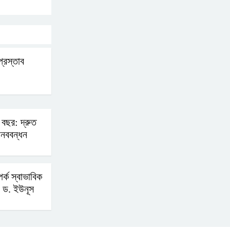
প্রস্তাব
 বছর: দ্রুত
ানববন্ধন
র্ক স্বাভাবিক
 ড. ইউনূস