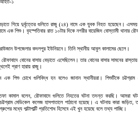
, আহত-১
 বেড়াতে গিয়ে দুর্বৃত্তের গুলিতে রাজু (২৪) নামে এক যুবক নিহত হয়েছেন। এসময়
ে এক শিশু। বৃহস্পতিবার রাত ১০টার দিকে নগরীর বায়েজিদ বোস্তামী থানার রৌফ
ড়ি রাউজান উপজেলার কদলপুর ইউনিয়নে। তিনি স্থানীয় আবুল কালামের ছেলে।
ে রৌফাবাদে বোনের বাসায় বেড়াতে এসেছিলেন। তার বোনের বাসার সামনের রাস্তায় 
থলেই প্রাণ হারায় রাজু।
 এক শিশু চোখে গুলিবিদ্ধ হন বলেও জানান স্থানীয়রা। শিশুটিকে চট্টগ্রা
স্তফা কামাল বলেন, রৌফাবাদে গুলিতে নিহতের ঘটনা তদন্ত করছি। আমরা ঘটন
 চট্টগ্রাম মেডিকেল কলেজ হাসপাতালে পাঠানো হয়েছে। এ ঘটনায় কারা জড়িত, ত
গ্রুপের মধ্যে পাল্টাপাল্টি প্রতিশোধ হিসেবে এই খুন হয়েছে বলে তথ্য পাচ্ছি।
p
nger
ebook
Copy