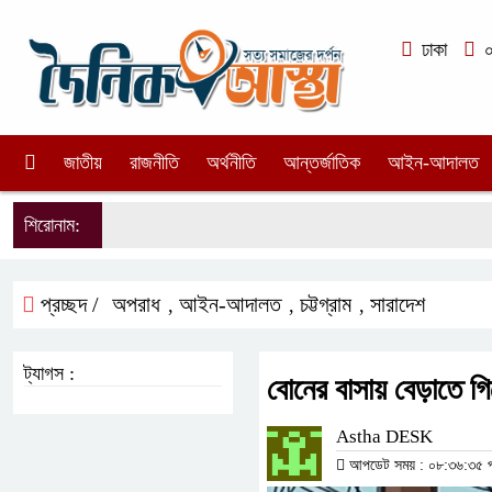
ঢাকা
০
জাতীয়
রাজনীতি
অর্থনীতি
আন্তর্জাতিক
আইন-আদালত
শিরোনাম:
প্রচ্ছদ /
অপরাধ
আইন-আদালত
চট্টগ্রাম
সারাদেশ
,
,
,
ট্যাগস :
বোনের বাসায় বেড়াতে 
Astha DESK
আপডেট সময় : ০৮:৩৬:৩৫ পূর্ব