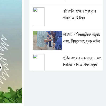
রাষ্ট্রপতি হওয়ার প্রস্তাব
পাননি ড. ইউনূস
নাটোরে পর্যটনমন্ত্রীকে হত্যার
চেষ্টা; পিস্তলসহ যুবক আটক
তুহিন হত্যার এক বছর: দ্রুত
বিচারের দাবিতে মানববন্ধন
চুনারুঘাটে কর্মীর স্ত্রীর
পরক্রিয়া; জামায়াত নেতা
বহিষ্কার