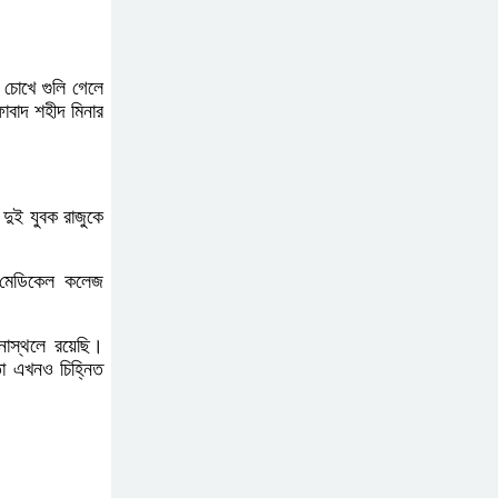
ভারতের সাথে সম্পর্ক
স্বাভাবিক করতে চেয়েছিলেন
ড. ইউনূস
 চোখে গুলি গেলে
াবাদ শহীদ মিনার
সিলেটে দুই বাসের সংঘর্ষে
নিহত ৯
দুই যুবক রাজুকে
বগুড়ায় এনসিপির কর্মসূচি হতে
দেওয়া হবে না: যুবদল
ম মেডিকেল কলেজ
াস্থলে রয়েছি।
সাকিবের পর নওফেলের
া এখনও চিহ্নিত
বাড়িতে আগুন
বগুড়ায় বাসচাপায় নিহত-৭,
আহত-১০