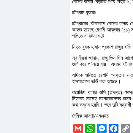
বোনের বাসায় বেড়াতে গিয়ে নিহত-১
চট্টগ্রাম ব্যুরোঃ
চট্টগ্রামের রৌফাবাদে বোনের বাসায়
আহত হয়েছে রেশমি আক্তার (১১) নাম
গলিতে এ ঘটনা ঘটে।
নিহত যুবক হাসান প্রকাশ রাজুর বা
স্থানীয়রা জানায়, রাজু তিন দিন আগ
গুলি করে পালিয়ে যায়। এসময় ঘটনাস্
এদিকে গুলিতে রেশমি আক্তার নামে
হাসপাতালে ভর্তি করা হয়েছে।
বায়েজিদ থানার ওসি (তদন্ত) মো
নিহতের মরদেহ ময়নাতদন্তের জন্য
করা সম্ভব হয়নি। তবে দুটি সন্ত্রাসী 
দৈনিক আস্থা/এমএইচ
Gmail
WhatsAp
Messe
Fac