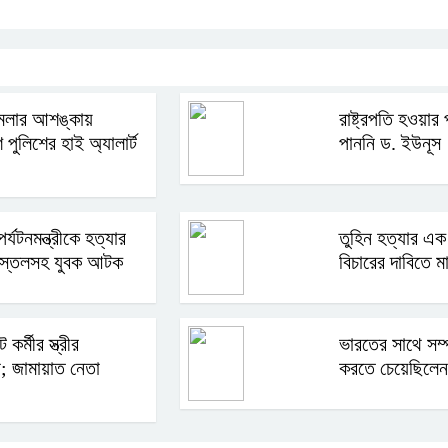
Link
মলার আশঙ্কায়
রাষ্ট্রপতি হওয়ার 
 পুলিশের হাই অ্যালার্ট
পাননি ড. ইউনূস
র্যটনমন্ত্রীকে হত্যার
তুহিন হত্যার এক
 পিস্তলসহ যুবক আটক
বিচারের দাবিতে ম
 কর্মীর স্ত্রীর
ভারতের সাথে সম্প
া; জামায়াত নেতা
করতে চেয়েছিলেন