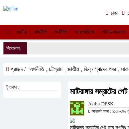
ঢাকা
১
জাতীয়
রাজনীতি
অর্থনীতি
আন্তর্জাতিক
আইন-আদালত
শিরোনাম:
প্রচ্ছদ /
অর্থনীতি
চট্টগ্রাম
জাতীয়
ভিন্ন স্বাদের খবর
সার
,
,
,
,
ট্যাগস :
মাটিরাঙ্গার সম্রাটের প
Astha DESK
আপডেট সময় : ১১:৫০:৪২ পূর্
মাটিরাঙ্গার সম্রাটের পেট ভরে সুগন্