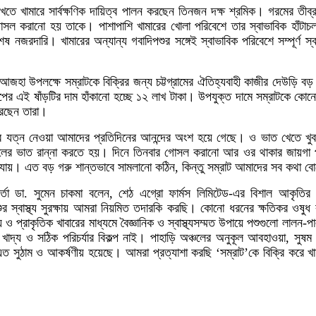
াখতে খামারে সার্বক্ষণিক দায়িত্ব পালন করছেন তিনজন দক্ষ শ্রমিক। গরমের তীব্
সল করানো হয় তাকে। পাশাপাশি খামারের খোলা পরিবেশে তার স্বাভাবিক হাঁটাচলা
বিশেষ নজরদারি। খামারের অন্যান্য গবাদিপশুর সঙ্গেই স্বাভাবিক পরিবেশে সম্পূর্ণ স্ব
 আজহা উপলক্ষে সম্রাটকে বিক্রির জন্য চট্টগ্রামের ঐতিহ্যবাহী কাজীর দেউড়ি ব
ের এই ষাঁড়টির দাম হাঁকানো হচ্ছে ১২ লাখ টাকা। উপযুক্ত দামে সম্রাটকে কোন
করছেন তারা।
ের যত্ন নেওয়া আমাদের প্রতিদিনের আনন্দের অংশ হয়ে গেছে। ও ভাত খেতে খু
লের ভাত রান্না করতে হয়। দিনে তিনবার গোসল করানো আর ওর থাকার জায়গা প
যায়। এত বড় গরু শান্তভাবে সামলানো কঠিন, কিন্তু সম্রাট আমাদের সব কথা ব
্মকর্তা ডা. সুমেন চাকমা বলেন, শেঠ এগ্রো ফার্মস লিমিটেড-এর বিশাল আকৃতির 
িপশুর স্বাস্থ্য সুরক্ষায় আমরা নিয়মিত তদারকি করছি। কোনো ধরনের ক্ষতিকর ওষুধ
য় ও প্রাকৃতিক খাবারের মাধ্যমে বৈজ্ঞানিক ও স্বাস্থ্যসম্মত উপায়ে পশুগুলো লালন
াদ্য ও সঠিক পরিচর্যার বিকল্প নাই। পাহাড়ি অঞ্চলের অনুকূল আবহাওয়া, সুষম 
এত সুঠাম ও আকর্ষণীয় হয়েছে। আমরা প্রত্যাশা করছি ‘সম্রাট’কে বিক্রি করে খামা