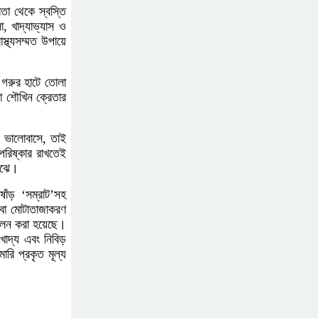
রতা থেকে স্বস্তি
, খাদ্যাভ্যাস ও
বোমা হামলার আশঙ্কায়
াস্থ্যসম্মত উপায়ে
সারাদেশে পুলিশের হাই
অ্যালার্ট জারি
ড় গরুর হাটে তোলা
ো শৌখিন ক্রেতার
রাষ্ট্রপতি হওয়ার প্রস্তাব
পাননি ড. ইউনূস
ব ভালোবাসে, তাই
রিষ্কার রাখতেই
োঝে।
নাটোরে পর্যটনমন্ত্রীকে হত্যার
ষাঁড় ‘সম্রাট’সহ
চেষ্টা; পিস্তলসহ যুবক আটক
 বা মোটাতাজাকরণ
-পালন করা হয়েছে।
খাদ্য এবং নিবিড়
তুহিন হত্যার এক বছর: দ্রুত
রি প্রকৃত মূল্য
বিচারের দাবিতে মানববন্ধন