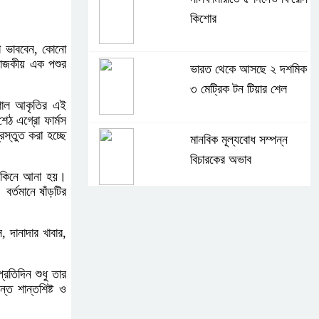
কিশোর
ো ভাববেন, কোনো
রাজকীয় এক পশুর
ভারত থেকে আসছে ২ দশমিক
৩ মেট্রিক টন টিয়ার শেল
িশাল আকৃতির এই
শেঠ এগ্রো ফার্মস
স্তুত করা হচ্ছে
মানবিক মূল্যবোধ সম্পন্ন
বিচারকের অভাব
ুর কিনে আনা হয়।
র্তমানে ষাঁড়টির
বহিষ্কৃত জামাত নেতার কর্মীরা
যোগ দিলেন বিএনপিতে
, দানাদার খাবার,
রতিদিন শুধু তার
গুলশানে আ.লীগের ৬ কর্মী
ত শান্তশিষ্ট ও
আটক