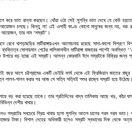
লে করে ভাত রান্না করছেন। ধোঁয়া ওঠা সেই সুগন্ধি ভাত দেখে যে কেউ হয়ত
নের আয়োজন চলছে। কিন্তু না! এই এলাহী কাণ্ড কোনো মানুষের জন্য নয়, বরং 
ই আয়োজন, তার নাম ‘সম্রাট’।
ে রেখে খাগড়াছড়ির মাটিরাঙ্গায়এখন আলোচনায় রয়েছে সাদা-কালো মিশ্রণে ব
ট ব্যক্তিত্ব সোলায়মান শেঠের মালিকানাধীন মাটিরাঙ্গা বাজারের পাশেই অবস্থিত ‘’
 উপায়ে বড় হচ্ছে এই সম্রাট। আসন্ন কোরবানি ঈদে সম্রাটকে বিক্রির জন্য প্র
ড়াই বছর আগে চট্টগ্রামের একটি ডেইরি ফার্ম থেকে এই ফ্রিজিয়ান জাতের বাছ
ে লালন-পালন করার পর আজ সে সত্যি সত্যিই পশুর রাজ্যে সম্রাট হয়ে উঠেছে। ব
 উপায়ে বড় করা হয়েছে তাকে। তার প্রতিদিনের খাদ্য তালিকায় আছে খড়, কাঁচা ঘাস
বিভিন্ন দেশীয় খাবার।
দ করলেও সম্রাটের সবচেয়ে প্রিয় খাবার হলো সুগন্ধি আতপ চালের গরম গরম ভাত। প্
হাজার টাকা। বিশাল দেহের অধিকারী হলেও সম্রাট স্বভাবের দিক থেকে অত্যন্