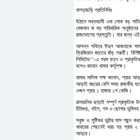
খাগড়াছড়ি প্রতিনিধিঃ
উঠানে মধ্যবয়সী এক লোক বড় পাতি
মেজবান বা বড় পারিবারিক অনুষ্ঠা
রাজভোগের প্রস্তুতি। যার জন্য এ
আসন্ন পবিত্র ঈদুল আজহাকে সামন
ফ্রিজিয়ান জাতের ষাঁড় গরুটি। বিশিষ্
লিমিটেড’’-এ পরম যত্ন ও প্রাকৃতিক
বলেও জানান খামার কর্তৃপক্ষ।
খামার মালিক পক্ষ জানান, প্রায় আ
আড়াই বছরের বেশি সময় রাজকীয় যত্ন
ওজন প্রায় ১ হাজার ১শ কেজি।
রাসায়নিক ছাড়াই সম্পূর্ণ প্রাকৃতিক
চিটাগুড়, খইল, গম ও ছোলার ভুষিসহ 
সবুজ ও পুষ্টিকর ভুট্টার ঘাস পছন্
খাবারের পেছনেই খরচ হয় প্রায় ২ 
আদুরে।