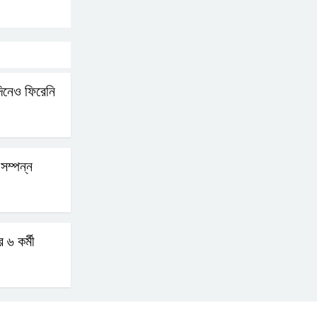
িনেও ফিরেনি
সম্পন্ন
 ৬ কর্মী