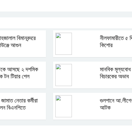
হজালাল বিমানবন্দরে
নীলফামারীতে ৫ দ
াউঞ্জে আগুন
কিশোর
েকে আসছে ২ দশমিক
মানবিক মূল্যবোধ 
িক টন টিয়ার শেল
বিচারকের অভাব
 জামাত নেতার কর্মীরা
গুলশানে আ.লীগের
লেন বিএনপিতে
আটক