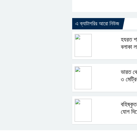
এ ক্যাটাগরির আরো নিউজ
হযরত শা
বলাকা ল
ভারত থ
৩ মেট্র
বহিষ্কৃত
যোগ দি