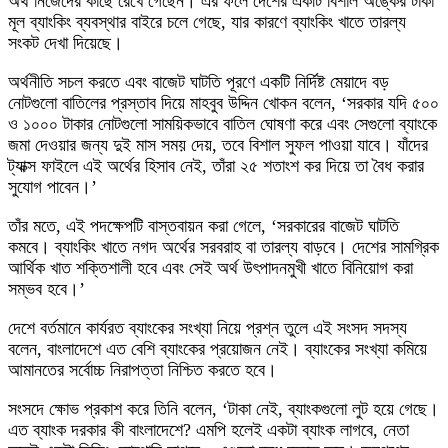
অর্থ নিজেদের কাছে রেখে গেছেন। এর ফলে দেশের একটি বিশাল অঙ্কের টাকা
মূল ব্যাংকিং ব্যবস্থার বাইরে চলে গেছে, যার কারণে ব্যাংকিং খাতে তারল্য
সংকট দেখা দিয়েছে।
অর্থনীতি সচল করতে এবং বাজেট ঘাটতি পূরণে একটি নির্দিষ্ট মেয়াদে বড়
নোটগুলো বাতিলের প্রস্তাব দিয়ে মাহবুব উদ্দিন খোকন বলেন, ‘সরকার যদি ৫০০
ও ১০০০ টাকার নোটগুলো সাময়িকভাবে বাতিল ঘোষণা করে এবং সেগুলো ব্যাংকে
জমা দেওয়ার জন্য দুই মাস সময় দেয়, তবে বিশাল সুফল পাওয়া যাবে। যাঁদের
ট্যাক্স ফাইলে এই অর্থের হিসাব নেই, তাঁরা ২৫ শতাংশ কর দিয়ে তা বৈধ করার
সুযোগ পাবেন।’
তাঁর মতে, এই পদক্ষেপটি বাস্তবায়ন করা গেলে, ‘সরকারের বাজেট ঘাটতি
কমবে। ব্যাংকিং খাতে নগদ অর্থের সরবরাহ বা তারল্য বাড়বে। দেশের সামগ্রিক
আর্থিক খাত শক্তিশালী হবে এবং সেই অর্থ উৎপাদনমুখী খাতে বিনিয়োগ করা
সম্ভব হবে।’
দেশে বর্তমানে কার্যরত ব্যাংকের সংখ্যা নিয়ে প্রশ্ন তুলে এই সংসদ সদস্য
বলেন, বাংলাদেশে এত বেশি ব্যাংকের প্রয়োজন নেই। ব্যাংকের সংখ্যা কমিয়ে
আমানতের সর্বোচ্চ নিরাপত্তা নিশ্চিত করতে হবে।
সংসদে ক্ষোভ প্রকাশ করে তিনি বলেন, ‘টাকা নেই, ব্যাংকগুলো লুট হয়ে গেছে।
এত ব্যাংক দরকার কী বাংলাদেশে? এমপি হলেই একটা ব্যাংক লাগবে, নেতা