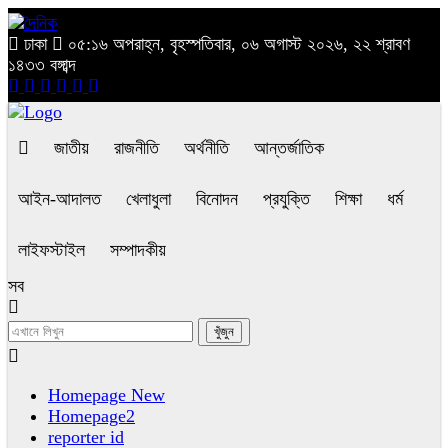
ঢাকা
০৫:১৬ অপরাহ্ন, বৃহস্পতিবার, ০৬ অগাস্ট ২০২৬, ২২ শ্রাবণ
১৪৩৩ বঙ্গাব্দ
জাতীয়
রাজনীতি
অর্থনীতি
আন্তর্জাতিক
আইন-আদালত
খেলাধুলা
বিনোদন
প্রযুক্তি
শিক্ষা
ধর্ম
লাইফস্টাইল
সম্পাদকীয়
সব
Homepage New
Homepage2
reporter id