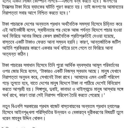
হলেই একটা লিজিং কোম্পানি লাগবে—এগুলো বন্ধ করতে হবে। জনগণের
ট্যাক্সের টাকা দিয়ে ব্যাংকের ঘাটতি পূরণ করতে হয়। তাই জনগণের আমানতের
নিরাপত্তা সবার আগে নিশ্চিত করতে হবে।’
টাকা পাচারকে দেশের অন্যতম প্রধান অর্থনৈতিক সমস্যা হিসেবে চিহ্নিত করে
এই আইনজীবী বলেন, স্বাধীনতার পর থেকে আজ পর্যন্ত বিদেশে পাচার হওয়া
অর্থ ফিরিয়ে আনার বিষয়ে কেবল রাজনৈতিক প্রতিশ্রুতিই দেওয়া হয়েছে,
বাস্তবে একটি টাকাও ফেরত আনা সম্ভব হয়নি। কারণ, আন্তর্জাতিক জটিল
আইনি প্রক্রিয়ার কারণে একবার অর্থ বাইরে চলে গেলে তা ফিরিয়ে আনা
অত্যন্ত কঠিন।
টাকা পাচারের সমাধান হিসেবে তিনি পুরো আর্থিক ব্যবস্থার আমূল পরিবর্তনের
ওপর জোর দিয়ে বলেন, ‘টাকারও একটি নিজস্ব স্বভাব আছে। মানুষ যেখানে
নিরাপত্তা অনুভব করে, সেখানেই টাকা রাখে। আমাদের এমন একটি পরিবেশ
গড়ে তুলতে হবে, যাতে দেশের মানুষ বিদেশে টাকা না পাঠিয়ে দেশেই বিনিয়োগ
করতে আগ্রহী হয়। সিঙ্গাপুর, দুবাই, কানাডা ও থাইল্যান্ডে মানুষ আস্থার সঙ্গে
অর্থ রাখে, কারণ তারা সেই নিরাপদ পরিবেশ তৈরি করতে পেরেছে।’
নতুন বিএনপি সরকারের প্রথম বাজেট বাস্তবায়নের অন্যতম প্রধান চ্যালেঞ্জ
হিসেবে আইনশৃঙ্খলা পরিস্থিতির উন্নয়ন ও বেকারত্ব দূরীকরণের বিষয়টি তুলে
ধরেন মাহবুব উদ্দিন খোকন।