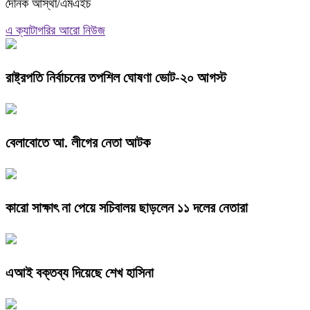
দৈনিক আস্থা/এমএইচ
এ ক্যাটাগরির আরো নিউজ
রাষ্ট্রপতি নির্বাচনের তপশিল ঘোষণা ভোট-২০ আগস্ট
বেলাবোতে আ. লীগের নেতা আটক
কারো সাক্ষাৎ না পেয়ে সচিবালয় ছাড়লেন ১১ দলের নেতারা
এআই বক্তব্য দিয়েছে শেখ হাসিনা