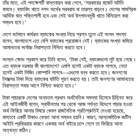
তাঁর মতে, এই পদক্ষেপটি বাস্তবায়ন করা গেলে, ‘সরকারের বাজেট ঘাটতি
কমবে। ব্যাংকিং খাতে নগদ অর্থের সরবরাহ বা তারল্য বাড়বে। দেশের সামগ্রিক
আর্থিক খাত শক্তিশালী হবে এবং সেই অর্থ উৎপাদনমুখী খাতে বিনিয়োগ করা
সম্ভব হবে।’
দেশে বর্তমানে কার্যরত ব্যাংকের সংখ্যা নিয়ে প্রশ্ন তুলে এই সংসদ সদস্য
বলেন, বাংলাদেশে এত বেশি ব্যাংকের প্রয়োজন নেই। ব্যাংকের সংখ্যা কমিয়ে
আমানতের সর্বোচ্চ নিরাপত্তা নিশ্চিত করতে হবে।
সংসদে ক্ষোভ প্রকাশ করে তিনি বলেন, ‘টাকা নেই, ব্যাংকগুলো লুট হয়ে গেছে।
এত ব্যাংক দরকার কী বাংলাদেশে? এমপি হলেই একটা ব্যাংক লাগবে, নেতা
হলেই একটা লিজিং কোম্পানি লাগবে—এগুলো বন্ধ করতে হবে। জনগণের
ট্যাক্সের টাকা দিয়ে ব্যাংকের ঘাটতি পূরণ করতে হয়। তাই জনগণের আমানতের
নিরাপত্তা সবার আগে নিশ্চিত করতে হবে।’
টাকা পাচারকে দেশের অন্যতম প্রধান অর্থনৈতিক সমস্যা হিসেবে চিহ্নিত করে
এই আইনজীবী বলেন, স্বাধীনতার পর থেকে আজ পর্যন্ত বিদেশে পাচার হওয়া
অর্থ ফিরিয়ে আনার বিষয়ে কেবল রাজনৈতিক প্রতিশ্রুতিই দেওয়া হয়েছে,
বাস্তবে একটি টাকাও ফেরত আনা সম্ভব হয়নি। কারণ, আন্তর্জাতিক জটিল
আইনি প্রক্রিয়ার কারণে একবার অর্থ বাইরে চলে গেলে তা ফিরিয়ে আনা
অত্যন্ত কঠিন।