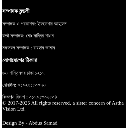
সম্পাদক মন্ডলী
সম্পাদক ও প্রকাশক: ইফতেখার আহমেদ
বার্তা সম্পাদক: মোঃ সাব্বির শাওন
মফস্বল সম্পাদক : রায়হান জামান
যোগাযোগের ঠিকানা
৬৩ শান্তিনগর ঢাকা ১২১৭
মোবাইল: ০১৯২৬১৮০৭৭৩
বিজ্ঞাপন বিভাগ : ০১৭৯১৩০৬৮০৪
© 2017-2025 All rights reserved, a sister concern of Astha
Vision Ltd.
Design By - Abdus Samad