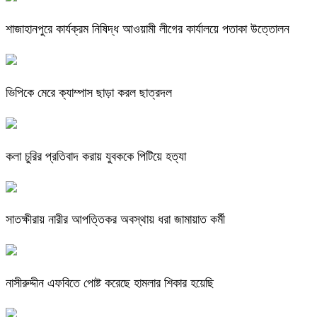
শাজাহানপুরে কার্যক্রম নিষিদ্ধ আওয়ামী লীগের কার্যালয়ে পতাকা উত্তোলন
ভিপিকে মেরে ক্যাম্পাস ছাড়া করল ছাত্রদল
কলা চুরির প্রতিবাদ করায় যুবককে পিটিয়ে হত্যা
সাতক্ষীরায় নারীর আপত্তিকর অবস্থায় ধরা জামায়াত কর্মী
নাসীরুদ্দীন এফবিতে পোষ্ট করেছে হামলার শিকার হয়েছি