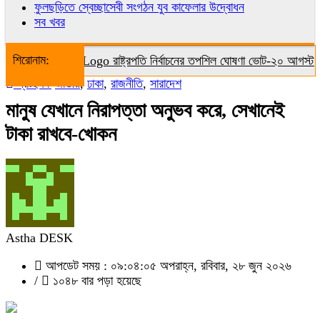
ফুলছড়িতে স্বেচ্ছাসেবী সংগঠন যুব কাফেলার উদ্বোধন
সব খবর
শিরোনাম:
রাষ্ট্রপতি নির্বাচনের তপশিল ঘোষণা ভোট-২০ আগস্ট
প্রচ্ছদ /
জাতীয়
,
ঢাকা
,
রাজনীতি
,
সারাদেশ
মানুষ যেখানে নিরাপত্তা অনুভব করে, সেখানেই
টাকা রাখবে-খোকন
Astha DESK
আপডেট সময় : ০৯:০৪:০৫ অপরাহ্ন, রবিবার, ২৮ জুন ২০২৬
/
১০৪৮ বার পড়া হয়েছে