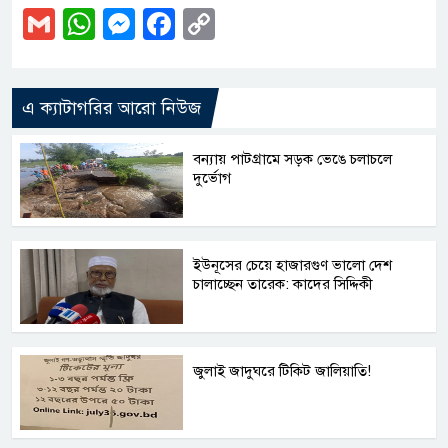
Gmail
WhatsApp
Messenger
Facebook
Copy
Link
এ ক্যাটাগরির আরো নিউজ
বন্যায় পাটগ্রামে সড়ক ভেঙে চলাচলে
দুর্ভোগ
ইউনূসের চেয়ে হাজারগুণ ভালো দেশ
চালাচ্ছেন তারেক: কাদের সিদ্দিকী
জুলাই জাদুঘরে টিকিট জালিয়াতি!