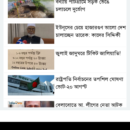
বন্যায় পাটগ্রামে সড়ক ভেঙে
চলাচলে দুর্ভোগ
ইউনূসের চেয়ে হাজারগুণ ভালো দেশ
চালাচ্ছেন তারেক: কাদের সিদ্দিকী
জুলাই জাদুঘরে টিকিট জালিয়াতি!
রাষ্ট্রপতি নির্বাচনের তপশিল ঘোষণা
ভোট-২০ আগস্ট
বেলাবোতে আ. লীগের নেতা আটক