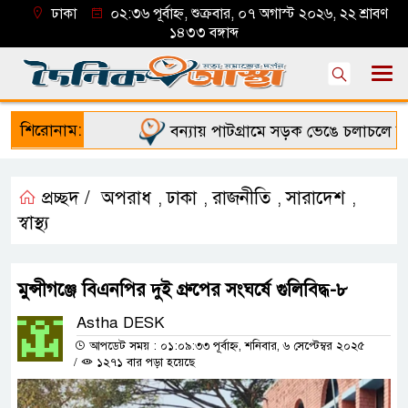
ঢাকা
০২:৩৬ পূর্বাহ্ন, শুক্রবার, ০৭ অগাস্ট ২০২৬, ২২ শ্রাবণ
১৪৩৩ বঙ্গাব্দ
শিরোনাম:
বন্যায় পাটগ্রামে সড়ক ভেঙে চলাচলে দুর্ভ
প্রচ্ছদ /
অপরাধ
ঢাকা
রাজনীতি
সারাদেশ
,
,
,
,
স্বাস্থ্য
মুন্সীগঞ্জে বিএনপির দুই গ্রুপের সংঘর্ষে গুলিবিদ্ধ-৮
Astha DESK
আপডেট সময় : ০১:০৯:৩৩ পূর্বাহ্ন, শনিবার, ৬ সেপ্টেম্বর ২০২৫
/
১২৭১ বার পড়া হয়েছে