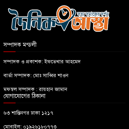
কারো সাক্ষাৎ না পেয়ে সচিবালয়
ছাড়লেন ১১ দলের নেতারা
এআই বক্তব্য দিয়েছে শেখ হাসিনা
সম্পাদক মন্ডলী
সচিবালয় অভিমুখে ১১ দলীয়
ঐক্যের পদযাত্রা আটকে দিলো
সম্পাদক ও প্রকাশক: ইফতেখার আহমেদ
পুলিশ
বার্তা সম্পাদক: মোঃ সাব্বির শাওন
হাসিনাকে সংবাদমাধ্যমে কথা বলার
মফস্বল সম্পাদক : রায়হান জামান
সুযোগ দেওয়ায় ঢাকার ক্ষোভ
যোগাযোগের ঠিকানা
জুলাই গণঅভ্যুত্থান দিবসের
৬৩ শান্তিনগর ঢাকা ১২১৭
অনুষ্ঠানস্থল থেকে বের করে
সাংবাদিক পেটালো বিএনপি-ছাত্রদল
মোবাইল: ০১৯২৬১৮০৭৭৩