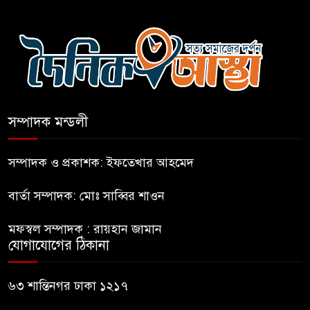
ফুলবাড়িয়া জামায়াতের আমীরসহ
কারাগারে-৩
নতুন আশা’র কক্সবাজার ব্যুরো
প্রধানের পরিচয়পত্র হস্তান্তর
সম্পাদক মন্ডলী
নির্মাণকাজে বালু উত্তোলন; বন্ধ করে
সম্পাদক ও প্রকাশক: ইফতেখার আহমেদ
দিলো প্রশাসন
বার্তা সম্পাদক: মোঃ সাব্বির শাওন
বেনাপোলে বিদেশি পিস্তলসহ
মফস্বল সম্পাদক : রায়হান জামান
আটক-১
যোগাযোগের ঠিকানা
আগামীকাল কাপ্তাইয়ে এসডিজি গ্রাম
৬৩ শান্তিনগর ঢাকা ১২১৭
উদ্বোধন করবেন প্রধানমন্ত্রী