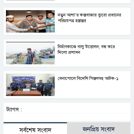
নতুন আশা’র কক্সবাজার ব্যুরো প্রধানের
পরিচয়পত্র হস্তান্তর
নির্মাণকাজে বালু উত্তোলন; বন্ধ করে
দিলো প্রশাসন
বেনাপোলে বিদেশি পিস্তলসহ আটক-১
ট্যাগস :
জনপ্রিয় সংবাদ
সর্বশেষ সংবাদ