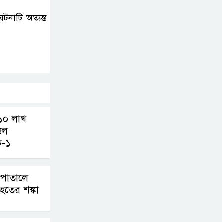
দিল্লি সম্পর্কে নতুন
নাটি অত্যন্ত
মেরুকরণ?
বিএনপির সক্রিয়
অংশগ্রহণই জুলাই
গণঅভ্যুত্থানকে ত্বরান্বিত
করেছিল
প্রধানমন্ত্রীর সম্ভাব্য সফর
১০ লাখ
ঘিরে ফটিকছড়িতে প্রস্তুতি
্তল
ক-১
জোরদার
মহিলার কাছে ১০ লাখ
সপাতালে
টাকা দাবি, পিস্তল
হতের শঙ্কা
ইয়াবাসহ আটক-১