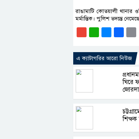
রাঙামাটি কোতয়ালী থানার ওস
মর্মান্তিক। পুলিশ তদন্তে নেমে
Gmail
WhatsAp
Messe
Fa
এ ক্যাটাগরির আরো নিউজ
প্রধানমন
ঘিরে ফট
জোরদ
চট্টগ্র
শিক্ষ