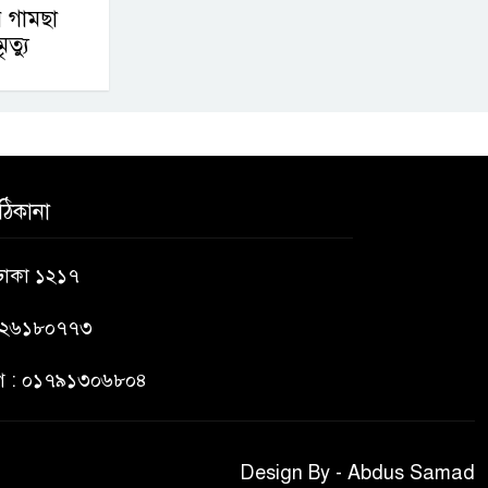
জবিতে সংবাদ সংগ্রহে
য় গামছা
করতে গেলে ৬
ত্যু
সাংবাদিক আহত
ডিবি হেফাজতে ছাত্রলীগ
কর্মীর মৃত্যু: ওসিসহ ১১
জনের নামে বিভাগীয়
ঠিকানা
মামলার সুপারিশ
 ঢাকা ১২১৭
৯২৬১৮০৭৭৩
ভাগ : ০১৭৯১৩০৬৮০৪
Design By - Abdus Samad