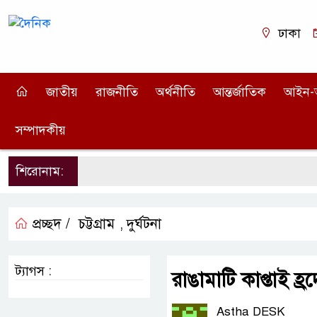
ঢাকা
জাতীয়
রাজনীতি
অর্থনীতি
আন্তর্জাতিক
আইন-
সম্পাদকীয়
শিরোনাম:
প্রচ্ছদ /
চট্টগ্রাম
দুর্ঘটনা
,
ট্যাগস :
রাঙামাটি কাপ্তাই হ্
Astha DESK