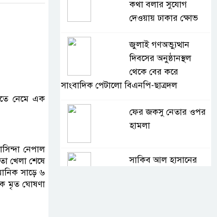
কথা বলার সুযোগ
দেওয়ায় ঢাকার ক্ষোভ
জুলাই গণঅভ্যুত্থান
দিবসের অনুষ্ঠানস্থল
থেকে বের করে
সাংবাদিক পেটালো বিএনপি-ছাত্রদল
করতে নেমে এক
ফের জকসু নেতার ওপর
হামলা
াসিন্দা নেপাল
সাকিব আল হাসানের
মতো খেলা শেষে
ুমানিক সাড়ে ৬
বাড়িতে বোমা নিক্ষেপ
কে মৃত ঘোষণা
শেখ হাসিনার প্রশ্নে ঢাকা-