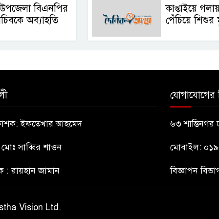
 উপজেলা বিএনপির
কাপ্তাইয়ে গলা
চিবকে অব্যাহতি
পেঁচিয়ে শিশুর মৃ
লী
যোগাযোগের 
্রকাশক: ইফতেখার আহমেদ
৬৩ শান্তিনগর
: মোঃ সাব্বির শাওন
মোবাইল: ০১
ক : রায়হান জামান
বিজ্ঞাপন বি
stha Vision Ltd.