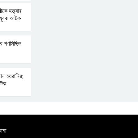
্রীকে হত্যার
বোমা হামলার আশঙ্কায়
হ যুবক আটক
সারাদেশে পুলিশের হাই
অ্যালার্ট জারি
ের গণমিছিল
রাষ্ট্রপতি হওয়ার প্রস্তাব
পাননি ড. ইউনূস
 যৌন হয়রানির;
নাটোরে পর্যটনমন্ত্রীকে হত্যার
আটক
চেষ্টা; পিস্তলসহ যুবক আটক
তুহিন হত্যার এক বছর: দ্রুত
বিচারের দাবিতে মানববন্ধন
ানা