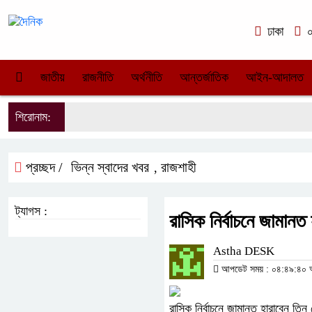
ঢাকা
০৯
জাতীয়
রাজনীতি
অর্থনীতি
আন্তর্জাতিক
আইন-আদালত
শিরোনাম:
প্রচ্ছদ /
ভিন্ন স্বাদের খবর
রাজশাহী
,
ট্যাগস :
রাসিক নির্বাচনে জামানত 
Astha DESK
আপডেট সময় : ০৪:৪৯:৪০ অপর
রাসিক নির্বাচনে জামানত হারাবেন তিন ম