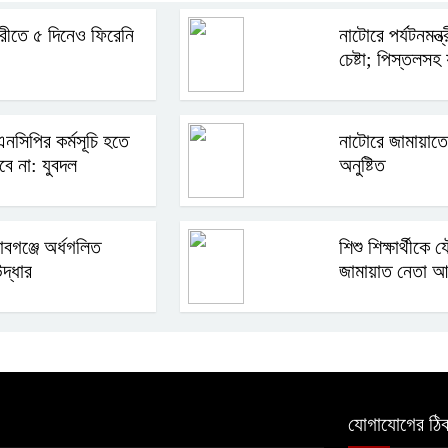
রীতে ৫ দিনেও ফিরেনি
নাটোরে পর্যটনমন্ত
চেষ্টা; পিস্তলস
এনসিপির কর্মসূচি হতে
নাটোরে জামায়াত
বে না: যুবদল
অনুষ্টিত
াবগঞ্জে অর্ধগলিত
শিশু শিক্ষার্থীকে
দ্ধার
জামায়াত নেতা 
যোগাযোগের ঠিক