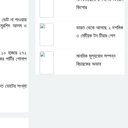
কিশোর
াগ ভোট না পাওয়ায়
ের মুরশিদ আলম ও
ভারত থেকে আসছে ২ দশমিক
৩ মেট্রিক টন টিয়ার শেল
েন ১০ হাজার ২৭২
মানবিক মূল্যবোধ সম্পন্ন
র পার্টির গোলাপ
বিচারকের অভাব
বহিষ্কৃত জামাত নেতার কর্মীরা
কৃত ভোটের সংখ্যা
যোগ দিলেন বিএনপিতে
গুলশানে আ.লীগের ৬ কর্মী
আটক