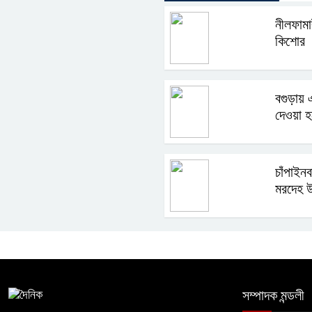
নীলফামা
কিশোর
বগুড়ায় 
দেওয়া হ
চাঁপাইনব
মরদেহ উ
সম্পাদক মন্ডলী