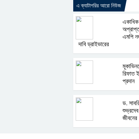
এ ক্যাটাগরির আরো নিউজ
একাধিক 
অপ্রাপ্
এমপি ন
দাবি ড্রাইভারের
মূকাভিনয়
রিফাত ই
প্রদান
ড. সাবর
শুভ্রদে
জীবনের গ