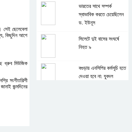
ভারতের সাথে সম্পর্ক
স্বাভাবিক করতে চেয়েছিলেন
ড. ইউনূস
ম। সেই ছেলেবেলা
্য, কিছুদিন আগে
সিলেটে দুই বাসের সংঘর্ষে
নিহত ৯
ে ধ্রুব মিউজিক
বগুড়ায় এনসিপির কর্মসূচি হতে
দেওয়া হবে না: যুবদল
রি সংগীতশিল্পী
জানাই জন্মদিনের
সাকিবের পর নওফেলের
বাড়িতে আগুন
বগুড়ায় বাসচাপায় নিহত-৭,