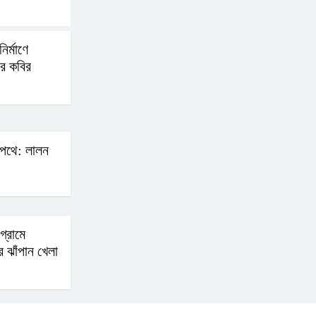
আহত-১০
ির্মাণে
বন্যায় পাটগ্রামে সড়ক ভেঙে
ার কবির
চলাচলে দুর্ভোগ
ইউনূসের চেয়ে হাজারগুণ
ভালো দেশ চালাচ্ছেন তারেক:
পথে: লালন
কাদের সিদ্দিকী
জুলাই জাদুঘরে টিকিট
জালিয়াতি!
গ্রামে
 ঝাঁপান খেলা
রাষ্ট্রপতি নির্বাচনের তপশিল
ঘোষণা ভোট-২০ আগস্ট