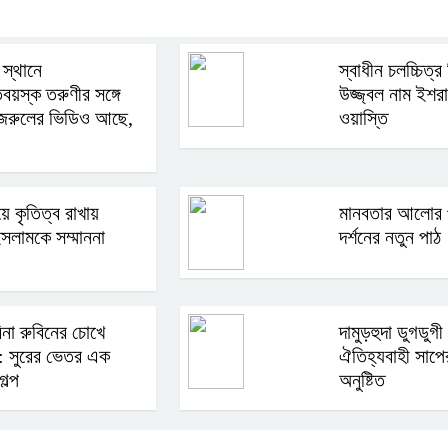
স্থানে
স্বাধীন চলচ্চিত্র ন
তবয়স্ক তরুণীর সঙ্গে
উজ্জ্বল নাম ইশর
জরুলের ভিডিও আছে,
ওয়াস্তি
ে কৃতিত্ব রাখায়
মানবতার আলোর 
সলামকে সম্মাননা
দর্শনের নতুন পাঠ
িনা রুবিনের চোখে
দামুড়হুদা ডুগডুগী 
ব: সুরের ভেতর এক
ঐতিহ্যবাহী সাপের
ল্প
অনুষ্টিত