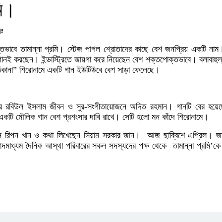
মি।
িঃ
িপ্তভাবে তামান্না প্রমি। স্টেজ পাগল শ্রোতাদের কাছে বেশ জনপ্রিয় একটি না
গানই করছেন। ইন্ডাস্ট্রিতে জায়গা করে নিয়েছেন বেশ শক্তপোক্তভাবে। বলাবাহুল
 ঠিকানা” শিরোনামে একটি গান ইউটিউবে বেশ সাড়া ফেলেছে।
কার রবিউল ইসলাম জীবন ও সুর-সংগীতায়োজনে অদিত রহমান। গানটি বের হয়েছ
টি মৌলিক গান বেশ প্রশংসার দাবি রাখে। সেটি হলো মন কাঁদে শিরোনামে।
ন রিপন খান ও কথা লিখেছেন সিয়াম সরকার জান। আজ ছাব্বিশে এপ্রিল। জনপ্
ংবাদমাধ্যম দৈনিক আস্থা পরিবারের সকল সদস্যদের পক্ষ থেকে তামান্না প্রমি’কে 