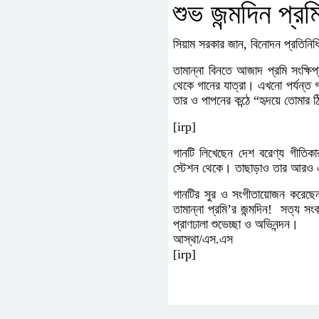
শুভ জন্মদিন প্র
সিয়াম সরকার জান, বিনোদন প্রতিনিধ
তামান্না বিনতে আজাদ প্রমি সংক্ষ
থেকে গানের যাত্রা। এখনো পর্যন্ত 
তার ও পাপনের কন্ঠে “হৃদয়ে তোমার
[irp]
গানটি লিখেছেন দেশ বরেণ্য গীতি
স্টেশন থেকে। তাছাড়াও তার আরও এক
গানটির সুর ও সংগীতায়োজন করেছে
তামান্না প্রমি’র জন্মদিন! সত্য স
প্রাণঢালা শুভেচ্ছা ও অভিনন্দন।
আস্থা/এস.এস
[irp]