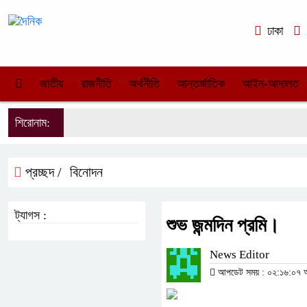
ঢাকা
জাতীয়
রাজনীতি
অর্থনীতি
আন্তর্জাতিক
আইন-আদালত
শিরোনাম:
প্রচ্ছদ /
বিনোদন
ট্যাগস :
শুভ জন্মদিন প্রমি।
News Editor
আপডেট সময় : ০২:১৬:০৭ অপ