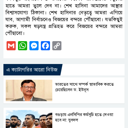
হাতে আমরা তুলে দেব না। শেখ হাসিনা আমাদের আস্থার
বিশ্বাসযোগ্য ঠিকানা। শেখ হাসিনার নেতৃত্বে আমরা এগিয়ে
যাব, আগামী নির্বাচনেও বিজয়ের বন্দরে পৌঁছাবো। যতকিছুই
করুক, সকল ষড়যন্ত্র প্রতিহত করে বিজয়ের বন্দরে আমরা
পৌঁছাবো।
Gmail
WhatsApp
Messenger
Facebook
Copy
Link
এ ক্যাটাগরির আরো নিউজ
ভারতের সাথে সম্পর্ক স্বাভাবিক করতে
চেয়েছিলেন ড. ইউনূস
বগুড়ায় এনসিপির কর্মসূচি হতে দেওয়া
হবে না: যুবদল