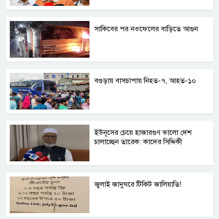
সাকিবের পর নওফেলের বাড়িতে আগুন
বগুড়ায় বাসচাপায় নিহত-৭, আহত-১০
ইউনূসের চেয়ে হাজারগুণ ভালো দেশ
চালাচ্ছেন তারেক: কাদের সিদ্দিকী
জুলাই জাদুঘরে টিকিট জালিয়াতি!