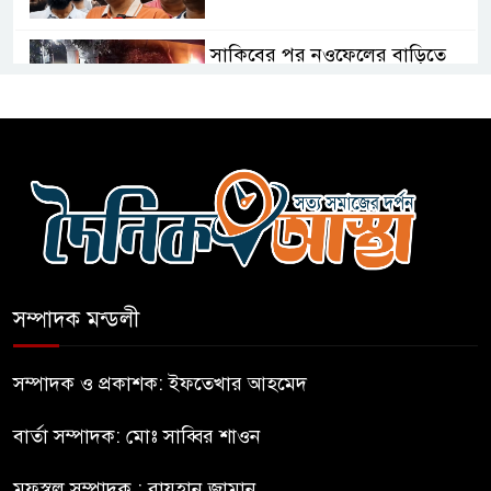
সাকিবের পর নওফেলের বাড়িতে
আগুন
বগুড়ায় বাসচাপায় নিহত-৭,
আহত-১০
বন্যায় পাটগ্রামে সড়ক ভেঙে
চলাচলে দুর্ভোগ
সম্পাদক মন্ডলী
ইউনূসের চেয়ে হাজারগুণ ভালো দেশ
চালাচ্ছেন তারেক: কাদের সিদ্দিকী
সম্পাদক ও প্রকাশক: ইফতেখার আহমেদ
বার্তা সম্পাদক: মোঃ সাব্বির শাওন
জুলাই জাদুঘরে টিকিট জালিয়াতি!
মফস্বল সম্পাদক : রায়হান জামান