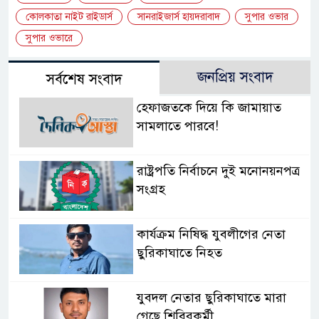
কোলকাতা নাইট রাইডার্স
সানরাইজার্স হায়দরাবাদ
সুপার ওভার
সুপার ওভারে
জনপ্রিয় সংবাদ
সর্বশেষ সংবাদ
হেফাজতকে দিয়ে কি জামায়াত
সামলাতে পারবে!
রাষ্ট্রপতি নির্বাচনে দুই মনোনয়নপত্র
সংগ্রহ
কার্যক্রম নিষিদ্ধ যুবলীগের নেতা
ছুরিকাঘাতে নিহত
যুবদল নেতার ছুরিকাঘাতে মারা
গেছে শিবিরকর্মী