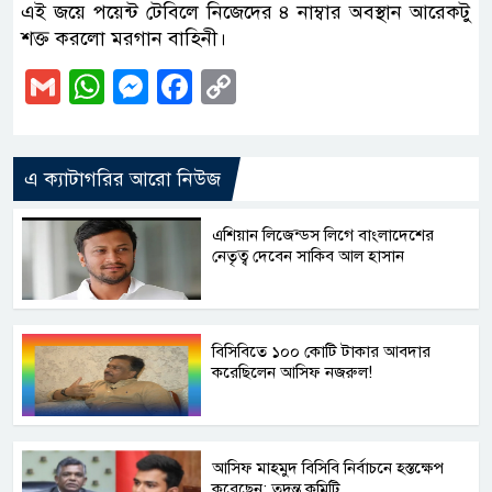
এই জয়ে পয়েন্ট টেবিলে নিজেদের ৪ নাম্বার অবস্থান আরেকটু
শক্ত করলো মরগান বাহিনী।
Gmail
WhatsApp
Messenger
Facebook
Copy
Link
এ ক্যাটাগরির আরো নিউজ
এশিয়ান লিজেন্ডস লিগে বাংলাদেশের
নেতৃত্ব দেবেন সাকিব আল হাসান
বিসিবিতে ১০০ কোটি টাকার আবদার
করেছিলেন আসিফ নজরুল!
আসিফ মাহমুদ বিসিবি নির্বাচনে হস্তক্ষেপ
করেছেন: তদন্ত কমিটি