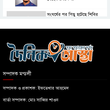
সংঘর্ষের পর পিছু হটেছে শিবির
কথা দিয়েও আসেনি শিবির; অবস্থানে
আছে ছাত্রদল
হযরত শাহজালাল বিমানবন্দরে
বলাকা লাউঞ্জে আগুন
সম্পাদক মন্ডলী
নীলফামারীতে ৫ দিনেও ফিরেনি
কিশোর
সম্পাদক ও প্রকাশক: ইফতেখার আহমেদ
বার্তা সম্পাদক: মোঃ সাব্বির শাওন
ভারত থেকে আসছে ২ দশমিক ৩
মেট্রিক টন টিয়ার শেল