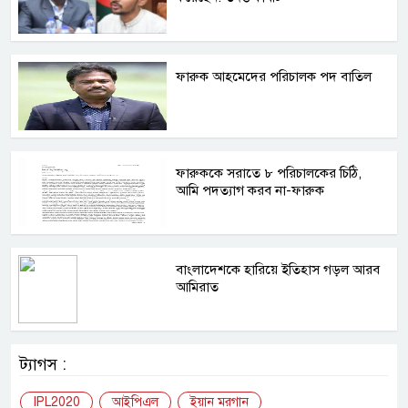
ফারুক আহমেদের পরিচালক পদ বাতিল
ফারুককে সরাতে ৮ পরিচালকের চিঠি,
আমি পদত্যাগ করব না-ফারুক
বাংলাদেশকে হারিয়ে ইতিহাস গড়ল আরব
আমিরাত
ট্যাগস :
IPL2020
আইপিএল
ইয়ান মরগান