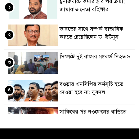
চুনারুঘাটে কর্মীর স্ত্রীর পরক্রিয়া;
১
জামায়াত নেতা বহিষ্কার
ভারতের সাথে সম্পর্ক স্বাভাবিক
২
করতে চেয়েছিলেন ড. ইউনূস
সিলেটে দুই বাসের সংঘর্ষে নিহত ৯
৩
বগুড়ায় এনসিপির কর্মসূচি হতে
৪
দেওয়া হবে না: যুবদল
সাকিবের পর নওফেলের বাড়িতে
৫
আগুন