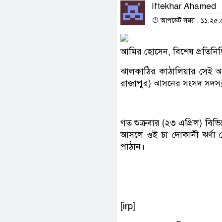
Iftekhar Ahamed
আপডেট সময় : ১১:২৫:৫৪ প
আমির হোসেন, বিশেষ প্রতিনিধ
ঝালকাঠির কাঠালিয়ার সেই অস
রাজাপুর) আসনের সংসদ সদস্
গত শুক্রবার (২৩ এপ্রিল) বিভ
আসলে ওই চা দোকানী ঝর্ণা ব
পাঠান।
[irp]