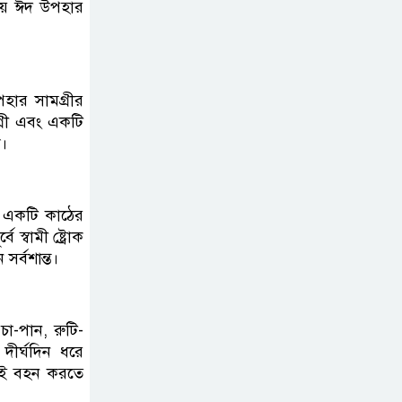
সায় ঈদ উপহার
বিমানবন্দরে বলাকা
লাউঞ্জে আগুন
নীলফামারীতে ৫ দিনেও
হার সামগ্রীর
ফিরেনি কিশোর
গ্রী এবং একটি
ি।
ভারত থেকে আসছে ২
দশমিক ৩ মেট্রিক টন
থ একটি কাঠের
টিয়ার শেল
্বামী ষ্ট্রোক
র্বশান্ত।
মানবিক মূল্যবোধ সম্পন্ন
বিচারকের অভাব
া-পান, রুটি-
দীর্ঘদিন ধরে
বহিষ্কৃত জামাত নেতার
িয়েই বহন করতে
কর্মীরা যোগ দিলেন