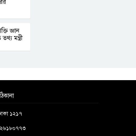
রের
্তি জ্ঞান
থ্য মন্ত্রী
ঠিকানা
 ঢাকা ১২১৭
৯২৬১৮০৭৭৩