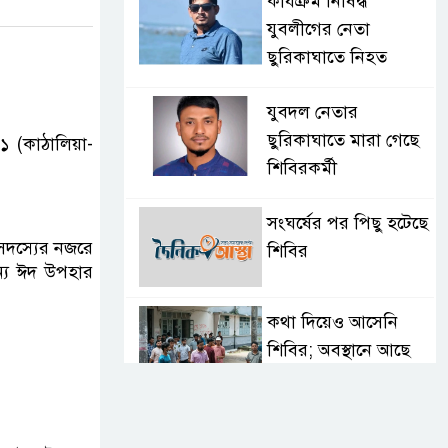
কার্যক্রম নিষিদ্ধ
যুবলীগের নেতা
ছুরিকাঘাতে নিহত
যুবদল নেতার
ছুরিকাঘাতে মারা গেছে
১ (কাঠালিয়া-
শিবিরকর্মী
সংঘর্ষের পর পিছু হটেছে
 সদস্যের নজরে
শিবির
ন্য ঈদ উপহার
কথা দিয়েও আসেনি
শিবির; অবস্থানে আছে
ছাত্রদল
হযরত শাহজালাল