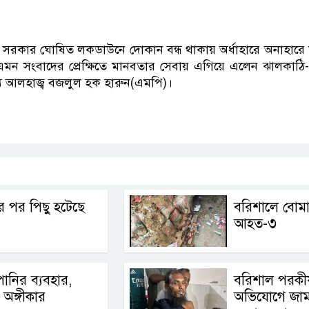
ণে সরকার ঘোষিত লকডাউনে দোকান বন্ধ থাকায় অর্ধাহারে অনাহারে
 এমন সংবাদের প্রেক্ষিতে মানবতার সেবায় এগিয়ে এলেন ঝালকাঠি-
য আলহাজ্ব বজলুল হক হারুন(এমপি)।
p
nger
cebook
Copy
Link
ের পর পিছু হটেছে
বরিশালে বোমা
আহত-৩
 পানির ব্যবহার,
বরিশাল পরকী
র অঙ্গীকার
অভিযোগে জাম