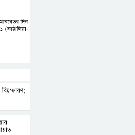
বিএনপিতে
গুলশানে আ.লীগের ৬
 মানবেতর দিন
১ (কাঠালিয়া-
কর্মী আটক
 বিস্ফোরণ;
য়ার
ায়াত