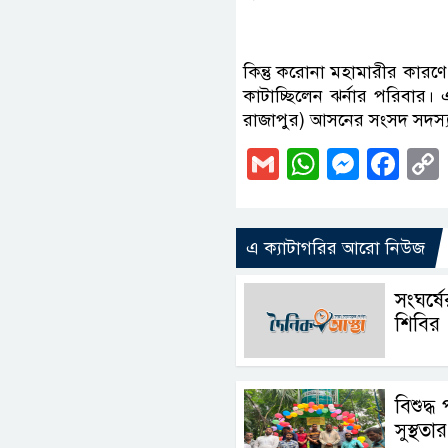
কিন্তু করোনা মহামারীর কার
কাটাচ্ছিলেন ঝর্নার পরিবার।
রাজাপুর) আসনের সংসদ সদস্
Gmail
WhatsAp
Messe
Fa
এ ক্যাটাগরির আরো নিউজ
সংঘর্ষ
শিবির
বিশুদ্ধ
সুস্থতা