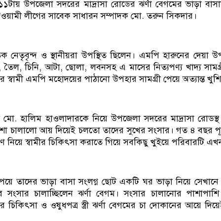
১১টায় উপজেলা সদরের মাদ্রাসা রোডের ঝর্ণা বেগমের ভাড়া বা
ওয়ামী লীগের সাবেক সাধারন সম্পাদক মো. তরুন সিকদার।
 নেতৃবৃন্দ ও স্থানীয়রা উপস্থিত ছিলেন। এমপি হারুনের দেয়া উপ
ল, তৈল, চিনি, আটা, ছোলা, লবনসহ এ মাসের নিত্যপণ্য খাদ্য সাম
তার স্বামী এমপি মহোদয়ের পাঠানো উপহার সামগ্রী পেয়ে অত্যান্ত খুশ
বামী মো. হালিম হাওলাদারকে নিয়ে উপজেলা সদরের মাদ্রাসা রোডস্
শা চালালো আয় দিয়েই চলতো তাদের সুখের সংসার। গত ৪ বছর পূর্বে স
িয়ে স্বামীর চিকিৎসা করাতে গিয়ে সবকিছু খুইয়ে পরিবারটি এখন স
পেয়ে তাদের ভাড়া বাসা সংলগ্ন ছোট একটি ঘর ভাড়া নিয়ে সেখানে চ
বে সংসার চালাচ্ছিলেন ঝর্ণা বেগম। সংসার চালানোর পাশাপাশি 
বামীর চিকিৎসা ও ওষুধপত্র স্ত্রী ঝর্ণা বেগমের চা দোকানের আয়ে দ