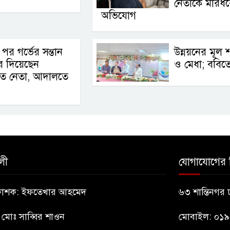
নেতাকে মারধ
অভিযোগ
 পর গর্ভের সন্তান
উন্নয়নের মূল শক
রে দিয়েছেন
ও মেধা; ববিতে ত
াত নেতা, আদালতে
লী
যোগাযোগের 
্রকাশক: ইফতেখার আহমেদ
৬৩ শান্তিনগর
: মোঃ সাব্বির শাওন
মোবাইল: ০১