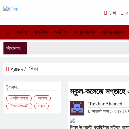
ঢাকা
০৪
জাতীয়
রাজনীতি
অর্থনীতি
আন্তর্জাতিক
আইন-আদালত
শিরোনাম:
প্রচ্ছদ /
শিক্ষা
ট্যাগস :
স্কুল-কলেজে সপ্তাহে এক
একদিন ক্লাস
কলেজে
Iftekhar Ahamed
শিক্ষা উপমন্ত্রী
স্কুল
আপডেট সময় : ০৩:৫৯:৫৭ অপর
শিক্ষা উপমন্ত্রী ব্যারিস্টার মহিবুল