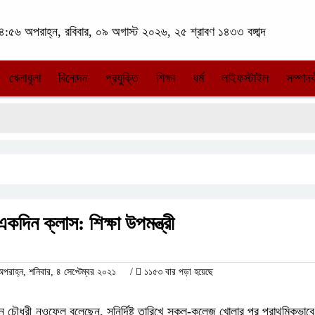
:৫৬ অপরাহ্ন, রবিবার, ০৯ অগাস্ট ২০২৬, ২৫ শ্রাবণ ১৪৩৩ বঙ্গাব্দ
খেলাধুলা
বিনোদন
প্রযুক্তি
শিক্ষা
ধর্ম
লাইফস্টাইল
সম্পাদক
দিন ক্লাস: শিক্ষা উপমন্ত্রী
াহ্ন, শনিবার, ৪ সেপ্টেম্বর ২০২১
/
১১৫৩ বার পড়া হয়েছে
 হাসান চৌধুরী নওফেল বলেছেন, সুনির্দিষ্ট তারিখে স্কুল-কলেজ খোলার পর প্রাথমিকভা