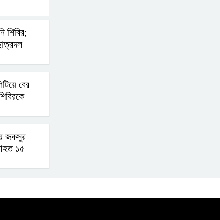
হযরত শাহজালাল বিমানবন্দরে
ি শিবির;
বলাকা লাউঞ্জে আগুন
াত্রদল
নীলফামারীতে ৫ দিনেও ফিরেনি
িটিয়ে বের
কিশোর
শিবিরকে
ভারত থেকে আসছে ২ দশমিক
৩ মেট্রিক টন টিয়ার শেল
ায় জকসুর
আহত ১৫
মানবিক মূল্যবোধ সম্পন্ন
বিচারকের অভাব