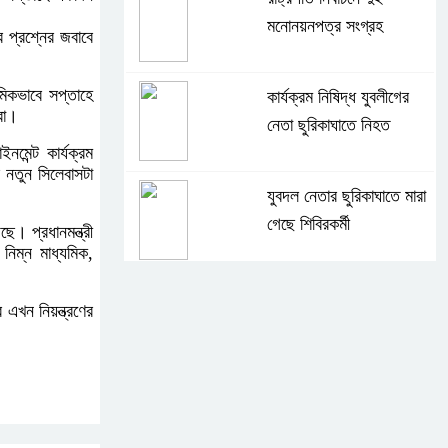
মনোনয়নপত্র সংগ্রহ
র প্রশ্নের জবাবে
থমিকভাবে সপ্তাহে
কার্যক্রম নিষিদ্ধ যুবলীগের
বো।
নেতা ছুরিকাঘাতে নিহত
মেন্ট কার্যক্রম
 নতুন সিলেবাসটা
যুবদল নেতার ছুরিকাঘাতে মারা
গেছে শিবিরকর্মী
ছে। প্রধানমন্ত্রী
নিম্ন মাধ্যমিক,
।
সংঘর্ষের পর পিছু হটেছে শিবির
 এখন নিয়ন্ত্রণের
কথা দিয়েও আসেনি শিবির;
অবস্থানে আছে ছাত্রদল