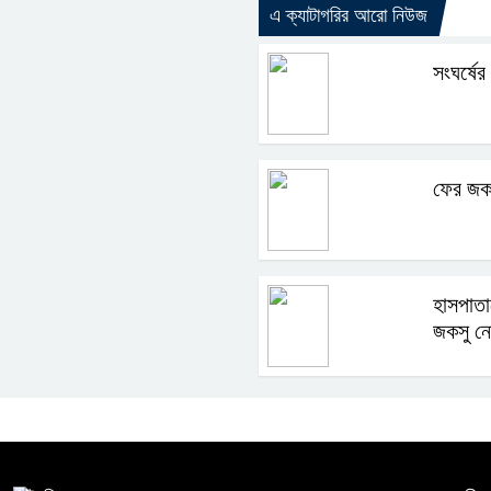
এ ক্যাটাগরির আরো নিউজ
সংঘর্ষের
ফের জকস
হাসপাতা
জকসু নে