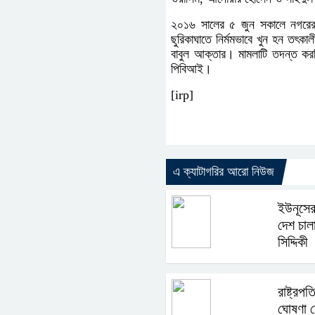
২০১৬ সালের ৫ জুন সকালে নগরের
ছুরিকাঘাতে নির্মমভাবে খুন হন তৎকা
বাবুল আক্তার। মামলাটি তদন্ত কর
পিবিআই।
[irp]
এ ক্যাটাগরির আরো নিউজ
ইউনূসের
দেশ চাল
সিদ্দিকী
রাষ্ট্রপ
ঘোষণা 