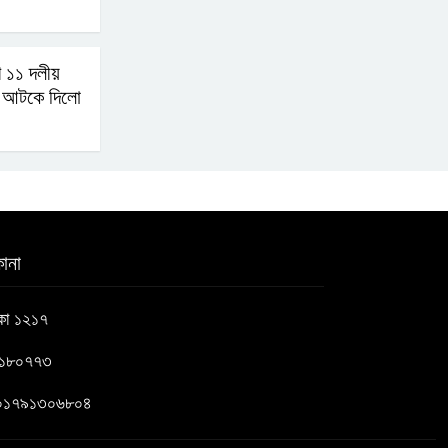
ে ১১ দলীয়
া আটকে দিলো
ানা
াকা ১২১৭
৬১৮০৭৭৩
 : ০১৭৯১৩০৬৮০৪