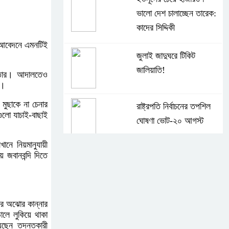
ভালো দেশ চালাচ্ছেন তারেক:
কাদের সিদ্দিকী
এক আবেদনে এমনটিই
জুলাই জাদুঘরে টিকিট
জালিয়াতি!
আক্তার। আদালতেও
ো।
 মুছাকে না চেনার
রাষ্ট্রপতি নির্বাচনের তপশিল
ুলো যাচাই-বাছাই
ঘোষণা ভোট-২০ আগস্ট
নে নিয়মানুযায়ী
 জবানবন্দি দিতে
বেলাবোতে আ. লীগের নেতা
আটক
লের অঝোর কান্নার
কারো সাক্ষাৎ না পেয়ে সচিবালয়
ালে লুকিয়ে থাকা
ছাড়লেন ১১ দলের নেতারা
েছেন তদন্তকারী