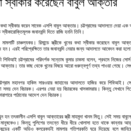
কথা স্বীকার করেছেন বাবুল আক্তার
খুনের কথা স্বীকার করেন সাবেক এসপি বাবুল আক্তার। চট্টগ্রামের আদালতে দেয়া 
্বীকারোক্তিমূলক জবানবন্দি দিতে রাজি হননি তিনি।
মলাটি চাঞ্চল্যকর। রিমান্ডে স্ত্রীকে খুনের কথা স্বীকার করেছেন বাবুল 
রাজি হন। এরই পরিপ্রেক্ষিতে তার জবানবন্দি নেয়ার জন্য আদালতে আবেদন করা হল
া পিবিআই চট্টগ্রামের পরিদর্শক সন্তোষ কুমার চাকমা বলেন, প্রথমে নিজের সোর্স
 আক্তার। তার কাছ থেকে খুনের বিষয়ে আরো গুরুত্বপূর্ণ তথ্য পাওয়া গেছে। সেগ
্টগ্রাম মহানগর হাকিম সারওয়ার জাহানের আদালতে হাজির করে পিবিআই। সেখা
টা সময় দেন বিচারক। এরপর নেয়া হয় বিচারকের খাসকামরায়। কিন্তু সেখানে গিয়ে
 কারাগারে পাঠানোর আদেশ দেন বিচারক।
 খুন হন তৎকালীন এসপি বাবুল আক্তারের স্ত্রী মাহমুদা খানম মিতু। সেই সময় বাবু
 মানুষকেও। কিন্তু পুলিশের তদন্তে ধীরে ধীরে খোলাসা হতে থাকে কান্নার আড়
ন্ডের একটি অডিও কলরেকর্ডই মামলার গতিপ্রকৃতি ঘুরে দিয়েছে বলে জানিয়