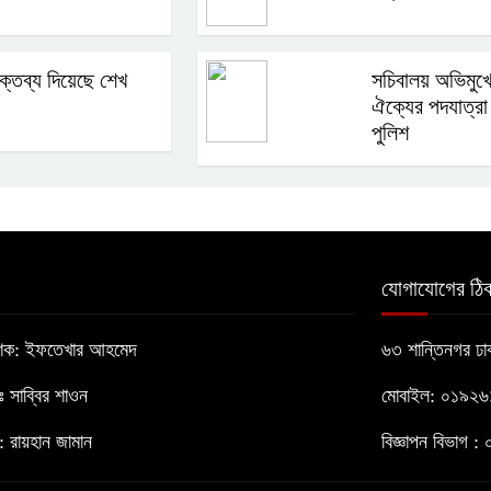
্তব্য দিয়েছে শেখ
সচিবালয় অভিমুখ
ঐক্যের পদযাত্র
পুলিশ
যোগাযোগের ঠিক
াশক: ইফতেখার আহমেদ
৬৩ শান্তিনগর ঢ
োঃ সাব্বির শাওন
মোবাইল: ০১৯২
 রায়হান জামান
বিজ্ঞাপন বিভাগ