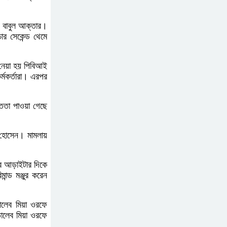
ি বাবুল আক্তার।
এআই বক্তব্য দিয়েছে শেখ
র সেকেন্ড থেমে
হাসিনা
ে নেয়া হয় পিবিআই
র্মকর্তারা। এরপর
সচিবালয় অভিমুখে ১১ দলীয়
ঐক্যের পদযাত্রা আটকে
্ততা পাওয়া গেছে
দিলো পুলিশ
ফ হোসেন। মামলায়
হাসিনাকে সংবাদমাধ্যমে কথা
বলার সুযোগ দেওয়ায় ঢাকার
ক্ষোভ
ুর আড়াইটার দিকে
ন্ড মঞ্জুর করেন
জুলাই গণঅভ্যুত্থান দিবসের
ালেব মিয়া ওরফে
অনুষ্ঠানস্থল থেকে বের করে
ালেব মিয়া ওরফে
সাংবাদিক পেটালো বিএনপি-