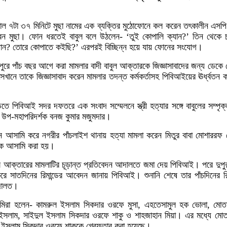
াল ৭টা ৩৭ মিনিটে মুছা নামের এক ব্যক্তির মুঠোফোনে কল করেন তৎকালীন এসপ
ন মুছা। ফোন ধরতেই বাবুল বলে উঠলেন- ‘তুই কোপালি ক্যান?’ তিন থেকে চা
যান? তোরে কোপাতে কইছি?’ এরপরই বিচ্ছিন্ন হয়ে যায় ফোনের সংযোগ।
ুপুরে পাঁচ বছর আগে করা মামলার বাদী বাবুল আক্তারকে জিজ্ঞাসাবাদের জন্য ডেক
। সেখানে তাকে জিজ্ঞাসাবাদ করেন মামলার তদন্ত কর্মকর্তাসহ পিবিআইয়ের ঊর্ধ্বতন ক
িতে পিবিআই সদর দফতরে এক সংবাদ সম্মেলনে স্ত্রী হত্যার সঙ্গে বাবুলের সম্পৃক
ের উপ-মহাপরিদর্শক বনজ কুমার মজুমদার।
ান আসামি করে নগরীর পাঁচলাইশ থানায় হত্যা মামলা করেন মিতুর বাবা মোশারর
কে আসামি করা হয়।
 আক্তারের মামলাটির চূড়ান্ত প্রতিবেদন আদালতে জমা দেয় পিবিআই। পরে দুপ
 সাতদিনের রিমান্ডের আবেদন জানায় পিবিআই। শুনানি শেষে তার পাঁচদিনের রিমা
আদালত।
সামিরা হলেন- কামরুল ইসলাম সিকদার ওরফে মুসা, এহতেসামুল হক ভোলা, মোত
ইসলাম, সাইদুল ইসলাম সিকদার ওরফে শাকু ও শাহজাহান মিয়া। এর মধ্যে মোত
ইসলাম সিকদার ওরফে শাকুকে গ্রেফতার করা হয়েছে।