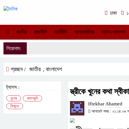
ঢাকা
১০
জাতীয়
রাজনীতি
অর্থনীতি
আন্তর্জাতিক
আইন-আদালত
শিরোনাম:
প্রচ্ছদ /
জাতীয়
বাংলাদেশ
,
ট্যাগস :
স্ত্রীকে খুনের কথা স্ব
খুনের
জবানবন্দি
Iftekhar Ahamed
রিমান্ডে
আপডেট সময় : ০১:১৪:০৬ অপর