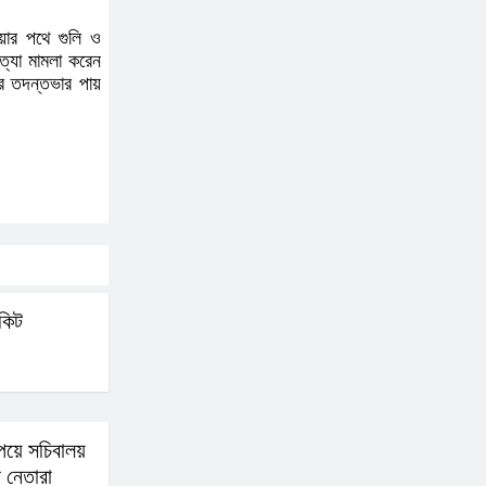
ছাত্রদল
য়ার পথে গুলি ও
হত্যা মামলা করেন
র তদন্তভার পায়
িকিট
পেয়ে সচিবালয়
 নেতারা