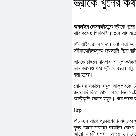
স্ত্রীকে খুনের 
অনলাইন
ডেস্কঃ
রিমান্ডে স্ত্রীকে 
দাবি করেছে পিবিআই। তবে আদালতে স
পিবিআইয়ের আবেদনে বলা করা হয়, মা
স্বীকারোক্তিমূলক জবানবন্দি দিতে 
জানতে চাইলে মামলার তদন্ত কর্মকর্ত
ভান করলেও পরে স্বীকার করেন বাবুল
করা হচ্ছে।
সোমবার সকালে বাবুল আক্তারকে চট
জবানবন্দি দিতে তাকে আরো তিন ঘণ্
অস্বীকৃতি জানান বাবুল। পরে তাকে
[irp]
পাঁচ বছর আগে প্রকাশ্যে নির্মমভাবে
দৃশ্য আবেগাক্রান্ত করেছিল দেশের
আরো একটি দৃশ্য। মাত্র ২৭ সেকে