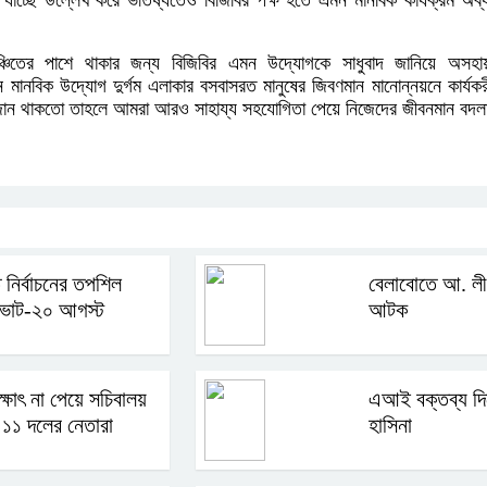
যাচ্ছে উল্লেখ করে ভতিষ্যতেও বিজিবির পক্ষ হতে এমন মানবিক কার্যক্রম অব
িধাবঞ্চিতের পাশে থাকার জন্য বিজিবির এমন উদ্যোগকে সাধুবাদ জানিয়ে অসহা
ন মানবিক উদ্যোগ দুর্গম এলাকার বসবাসরত মানুষের জিবণমান মানোন্নয়নে কার্যকর
 জোন থাকতো তাহলে আমরা আরও সাহায্য সহযোগিতা পেয়ে নিজেদের জীবনমান বদ
তি নির্বাচনের তপশিল
বেলাবোতে আ. লী
ভোট-২০ আগস্ট
আটক
ক্ষাৎ না পেয়ে সচিবালয়
এআই বক্তব্য দি
১১ দলের নেতারা
হাসিনা