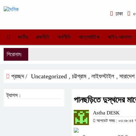
ঢাকা
০৩
জাতীয়
রাজনীতি
অর্থনীতি
আন্তর্জাতিক
আইন-আদালত
শিরোনাম:
প্রচ্ছদ /
Uncategorized
চট্টগ্রাম
লাইফস্টাইল
সারাদেশ
,
,
,
ট্যাগস :
পানছড়িতে দুস্থদের মা
Astha DESK
আপডেট সময় : ০৩:৩৮:৫৪ অপর