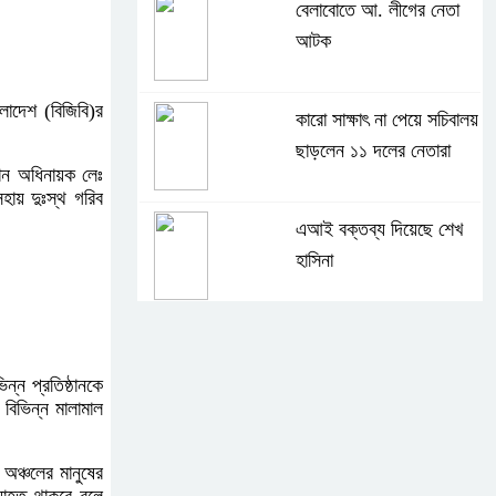
বেলাবোতে আ. লীগের নেতা
আটক
লাদেশ (বিজিবি)র
কারো সাক্ষাৎ না পেয়ে সচিবালয়
ছাড়লেন ১১ দলের নেতারা
োন অধিনায়ক লেঃ
য় দুঃস্থ গরিব
এআই বক্তব্য দিয়েছে শেখ
হাসিনা
সচিবালয় অভিমুখে ১১ দলীয়
ঐক্যের পদযাত্রা আটকে
ন প্রতিষ্ঠানকে
দিলো পুলিশ
বিভিন্ন মালামাল
হাসিনাকে সংবাদমাধ্যমে কথা
 অঞ্চলের মানুষের
বলার সুযোগ দেওয়ায় ঢাকার