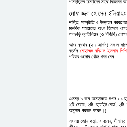
পানছড়িতে দুস্থদের মাঝে বিজিবির অন
মোফাজ্জল হোসেন ইলিয়াছঃ
শান্তি, সম্প্রীতি ও উন্নয়ন প্রকল্প
মানবিক সহায়তার অংশ হিসেবে খাগড়া
পানছড়ি ব্যাটালিয়ন (৩ বিজিবি) লো
আজ বুধবার (২৭ আগষ্ট) সকাল সাড়ে
কর্নেল
মোহাম্মদ রবিউল ইসলাম পিপ
পরিবার গুলোর খোঁজ খবর নেন।
এসময় ৯ জন অসহায়কে নগদ ৩১ হাজার
২টি চেয়ার, ২টি হোয়াইট বোর্ড, ২ট
অনুদান প্রদান করেন।)
এসময় জোন কমান্ডার বলেন, সীমান্ত সুর