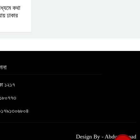
াধ্যমে কথা
মেরুকরণ?
ায় ঢাকার
ানা
াকা ১২১৭
৬১৮০৭৭৩
 : ০১৭৯১৩০৬৮০৪
Design By - Abdus Samad