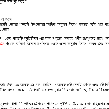
ুদান সামগ্রী বিতরণ
ের আওতায়
ছড়ি জেলার পানছড়ি উপজেলায় আর্থিক অনুদান বিতরণ করেছে বর্ডার গার্ড বাং
গাং জোন।
 ১০টায় পানছড়ি ব্যাটালিয়ন এর সদর দপ্তরে অসহায় গরীব দুঃস্থদের মাঝে জ
িএম
প্রধান অতিথি হিসেবে উপস্থিত থেকে এসব অনুদান বিতরণ করেন এবং অসহা
 টাকা, ১৪ জনকে ১৯ বান ঢেউটিন, ৫ জনকে ৫টি সেলাই মেশিন এবং ২টি বিভিন্
ি টেবিল বিতরণ করেন। (সর্বমোট এক লক্ষ চুরাআশি হাজার আটশত) টাকা আর্থিকসহ 
ক্ষার পাশাপাশি পার্বত্য চট্টগ্রামে শান্তি-সম্প্রীতি ও উন্নয়নের ধারাবাহিকতায় এ