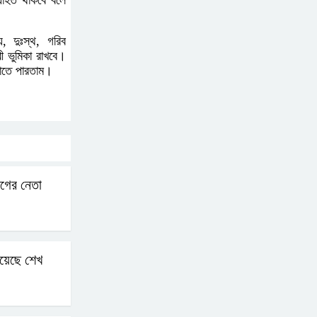
্যাহত থাকবে বলে
ক্ষোভ
য়, দুঃস্থ, গরিব
ী ভুমিকা রাখবে।
জুলাই গণঅভ্যুত্থান দিবসের
লাতে পারতাম।
অনুষ্ঠানস্থল থেকে বের করে
সাংবাদিক পেটালো বিএনপি-
ছাত্রদল
ফের জকসু নেতার ওপর হামলা
গের নেতা
সাকিব আল হাসানের বাড়িতে
বোমা নিক্ষেপ
য়েছে শেখ
শেখ হাসিনার প্রশ্নে ঢাকা-
দিল্লি সম্পর্কে নতুন