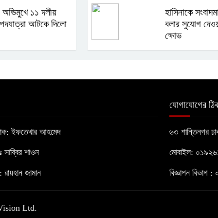
 অভিমুখে ১১ দলীয়
হাসিনাকে সংবাদম
পদযাত্রা আটকে দিলো
বলার সুযোগ দেওয়
ক্ষোভ
যোগাযোগের ঠিক
াশক: ইফতেখার আহমেদ
৬৩ শান্তিনগর ঢ
োঃ সাব্বির শাওন
মোবাইল: ০১৯২
 রায়হান জামান
বিজ্ঞাপন বিভাগ
Vision Ltd.