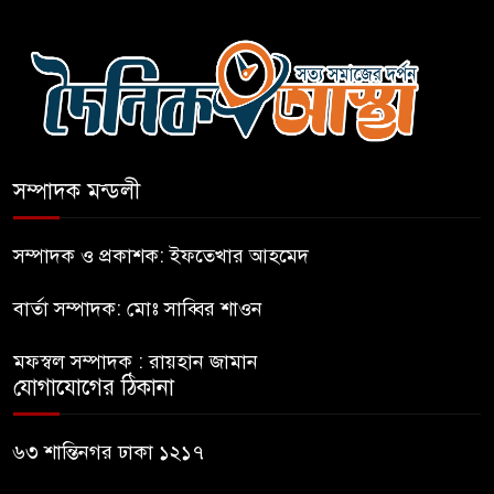
কথা দিয়েও আসেনি শিবির;
৬
অবস্থানে আছে ছাত্রদল
হযরত শাহজালাল বিমানবন্দরে
৭
বলাকা লাউঞ্জে আগুন
সম্পাদক মন্ডলী
নীলফামারীতে ৫ দিনেও ফিরেনি
৮
কিশোর
সম্পাদক ও প্রকাশক: ইফতেখার আহমেদ
বার্তা সম্পাদক: মোঃ সাব্বির শাওন
ভারত থেকে আসছে ২ দশমিক ৩
৯
মেট্রিক টন টিয়ার শেল
মফস্বল সম্পাদক : রায়হান জামান
যোগাযোগের ঠিকানা
মানবিক মূল্যবোধ সম্পন্ন বিচারকের
১০
অভাব
৬৩ শান্তিনগর ঢাকা ১২১৭