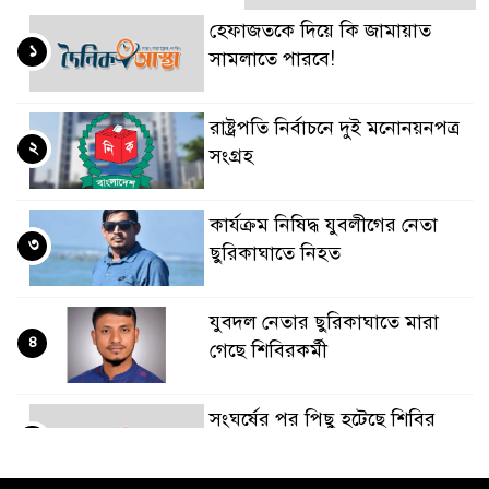
হেফাজতকে দিয়ে কি জামায়াত
১
সামলাতে পারবে!
রাষ্ট্রপতি নির্বাচনে দুই মনোনয়নপত্র
২
সংগ্রহ
কার্যক্রম নিষিদ্ধ যুবলীগের নেতা
৩
ছুরিকাঘাতে নিহত
যুবদল নেতার ছুরিকাঘাতে মারা
৪
গেছে শিবিরকর্মী
সংঘর্ষের পর পিছু হটেছে শিবির
৫