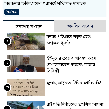
বিবেচনায় চিকিৎসকের পরামর্শে সম্মিলিত সামরিক
বিস্তারিত..
জনপ্রিয় সংবাদ
সর্বশেষ সংবাদ
বন্যায় পাটগ্রামে সড়ক ভেঙে
১
চলাচলে দুর্ভোগ
ইউনূসের চেয়ে হাজারগুণ ভালো
২
দেশ চালাচ্ছেন তারেক: কাদের
সিদ্দিকী
জুলাই জাদুঘরে টিকিট জালিয়াতি!
৩
রাষ্ট্রপতি নির্বাচনের তপশিল ঘোষণা
৪