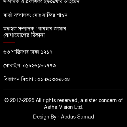
কিশোর
সম্পাদক ও প্রকাশক: ইফতেখার আহমেদ
বার্তা সম্পাদক: মোঃ সাব্বির শাওন
ভারত থেকে আসছে ২ দশমিক ৩
৯
মেট্রিক টন টিয়ার শেল
মফস্বল সম্পাদক : রায়হান জামান
যোগাযোগের ঠিকানা
মানবিক মূল্যবোধ সম্পন্ন বিচারকের
১০
অভাব
৬৩ শান্তিনগর ঢাকা ১২১৭
মোবাইল: ০১৯২৬১৮০৭৭৩
বিজ্ঞাপন বিভাগ : ০১৭৯১৩০৬৮০৪
© 2017-2025 All rights reserved, a sister concern of
Astha Vision Ltd.
Design By - Abdus Samad