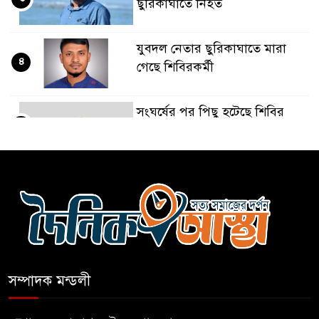
ছুরিকাঘাতে নিহত
যুবদল নেতার ছুরিকাঘাতে মারা
৪
গেছে শিবিরকর্মী
সংঘর্ষের পর পিছু হটেছে শিবির
৫
কথা দিয়েও আসেনি শিবির;
৬
অবস্থানে আছে ছাত্রদল
হযরত শাহজালাল বিমানবন্দরে
৭
বলাকা লাউঞ্জে আগুন
সম্পাদক মন্ডলী
নীলফামারীতে ৫ দিনেও ফিরেনি
৮