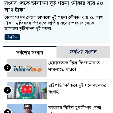
সংসদ লেকে ভাসানো দুই গয়না নৌকার ব্যয় ৪০
লাখ টাকা
ঢাকা: সংসদ লেকে ভাসানো দুই গয়না নৌকার ব্যয় ৪০ লাখ
টাকা৷ মুজিববর্ষ উপলক্ষে জাতীয় সংসদ ভবনের লেকে
ভাসানো দৃষ্টিনন্দন দুই গয়না
বিস্তারিত..
জনপ্রিয় সংবাদ
সর্বশেষ সংবাদ
হেফাজতকে দিয়ে কি জামায়াত
১
সামলাতে পারবে!
রাষ্ট্রপতি নির্বাচনে দুই মনোনয়নপত্র
২
সংগ্রহ
কার্যক্রম নিষিদ্ধ যুবলীগের নেতা
৩