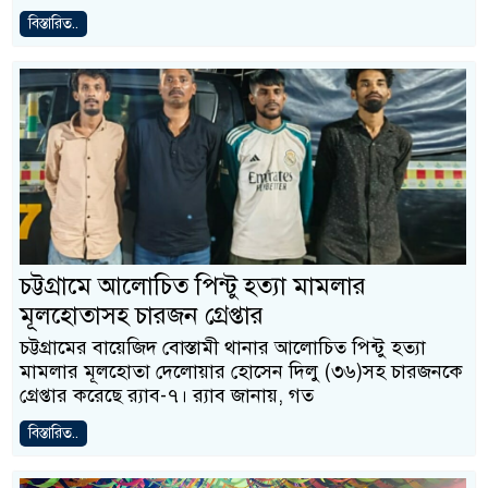
বিস্তারিত..
চট্টগ্রামে আলোচিত পিন্টু হত্যা মামলার
মূলহোতাসহ চারজন গ্রেপ্তার
চট্টগ্রামের বায়েজিদ বোস্তামী থানার আলোচিত পিন্টু হত্যা
মামলার মূলহোতা দেলোয়ার হোসেন দিলু (৩৬)সহ চারজনকে
গ্রেপ্তার করেছে র‌্যাব-৭। র‌্যাব জানায়, গত
বিস্তারিত..