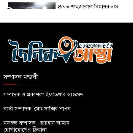
হযরত শাহজালাল বিমানবন্দরে
৫
বলাকা লাউঞ্জে আগুন
নীলফামারীতে ৫ দিনেও ফিরেনি
৬
কিশোর
ভারত থেকে আসছে ২ দশমিক ৩
৭
মেট্রিক টন টিয়ার শেল
সম্পাদক মন্ডলী
মানবিক মূল্যবোধ সম্পন্ন বিচারকের
৮
অভাব
সম্পাদক ও প্রকাশক: ইফতেখার আহমেদ
বার্তা সম্পাদক: মোঃ সাব্বির শাওন
বহিষ্কৃত জামাত নেতার কর্মীরা যোগ
৯
দিলেন বিএনপিতে
মফস্বল সম্পাদক : রায়হান জামান
যোগাযোগের ঠিকানা