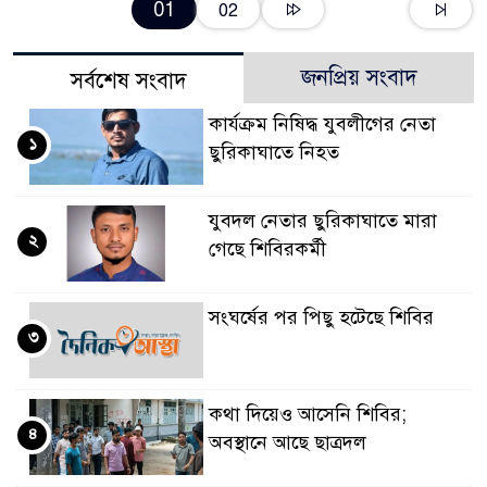
01
02
জনপ্রিয় সংবাদ
সর্বশেষ সংবাদ
কার্যক্রম নিষিদ্ধ যুবলীগের নেতা
১
ছুরিকাঘাতে নিহত
যুবদল নেতার ছুরিকাঘাতে মারা
২
গেছে শিবিরকর্মী
সংঘর্ষের পর পিছু হটেছে শিবির
৩
কথা দিয়েও আসেনি শিবির;
৪
অবস্থানে আছে ছাত্রদল