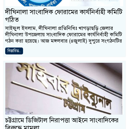
দীঘিনালা সাংবাদিক ফোরামের কার্যনির্বাহী কমিটি
গঠিত
সাইফুল ইসলাম, দীঘিনালা প্রতিনিধিঃ খাগড়াছড়ি জেলার
দীঘিনালা উপজেলায় সাংবাদিক ফোরামের কার্যনির্বাহী কমিটি
গঠন করা হয়েছে। আজ মঙ্গলবার (৪জুলাই) দুপুরে সংগঠনটির
বিস্তারিত..
চট্টগ্রামে ডিজিটাল নিরাপত্তা আইনে সাংবাদিকের
বিরুদ্ধে মামলা