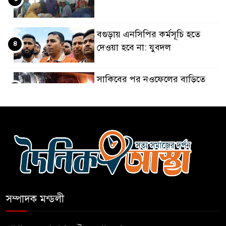
বগুড়ায় এনসিপির কর্মসূচি হতে
৪
দেওয়া হবে না: যুবদল
সাকিবের পর নওফেলের বাড়িতে
৫
আগুন
বগুড়ায় বাসচাপায় নিহত-৭,
৬
আহত-১০
বন্যায় পাটগ্রামে সড়ক ভেঙে
৭
চলাচলে দুর্ভোগ
সম্পাদক মন্ডলী
ইউনূসের চেয়ে হাজারগুণ ভালো
৮