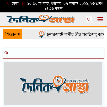
ঢাকা
১০:৩০ অপরাহ্ন, শুক্রবার, ০৭ অগাস্ট ২০২৬, ২৩ শ্রাবণ
১৪৩৩ বঙ্গাব্দ
শিরোনাম:
চুনারুঘাটে কর্মীর স্ত্রীর পরক্রিয়া; জামা