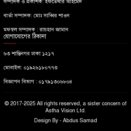
দেশ চালাচ্ছেন তারেক: কাদের
সম্পাদক ও প্রকাশক: ইফতেখার আহমেদ
সিদ্দিকী
বার্তা সম্পাদক: মোঃ সাব্বির শাওন
জুলাই জাদুঘরে টিকিট জালিয়াতি!
৯
মফস্বল সম্পাদক : রায়হান জামান
যোগাযোগের ঠিকানা
রাষ্ট্রপতি নির্বাচনের তপশিল ঘোষণা
৬৩ শান্তিনগর ঢাকা ১২১৭
১০
ভোট-২০ আগস্ট
মোবাইল: ০১৯২৬১৮০৭৭৩
বিজ্ঞাপন বিভাগ : ০১৭৯১৩০৬৮০৪
© 2017-2025 All rights reserved, a sister concern of
Astha Vision Ltd.
Design By - Abdus Samad