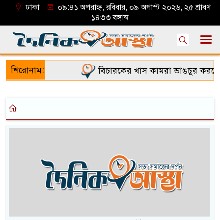
ঢাকা
০৯:৪১ অপরাহ্ন, রবিবার, ০৯ অগাস্ট ২০২৬, ২৫ শ্রাবণ
১৪৩৩ বঙ্গাব্দ
শিরোনাম:
বিচারকের খাস কামরা ভাঙচুর করলো