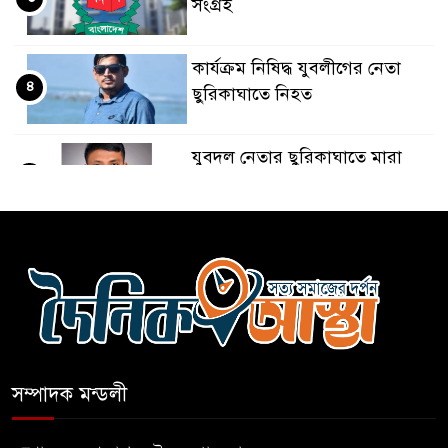
সংগ্রহ
কার্যক্রম নিষিদ্ধ যুবলীগের নেতা
৪
ছুরিকাঘাতে নিহত
যুবদল নেতার ছুরিকাঘাতে মারা
৫
গেছে শিবিরকর্মী
সংঘর্ষের পর পিছু হটেছে শিবির
৬
কথা দিয়েও আসেনি শিবির;
৭
অবস্থানে আছে ছাত্রদল
সম্পাদক মন্ডলী
হযরত শাহজালাল বিমানবন্দরে
৮