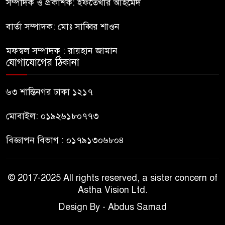
বলাকা লাউঞ্জে আগুন
সম্পাদক ও প্রকাশক: ইফতেখার আহমেদ
বার্তা সম্পাদক: মোঃ সাব্বির শাওন
নীলফামারীতে ৫ দিনেও ফিরেনি
৯
কিশোর
মফস্বল সম্পাদক : রায়হান জামান
যোগাযোগের ঠিকানা
ভারত থেকে আসছে ২ দশমিক ৩
১০
মেট্রিক টন টিয়ার শেল
৬৩ শান্তিনগর ঢাকা ১২১৭
মোবাইল: ০১৯২৬১৮০৭৭৩
বিজ্ঞাপন বিভাগ : ০১৭৯১৩০৬৮০৪
© 2017-2025 All rights reserved, a sister concern of
Astha Vision Ltd.
Design By - Abdus Samad