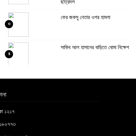
ছাত্রদল
ফের জকসু নেতার ওপর হামলা
৩
সাকিব আল হাসানের বাড়িতে বোমা নিক্ষেপ
৪
শেখ হাসিনার প্রশ্নে ঢাকা-দিল্লি সম্পর্কে
৫
নতুন মেরুকরণ?
ানা
বিএনপির সক্রিয় অংশগ্রহণই জুলাই
াকা ১২১৭
৬
গণঅভ্যুত্থানকে ত্বরান্বিত করেছিল
৬১৮০৭৭৩