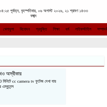
৪:২৫ পূর্বাহ্ন, বৃহস্পতিবার, ০৬ অগাস্ট ২০২৬, ২১ শ্রাবণ ১৪৩৩
বঙ্গাব্দ
খেলাধুলা
বিনোদন
প্রযুক্তি
শিক্ষা
ধর্ম
লাইফস্টাইল
সম্পাদক
েও অস্বীকার
0 মিনিটে cc camera tv ফুটেজ দেখা যায়
এম্বুলেন্স