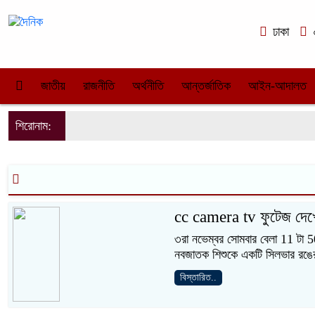
ঢাকা
০
জাতীয়
রাজনীতি
অর্থনীতি
আন্তর্জাতিক
আইন-আদালত
শিরোনাম:
cc camera tv ফুটেজ দেখ
৩রা নভেম্বর সোমবার বেলা 11 টা 5
নবজাতক শিশুকে একটি সিলভার রঙের 
বিস্তারিত..