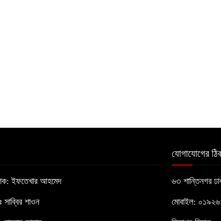
যোগাযোগের ঠিক
াশক: ইফতেখার আহমেদ
৬৩ শান্তিনগর ঢ
োঃ সাব্বির শাওন
মোবাইল: ০১৯২