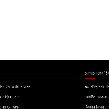
যোগাযোগের ঠিক
াশক: ইফতেখার আহমেদ
৬৩ শান্তিনগর ঢ
োঃ সাব্বির শাওন
মোবাইল: ০১৯২
 রায়হান জামান
বিজ্ঞাপন বিভাগ