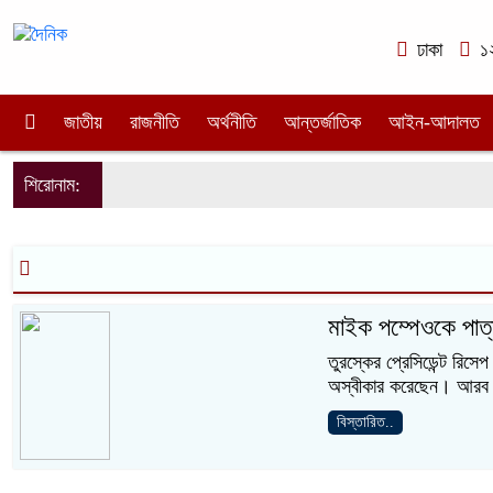
ঢাকা
১২
জাতীয়
রাজনীতি
অর্থনীতি
আন্তর্জাতিক
আইন-আদালত
শিরোনাম:
মাইক পম্পেওকে পাত
তুরস্কের প্রেসিডেন্ট রিসেপ 
অস্বীকার করেছেন। আরব নিউ
বিস্তারিত..