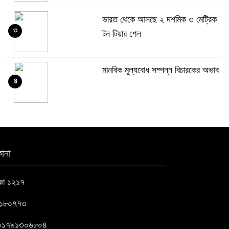
ভারত থেকে আসছে ২ দশমিক ৩ মেট্রিক
৩
টন টিয়ার শেল
মানবিক মূল্যবোধ সম্পন্ন বিচারকের অভাব
৪
বহিষ্কৃত জামাত নেতার কর্মীরা যোগ দিলেন
৫
বিএনপিতে
ানা
গুলশানে আ.লীগের ৬ কর্মী আটক
াকা ১২১৭
৬
৬১৮০৭৭৩
বোমা হামলার আশঙ্কায় সারাদেশে পুলিশের
 : ০১৭৯১৩০৬৮০৪