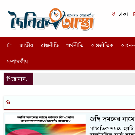
ঢাকা
জাতীয়
রাজনীতি
অর্থনীতি
আন্তর্জাতিক
আইন-
সম্পাদকীয়
শিরোনাম:
জঙ্গি দমনের নাম
সাম্প্রতিক সময়ে ছয়টি 