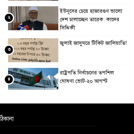
ইউনূসের চেয়ে হাজারগুণ ভালো
২
দেশ চালাচ্ছেন তারেক: কাদের
সিদ্দিকী
জুলাই জাদুঘরে টিকিট জালিয়াতি!
৩
রাষ্ট্রপতি নির্বাচনের তপশিল
৪
ঘোষণা ভোট-২০ আগস্ট
বেলাবোতে আ. লীগের নেতা আটক
৫
ঠিকানা
কারো সাক্ষাৎ না পেয়ে সচিবালয়