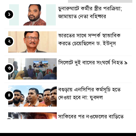
চুনারুঘাটে কর্মীর স্ত্রীর পরক্রিয়া;
১
জামায়াত নেতা বহিষ্কার
ভারতের সাথে সম্পর্ক স্বাভাবিক
২
করতে চেয়েছিলেন ড. ইউনূস
সিলেটে দুই বাসের সংঘর্ষে নিহত ৯
৩
বগুড়ায় এনসিপির কর্মসূচি হতে
৪
দেওয়া হবে না: যুবদল
সাকিবের পর নওফেলের বাড়িতে
৫
আগুন