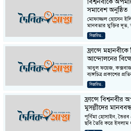
বিশ্বনবীকে অপমা
সমাবেশ অনুষ্ঠিত
মোফাজ্জল হোসেন ইলিয়াস
মানবতার মুক্তির দূত, আ
বিস্তারিত..
ফ্রান্সে মহানবীকে 
আন্দোলনের বিক্
আবুল ফয়েজ, কক্সবাজার
ব্যঙ্গচিত্র প্রকাশের 
বিস্তারিত..
ফ্রান্সে বিশ্বনবীর 
মুসল্লীদের মানববন্
পূর্ণিমা হোসাইন, ভৈরব প্
ছবি তৈরি করে ইসলাম 