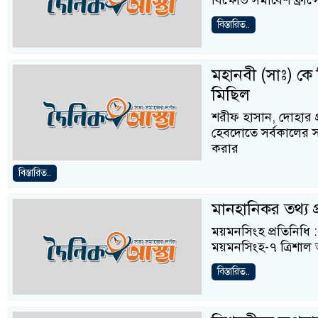
বিক্ষোভ সমাবেশ ফ্রান্সে
বিস্তারিত..
মহানবী (সাঃ) কে নি
মিছিল
শরীফ হাসান, দোহার প্রত
হেবদোতে সর্বকালের সর্বশ
করার
বিস্তারিত..
মানহানিকর তথ্য প্
ময়মনসিংহ প্রতিনিধি : 
ময়মনসিংহ-৭ ত্রিশাল
বিস্তারিত..