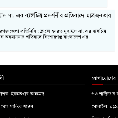
্মদ সা. এর ব্যঙ্গচিত্র প্রদর্শনীর প্রতিবাদে ছাত্রজনতার
জ জেলা প্রতিনিধি : ফ্রান্সে হযরত মুহাম্মদ সা. এর ব্যঙ্গচিত্র
্মকে অবমাননার প্রতিবাদে কিশোরগঞ্জ,বাংলাদেশ এর
লী
যোগাযোগের 
্রকাশক: ইফতেখার আহমেদ
৬৩ শান্তিনগর
: মোঃ সাব্বির শাওন
মোবাইল: ০১