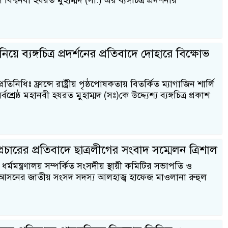
 বিশ্বনবী হযরত মুহাম্মদ (সা.) এর ব্যঙ্গচিত্র প্রদর্শনীর
য়ে ব্যঙ্গচিত্র প্রদর্শনের প্রতিবাদে দোহারে বিক্ষোভ
িনিধিঃ ফ্রান্সে রাষ্ট্রীয় পৃষ্ঠপোষকতায় বিতর্কিত ম্যাগাজিন শার্লি
্রেষ্ঠ মহানবী হযরত মুহাম্মদ (সঃ)কে উদ্দ্যেশ্য ব্যঙ্গচিত্র প্রকাশ
রচারের প্রতিবাদে ছাত্রলীগের সংবাদ সম্মেলন ত্রিশাল
ধর্মমন্ত্রণালয় সম্পর্কিত সংসদীয় স্থায়ী কমিটির সভাপতি ও
 আসনের জাতীয় সংসদ সদস্য আলহাজ্ব হাফেজ মাওলানা রুহুল