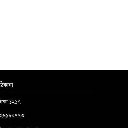
ক্ষোভ
ঠিকানা
 ঢাকা ১২১৭
৯২৬১৮০৭৭৩