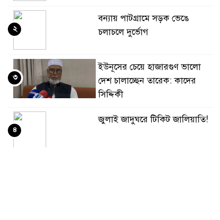
বন্যায় পাটগ্রামে সড়ক ভেঙে
২
চলাচলে দুর্ভোগ
ইউনূসের চেয়ে হাজারগুণ ভালো
৩
দেশ চালাচ্ছেন তারেক: কাদের
সিদ্দিকী
জুলাই জাদুঘরে টিকিট জালিয়াতি!
৪
রাষ্ট্রপতি নির্বাচনের তপশিল
৫
ঘোষণা ভোট-২০ আগস্ট
বেলাবোতে আ. লীগের নেতা আটক