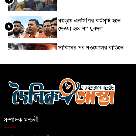
বগুড়ায় এনসিপির কর্মসূচি হতে
৪
দেওয়া হবে না: যুবদল
সাকিবের পর নওফেলের বাড়িতে
৫
আগুন
বগুড়ায় বাসচাপায় নিহত-৭,
৬
আহত-১০
বন্যায় পাটগ্রামে সড়ক ভেঙে
৭
চলাচলে দুর্ভোগ
সম্পাদক মন্ডলী
ইউনূসের চেয়ে হাজারগুণ ভালো
৮