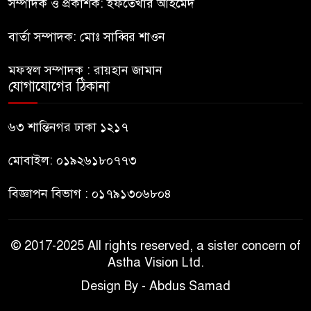
দেশ চালাচ্ছেন তারেক: কাদের
সম্পাদক ও প্রকাশক: ইফতেখার আহমেদ
সিদ্দিকী
বার্তা সম্পাদক: মোঃ সাব্বির শাওন
জুলাই জাদুঘরে টিকিট জালিয়াতি!
৯
মফস্বল সম্পাদক : রায়হান জামান
যোগাযোগের ঠিকানা
রাষ্ট্রপতি নির্বাচনের তপশিল ঘোষণা
৬৩ শান্তিনগর ঢাকা ১২১৭
১০
ভোট-২০ আগস্ট
মোবাইল: ০১৯২৬১৮০৭৭৩
বিজ্ঞাপন বিভাগ : ০১৭৯১৩০৬৮০৪
© 2017-2025 All rights reserved, a sister concern of
Astha Vision Ltd.
Design By - Abdus Samad