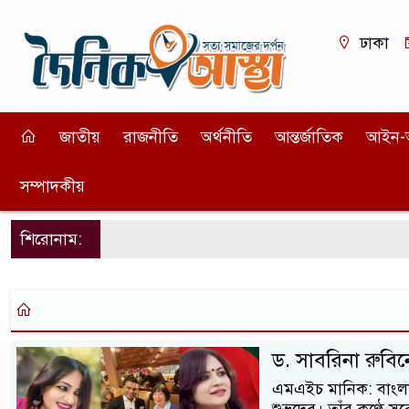
ঢাকা
জাতীয়
রাজনীতি
অর্থনীতি
আন্তর্জাতিক
আইন-
সম্পাদকীয়
শিরোনাম:
ড. সাবরিনা রুবি
এমএইচ মানিক: বাংলা