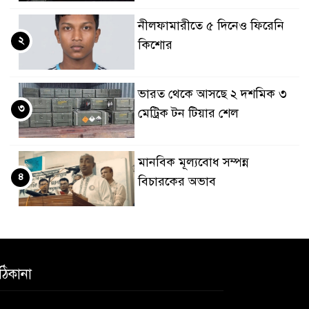
নীলফামারীতে ৫ দিনেও ফিরেনি
২
কিশোর
ভারত থেকে আসছে ২ দশমিক ৩
৩
মেট্রিক টন টিয়ার শেল
মানবিক মূল্যবোধ সম্পন্ন
৪
বিচারকের অভাব
বহিষ্কৃত জামাত নেতার কর্মীরা
৫
যোগ দিলেন বিএনপিতে
ঠিকানা
গুলশানে আ.লীগের ৬ কর্মী আটক