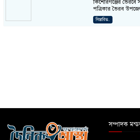
কিশোরগঞ্জের ভৈরবে স
পত্রিকার ভৈরব উপজে
বিস্তারিত..
সম্পাদক মন্ড