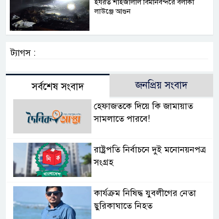
হযরত শাহজালাল বিমানবন্দরে বলাকা
লাউঞ্জে আগুন
ট্যাগস :
জনপ্রিয় সংবাদ
সর্বশেষ সংবাদ
হেফাজতকে দিয়ে কি জামায়াত
সামলাতে পারবে!
রাষ্ট্রপতি নির্বাচনে দুই মনোনয়নপত্র
সংগ্রহ
কার্যক্রম নিষিদ্ধ যুবলীগের নেতা
ছুরিকাঘাতে নিহত