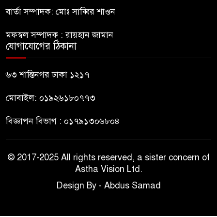
বার্তা সম্পাদক: মোঃ সাব্বির শাওন
ভারত থেকে আসছে ২ দশমিক ৩
মেট্রিক টন টিয়ার শেল
মফস্বল সম্পাদক : রায়হান জামান
যোগাযোগের ঠিকানা
মানবিক মূল্যবোধ সম্পন্ন বিচারকের
অভাব
৬৩ শান্তিনগর ঢাকা ১২১৭
মোবাইল: ০১৯২৬১৮০৭৭৩
বিজ্ঞাপন বিভাগ : ০১৭৯১৩০৬৮০৪
© 2017-2025 All rights reserved, a sister concern of
Astha Vision Ltd.
Design By - Abdus Samad