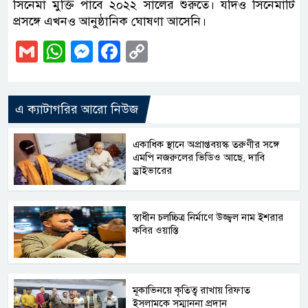
সিনেমা মুক্তি পাবে ২০২২ সালের শুরুতে। যদিও সিনেমাটি
প্রসঙ্গে এখনও আনুষ্ঠানিক ঘোষণা আসেনি।
Gmail
WhatsApp
Messenger
Facebook
Copy
Link
এ ক্যাটাগরির আরো নিউজ
একাধিক স্থানে অপ্রাপ্তবয়স্ক তরুণীর সঙ্গে
এমপি নজরুলের ভিডিও আছে, দাবি
ড্রাইভারের
স্বাধীন চলচ্চিত্র নির্মাণে উজ্জ্বল নাম ইশরার
কবির ওয়াস্তি
মূকাভিনয়ে কৃতিত্ব রাখায় রিফাত
ইসলামকে সম্মাননা প্রদান