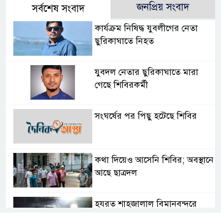
জনপ্রিয় সংবাদ
সর্বশেষ সংবাদ
কার্যক্রম নিষিদ্ধ যুবলীগের নেতা
ছুরিকাঘাতে নিহত
যুবদল নেতার ছুরিকাঘাতে মারা
গেছে শিবিরকর্মী
সংঘর্ষের পর পিছু হটেছে শিবির
কথা দিয়েও আসেনি শিবির; অবস্থানে
আছে ছাত্রদল
হযরত শাহজালাল বিমানবন্দরে
বলাকা লাউঞ্জে আগুন