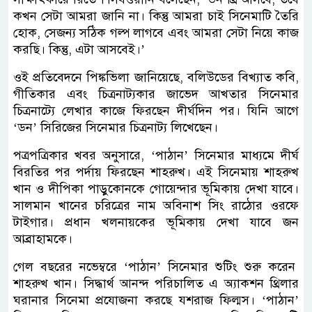
কখন সেটা আমরা জানি না। কিন্তু আমরা চাই সিনেমাটি তৈরি
হোক, সেজন্য সঠিক গল্প লাগবে এবং আমরা সেটা নিয়ে কাজ
করছি। কিন্তু, এটা আসবেই।’
ওই প্রতিবেদনে পিঙ্কভিলা জানিয়েছে, বলিউডের বিখ্যাত কবি,
গীতিকার এবং চিত্রনাট্যকার জাভেদ আখতার সিনেমার
চিত্রনাট্যে লেখার কাজে ফিরছেন দীর্ঘদিন পর। যিনি আগে
‘ডন’ সিরিজের সিনেমার চিত্রনাট্য লিখেছেন।
পত্রপত্রিকার খবর অনুসারে, ‘পাঠান’ সিনেমার মাধ্যমে দীর্ঘ
বিরতির পর পর্দায় ফিরছেন শাহরুখ। এই সিনেমায় শাহরুখ
খান ও দীপিকা পাড়ুকোনকে গোয়েন্দার ভূমিকায় দেখা যাবে।
সালমান খানের চরিত্রের নাম অবিনাশ সিং রাঠোর ওরফে
টাইগার। প্রধান খলনায়কের ভূমিকায় দেখা যাবে জন
আব্রাহামকে।
গেল বছরের নভেম্বরে ‘পাঠান’ সিনেমার শুটিং শুরু করেন
শাহরুখ খান। সিদ্ধার্থ আনন্দ পরিচালিত এ অ্যাকশন থ্রিলার
ঘরানার সিনেমা প্রযোজনা করছে যশরাজ ফিল্মস। ‘পাঠান’