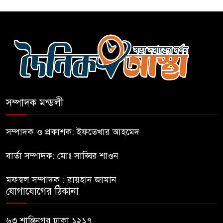
নীলফামারীতে ৫ দিনেও ফিরেনি
কিশোর
ভারত থেকে আসছে ২ দশমিক ৩
মেট্রিক টন টিয়ার শেল
সম্পাদক মন্ডলী
মানবিক মূল্যবোধ সম্পন্ন বিচারকের
অভাব
সম্পাদক ও প্রকাশক: ইফতেখার আহমেদ
বার্তা সম্পাদক: মোঃ সাব্বির শাওন
বহিষ্কৃত জামাত নেতার কর্মীরা যোগ
দিলেন বিএনপিতে
মফস্বল সম্পাদক : রায়হান জামান
যোগাযোগের ঠিকানা
গুলশানে আ.লীগের ৬ কর্মী আটক
৬৩ শান্তিনগর ঢাকা ১২১৭