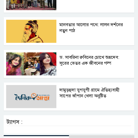
মানবতার আলোর পথে: লালন দর্শনের
নতুন পাঠ
ড. সাবরিনা রুবিনের চোখে শুভ্রদেব:
সুরের ভেতর এক জীবনের গল্প
দামুড়হুদা ডুগডুগী গ্রামে ঐতিহ্যবাহী
সাপের ঝাঁপান খেলা অনুষ্টিত
ট্যাগস :