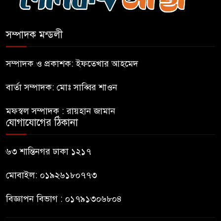
ভারত থেকে আসছে ২ দশমিক ৩
মেট্রিক টন টিয়ার শেল
সম্পাদক মন্ডলী
মানবিক মূল্যবোধ সম্পন্ন বিচারকের
অভাব
সম্পাদক ও প্রকাশক: ইফতেখার আহমেদ
বার্তা সম্পাদক: মোঃ সাব্বির শাওন
বহিষ্কৃত জামাত নেতার কর্মীরা যোগ
দিলেন বিএনপিতে
মফস্বল সম্পাদক : রায়হান জামান
যোগাযোগের ঠিকানা
গুলশানে আ.লীগের ৬ কর্মী আটক
৬৩ শান্তিনগর ঢাকা ১২১৭
মোবাইল: ০১৯২৬১৮০৭৭৩
বিজ্ঞাপন বিভাগ : ০১৭৯১৩০৬৮০৪