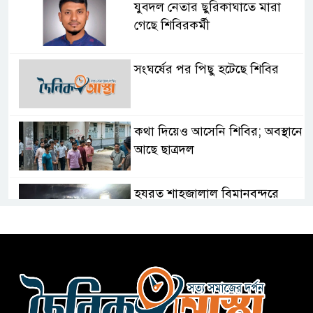
যুবদল নেতার ছুরিকাঘাতে মারা
গেছে শিবিরকর্মী
সংঘর্ষের পর পিছু হটেছে শিবির
কথা দিয়েও আসেনি শিবির; অবস্থানে
আছে ছাত্রদল
হযরত শাহজালাল বিমানবন্দরে
বলাকা লাউঞ্জে আগুন
নীলফামারীতে ৫ দিনেও ফিরেনি
কিশোর