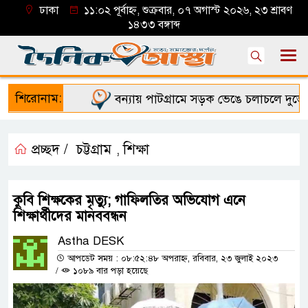
ঢাকা
১১:০২ পূর্বাহ্ন, শুক্রবার, ০৭ অগাস্ট ২০২৬, ২৩ শ্রাবণ
১৪৩৩ বঙ্গাব্দ
শিরোনাম:
বন্যায় পাটগ্রামে সড়ক ভেঙে চলাচলে দুর্ভোগ
প্রচ্ছদ /
চট্টগ্রাম
শিক্ষা
,
কুবি শিক্ষকের মৃত্যু; গাফিলতির অভিযোগ এনে
শিক্ষার্থীদের মানববন্ধন
Astha DESK
আপডেট সময় : ০৮:৫২:৪৮ অপরাহ্ন, রবিবার, ২৩ জুলাই ২০২৩
/
১০৮৯ বার পড়া হয়েছে