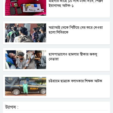
মহিলার কাছে ১০ লাখ টাকা দাবি, পিস্তল
ইয়াবাসহ আটক-১
সগ্রাআই থেকে পিটিয়ে বের করে দেওয়া
হলো শিবিরকে
হাসপাতালেও হামলার স্বীকার জকসু
নেতারা
চট্টগ্রামে ছাত্রকে বলাৎকার শিক্ষক আটক
ট্যাগস :