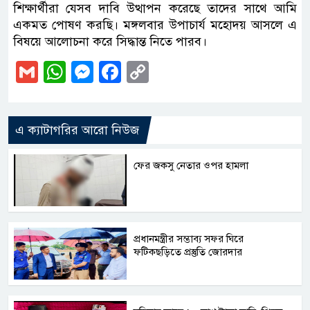
শিক্ষার্থীরা যেসব দাবি উত্থাপন করেছে তাদের সাথে আমি
একমত পোষণ করছি। মঙ্গলবার উপাচার্য মহোদয় আসলে এ
বিষয়ে আলোচনা করে সিদ্ধান্ত নিতে পারব।
Gmail
WhatsApp
Messenger
Facebook
Copy
Link
এ ক্যাটাগরির আরো নিউজ
ফের জকসু নেতার ওপর হামলা
প্রধানমন্ত্রীর সম্ভাব্য সফর ঘিরে
ফটিকছড়িতে প্রস্তুতি জোরদার