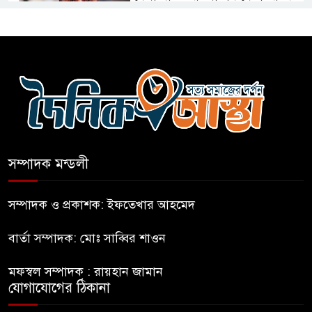
কারো সাক্ষাৎ না পেয়ে সচিবালয়
ছাড়লেন ১১ দলের নেতারা
এআই বক্তব্য দিয়েছে শেখ হাসিনা
সম্পাদক মন্ডলী
সচিবালয় অভিমুখে ১১ দলীয়
ঐক্যের পদযাত্রা আটকে দিলো
সম্পাদক ও প্রকাশক: ইফতেখার আহমেদ
পুলিশ
বার্তা সম্পাদক: মোঃ সাব্বির শাওন
হাসিনাকে সংবাদমাধ্যমে কথা বলার
মফস্বল সম্পাদক : রায়হান জামান
সুযোগ দেওয়ায় ঢাকার ক্ষোভ
যোগাযোগের ঠিকানা