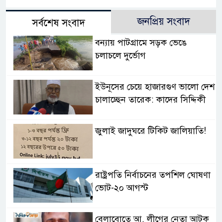
জনপ্রিয় সংবাদ
সর্বশেষ সংবাদ
বন্যায় পাটগ্রামে সড়ক ভেঙে
চলাচলে দুর্ভোগ
ইউনূসের চেয়ে হাজারগুণ ভালো দেশ
চালাচ্ছেন তারেক: কাদের সিদ্দিকী
জুলাই জাদুঘরে টিকিট জালিয়াতি!
রাষ্ট্রপতি নির্বাচনের তপশিল ঘোষণা
ভোট-২০ আগস্ট
বেলাবোতে আ. লীগের নেতা আটক