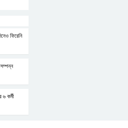
বোমা হামলার আশঙ্কায়
সারাদেশে পুলিশের হাই
অ্যালার্ট জারি
িনেও ফিরেনি
রাষ্ট্রপতি হওয়ার প্রস্তাব
পাননি ড. ইউনূস
সম্পন্ন
নাটোরে পর্যটনমন্ত্রীকে হত্যার
চেষ্টা; পিস্তলসহ যুবক আটক
 ৬ কর্মী
তুহিন হত্যার এক বছর: দ্রুত
বিচারের দাবিতে মানববন্ধন