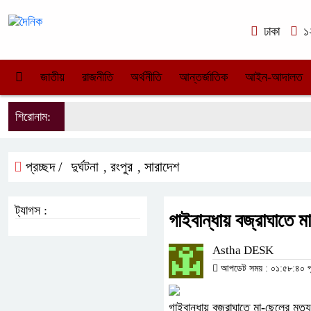
ঢাকা
১২
জাতীয়
রাজনীতি
অর্থনীতি
আন্তর্জাতিক
আইন-আদালত
শিরোনাম:
প্রচ্ছদ /
দুর্ঘটনা
রংপুর
সারাদেশ
,
,
ট্যাগস :
গাইবান্ধায় বজ্রাঘাতে মা
Astha DESK
আপডেট সময় : ০১:৫৮:৪০ পূর্ব
গাইবান্ধায় বজ্রাঘাতে মা-ছেলের মৃত্যু