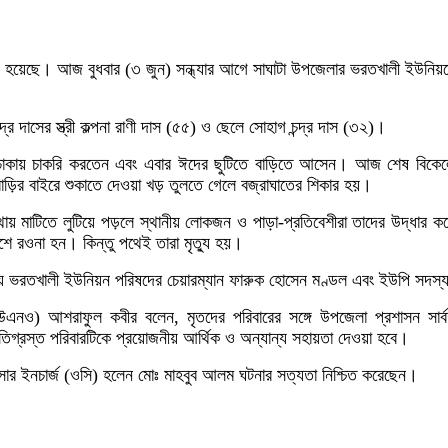
্যু হয়েছে। আজ বুধবার (৩ জুন) সন্ধ্যার আগে সাঘাটা উপজেলার ভরতখালী ইউনিয়নের 
ন্দ্র দাসের স্ত্রী কল্পনা রাণী দাস (৫৫) ও ছেলে সোহাগ চন্দ্র দাস (৩২)।
াস ঢাকায় চাকরি করতেন এবং এবার ঈদের ছুটিতে বাড়িতে আসেন। আজ শেষ বিকেলে ব
ে বাড়ির বাইরে শুকাতে দেওয়া খড় তুলতে গেলে বজ্রাঘাতের শিকার হয়।
 মাটিতে লুটিয়ে পড়লে স্থানীয় লোকজন ও পাড়া-প্রতিবেশীরা তাদের উদ্ধার কর
েশে রওনা হন। কিন্তু পথেই তারা মৃত্যু হয়।
্থানীয় ভরতখালী ইউনিয়ন পরিষদের চেয়ারম্যান ফারুক হোসেন মণ্ডল এবং ইউপি সদ
া (ইউএনও) আশরাফুল কবীর বলেন, মৃতদের পরিবারের সঙ্গে উপজেলা প্রশাসন সার্
ষতিগ্রস্ত পরিবারটিকে প্রয়োজনীয় আর্থিক ও অন্যান্য সহায়তা দেওয়া হবে।
ফিসার ইনচার্জ (ওসি) হলেন মোঃ মাহবুব আলম ঘটনার সত্যতা নিশ্চিত করেছেন।