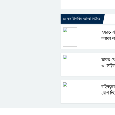
এ ক্যাটাগরির আরো নিউজ
হযরত শা
বলাকা ল
ভারত থ
৩ মেট্র
বহিষ্কৃত
যোগ দি