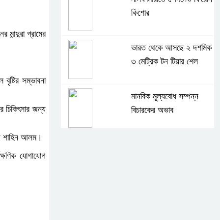
কিশোর
মান্দুরা গ্রামের
ভারত থেকে আসছে ২ দশমিক
৩ মেট্রিক টন টিয়ার শেল
ৃষ্টির সম্ভাবনা
মানবিক মূল্যবোধ সম্পন্ন
ে চিকিৎসার জন্য
বিচারকের অভাব
স্য শাহিন আলম।
বহিষ্কৃত জামাত নেতার কর্মীরা
বক্ষণিক যোগাযোগ
যোগ দিলেন বিএনপিতে
গুলশানে আ.লীগের ৬ কর্মী
আটক