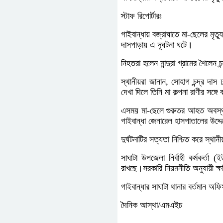
স্টাফ রিপোর্টারঃ
গাইবান্ধায় বজ্রাঘাতে মা-ছেলের মৃত
দাসপাড়ায় এ দূঘটনা ঘটে।
নিহতরা হলেন মান্দুরা গ্রামের শৈলেন চ
‎স্থানীয়রা জানান, সোহাগ চন্দ্র দ
দেখা দিলে তিনি মা কল্পনা রাণীর সঙ্গ
এসময় মা-ছেলে গুরুতর আহত অবস্থায়
গাইবান্ধা জেনারেল হাসপাতালের উদ্দ
দুর্ঘটনাটির সত্যতা নিশ্চিত করে স
সাঘাটা উপজেলা নির্বাহী কর্মকর্ত
রাখছে।সরকারি নিয়মনীতি অনুযায়ী ক্
গাইবান্ধার সাঘাটা থানার বর্তমান অ
দৈনিক আস্থা/এমএইচ