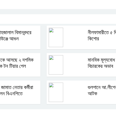
হজালাল বিমানবন্দরে
নীলফামারীতে ৫ দ
াউঞ্জে আগুন
কিশোর
েকে আসছে ২ দশমিক
মানবিক মূল্যবোধ 
িক টন টিয়ার শেল
বিচারকের অভাব
 জামাত নেতার কর্মীরা
গুলশানে আ.লীগের
লেন বিএনপিতে
আটক