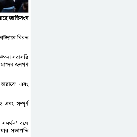
কর্মীরা যোগ দিলেন
বিএনপিতে
িয়েছে জাতিসংঘ
গুলশানে আ.লীগের ৬
কর্মী আটক
 ভোটদানে বিরত
বোমা হামলার আশঙ্কায়
কল্পনা সরাসরি
 আমাদের জনগণ
সারাদেশে পুলিশের হাই
অ্যালার্ট জারি
 হারাবে’ এবং
রাষ্ট্রপতি হওয়ার প্রস্তাব
পাননি ড. ইউনূস
 এবং সম্পূর্ণ
নাটোরে পর্যটনমন্ত্রীকে
স্য সমর্থন’ বলে
হত্যার চেষ্টা; পিস্তলসহ
, যার সভাপতি