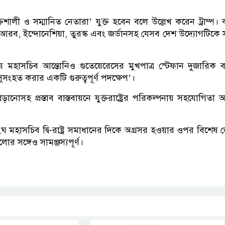
তিশালী ও সম্মানিত নেতারা’ যুক্ত হবেন বলে উল্লেখ করেন ট্রাম্প।
রব, ইন্দোনেশিয়া, তুরস্ক এবং জর্ডানসহ যেসব দেশ উদ্যোগটিকে স
ংঘ মহাসচিব আন্তোনিও গুতেয়েরেসের মুখপাত্র স্টেফান দুজারিক 
 সুসংহত করার একটি গুরুত্বপূর্ণ পদক্ষেপ’।
োসহ প্রস্তাব বাস্তবায়নে যুক্তরাষ্ট্রের পরিকল্পনায় সহযোগিতা 
মহাসচিব দ্বি-রাষ্ট্র সমাধানের দিকে অগ্রসর হওয়ার ওপর বিশেষ 
োর সঙ্গেও সামঞ্জস্যপূর্ণ।
p
nger
cebook
Copy
Link