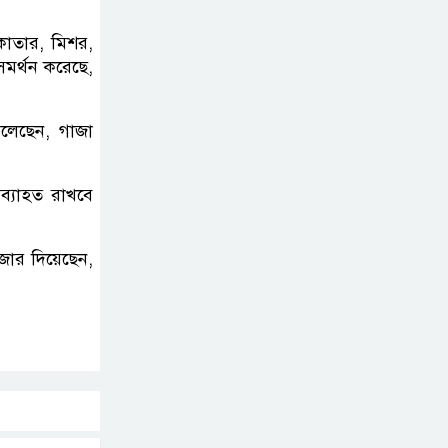
যুবক আটক
 কাতার, মিশর,
তুহিন হত্যার এক বছর:
মর্থন করেছে,
দ্রুত বিচারের দাবিতে
মানববন্ধন
বলেছেন, গাজা
অব্যাহত রাখবে
জোর দিয়েছেন,