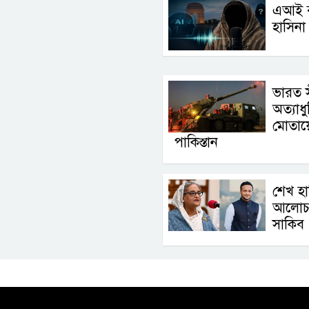
এআই বক
হাসিনা
ভারত স
অত্যাধু
মোতায়
পাকিস্তান
শেখ হা
আলোচন
সাকিব