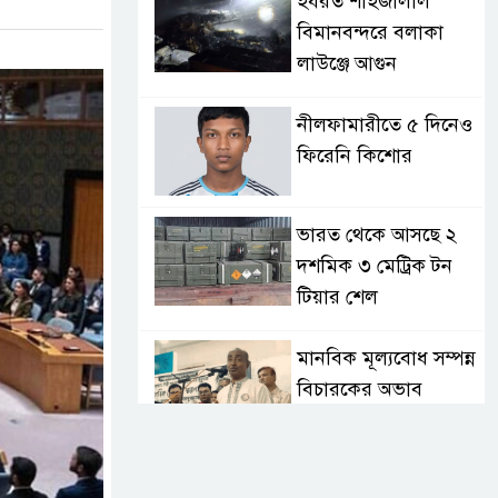
হযরত শাহজালাল
বিমানবন্দরে বলাকা
লাউঞ্জে আগুন
নীলফামারীতে ৫ দিনেও
ফিরেনি কিশোর
ভারত থেকে আসছে ২
দশমিক ৩ মেট্রিক টন
টিয়ার শেল
মানবিক মূল্যবোধ সম্পন্ন
বিচারকের অভাব
বহিষ্কৃত জামাত নেতার