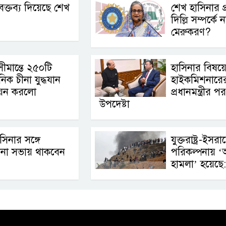
্তব্য দিয়েছে শেখ
শেখ হাসিনার প্র
দিল্লি সম্পর্কে 
মেরুকরণ?
ীমান্তে ২৫০টি
হাসিনার বিষয়
নিক চীনা যুদ্ধযান
হাইকমিশনারের 
েন করলো
প্রধানমন্ত্রীর প
উপদেষ্টা
সিনার সঙ্গে
যুক্তরাষ্ট্র-ইসর
া সভায় থাকবেন
পরিকল্পনায় ‘
হামলা’ হয়েছে