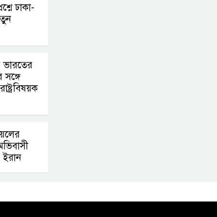
শ্নে ঢাকা-
নতুন
ে ভারতের
সঙ্গে
ররাষ্ট্রবিষয়ক
ায়েলের
অভিবাসী
: ইরান