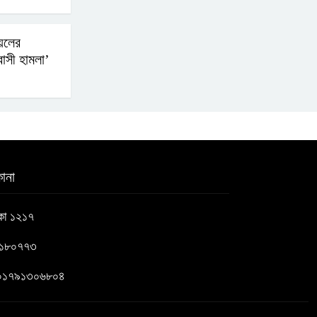
়েলের
বাসী হামলা’
ানা
াকা ১২১৭
৬১৮০৭৭৩
 : ০১৭৯১৩০৬৮০৪