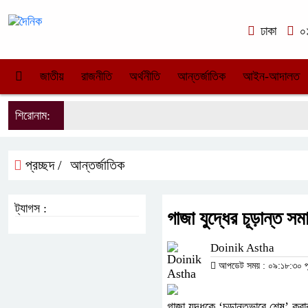
ঢাকা
০১
জাতীয়
রাজনীতি
অর্থনীতি
আন্তর্জাতিক
আইন-আদালত
শিরোনাম:
প্রচ্ছদ /
আন্তর্জাতিক
ট্যাগস :
গাজা যুদ্ধের চূড়ান্ত স
Doinik Astha
আপডেট সময় : ০৯:১৮:৩০ পূর্ব
গাজা যুদ্ধকে ‘চূড়ান্তভাবে শেষ’ করার