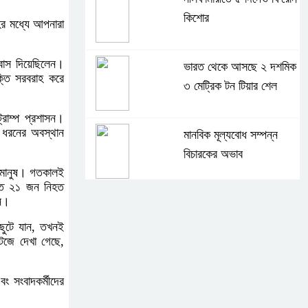
কিশোর
ের মধ্যে আপনারা
্বাস দিয়েছিলেন।
ভারত থেকে আসছে ২ দশমিক
্তি সরবরাহ করে
৩ মেট্রিক টন টিয়ার শেল
্রাম্প প্রশাসন।
 ধরনের অবস্থান
মানবিক মূল্যবোধ সম্পন্ন
বিচারকের অভাব
ণ মানুষ। গতকালই
্তত ২১ জন নিহত
েন।
বহিষ্কৃত জামাত নেতার কর্মীরা
যোগ দিলেন বিএনপিতে
ে ছুটে যান, তখনই
টেজে দেখা গেছে,
গুলশানে আ.লীগের ৬ কর্মী
ং সংবাদকর্মীদের
আটক