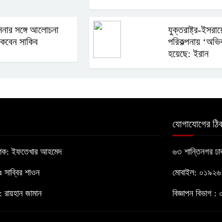
িনার সঙ্গে আলোচনা
যুক্তরাষ্ট্র-ইসরায
কবেন সাকিব
পরিকল্পনায় ‘অভি
হয়েছে: ইরান
যোগাযোগের ঠিক
াশক: ইফতেখার আহমেদ
৬৩ শান্তিনগর ঢ
োঃ সাব্বির শাওন
মোবাইল: ০১৯২
 রায়হান জামান
বিজ্ঞাপন বিভাগ