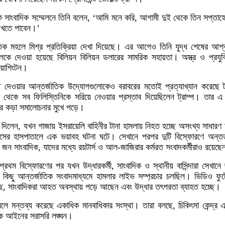
এক সাংবাদিক সম্মেলনে তিনি বলেন, ‘আমি মনে করি, আগামী দুই থেকে তিন সপ্তাহ
দেখতে পাবেন।’
তিক মহলে মিশ্র প্রতিক্রিয়া দেখা দিয়েছে। এর আগেও তিনি যুদ্ধ শেষের আশ
েলকে দেওয়া হয়েছে বিলিয়ন বিলিয়ন ডলারের সামরিক সহায়তা। অস্ত্র ও প্রযুক
ওয়াশিংটন।
কৃতি দেওয়ার আন্তর্জাতিক উদ্যোগগুলোকেও বরাবরের মতোই প্রত্যাখ্যান করেছে ট
 থেকে সব ফিলিস্তিনিকে সরিয়ে নেওয়ার প্রস্তাব দিয়েছিলেন ট্রাম্প। তার এ
োর কড়া সমালোচনার মুখে পড়ে।
া দিলেন, যখন গাজায় ইসরায়েলি বাহিনীর টানা হামলায় নিহত হচ্ছে অসংখ্য সাধার
নাসের হাসপাতালে এক ভয়াবহ ঘটনা ঘটে। সেখানে পরপর দুটি বিস্ফোরণে অন
ন সাংবাদিক, যাদের মধ্যে রয়টার্স ও আল-জাজিরার কর্মরত সংবাদকর্মীরাও রয়েছ
, প্রথম বিস্ফোরণের পর যখন উদ্ধারকর্মী, সাংবাদিক ও স্থানীয় বাসিন্দারা সেখান
তে কিছু আন্তর্জাতিক সংবাদমাধ্যমে হামলার লাইভ সম্প্রচার চলছিল। ভিডিও ফু
ড়ছে, সাংবাদিকরা আহত অবস্থায় পড়ে আছেন এবং উদ্ধার তৎপরতা ব্যাহত হচ্ছে।
বলে মন্তব্য করেছে একাধিক মানবাধিকার সংস্থা। তারা বলছে, চিকিৎসা কেন্দ্র এব
বিক আইনের সরাসরি লঙ্ঘন।