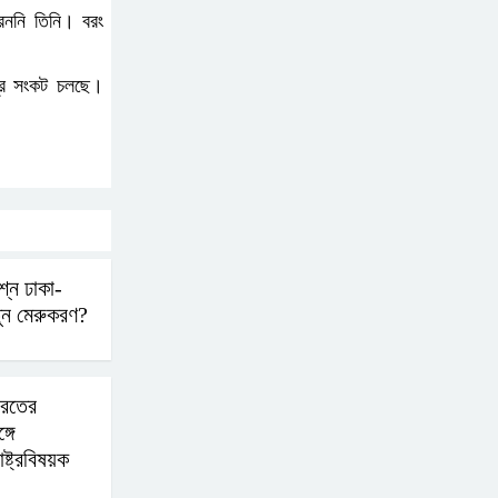
রেননি তিনি। বরং
বোমা হামলার আশঙ্কায়
সারাদেশে পুলিশের হাই
ীব্র সংকট চলছে।
অ্যালার্ট জারি
রাষ্ট্রপতি হওয়ার প্রস্তাব
পাননি ড. ইউনূস
নাটোরে পর্যটনমন্ত্রীকে হত্যার
্নে ঢাকা-
নতুন মেরুকরণ?
চেষ্টা; পিস্তলসহ যুবক আটক
তুহিন হত্যার এক বছর: দ্রুত
ারতের
বিচারের দাবিতে মানববন্ধন
গে
াষ্ট্রবিষয়ক