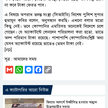
না কবে টাকা ফেরত পাব।
এ বিষয়ে অপরাধ তদন্ত সংস্থা (সিআইডি) বিশেষ পুলিশ সুপার
হুমায়ূন কবির বলেন, অনুসন্ধান করছি। এখনো বলার মতো
কিছু নেই। তবে কোম্পানির এমডিসহ অনেকেই বিদেশে চলে
গেছেন। যে অ্যাকাউন্টে লেনদেন পরিচালনা করা হতো, তাতে
অল্প পরিমাণ টাকা রয়েছে। পাশাপাশি কোম্পানিসংশ্লিষ্ট অন্য
যেসব অ্যাকাউন্ট রয়েছে তাতেও তেমন টাকা নেই।
[irp]
সূত্র : আমাদের সময়
Gmail
WhatsApp
Messenger
Facebook
Copy
Link
এ ক্যাটাগরির আরো নিউজ
জিয়ার আদর্শে উজ্জীবিত হওয়ার আহ্বান
চিতলমারীর সভায়