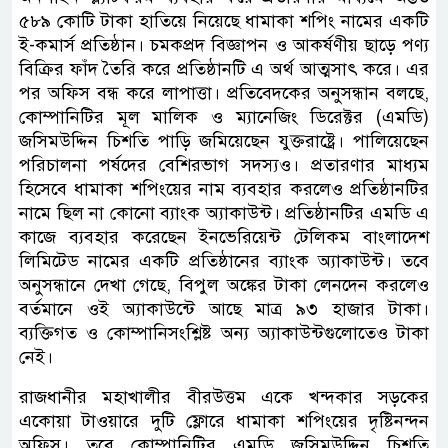
৫৮৯ কোটি টাকা হাতিয়ে নিয়েছে ধামাকা শপিং নামের একটি
ই-কমার্স প্রতিষ্ঠান। চমকপ্রদ বিজ্ঞাপন ও আকর্ষণীয় ছাড়ে পণ্য
বিক্রির ফাঁদ তৈরি করে প্রতিষ্ঠানটি এ অর্থ আত্মসাৎ করে। এর
পর অফিস বন্ধ করে লাপাত্তা। প্রতিবেদকের অনুসন্ধান বলছে,
কোম্পানিটির মূল মালিক ও ম্যানেজিং ডিরেক্টর (এমডি)
জসিমউদ্দিন চিশতি পাড়ি জমিয়েছেন যুক্তরাষ্ট্রে। পালিয়েছেন
পরিচালনা পর্ষদের বেশিরভাগ সদস্যও। প্রতারণার মাধ্যম
হিসেবে ধামাকা শপিংয়ের নাম ব্যবহার করলেও প্রতিষ্ঠানটির
নামে ছিল না কোনো ব্যাংক অ্যাকাউন্ট। প্রতিষ্ঠানটির এমডি এ
কাজে ব্যবহার করেছেন ইনভেরিয়েন্ট টেলিকম বাংলাদেশ
লিমিটেড নামের একটি প্রতিষ্ঠানের ব্যাংক অ্যাকাউন্ট। তবে
অনুসন্ধানে দেখা গেছে, বিপুল অঙ্কের টাকা লেনদেন করলেও
বর্তমানে ওই অ্যাকাউন্টে আছে মাত্র ৯৩ হাজার টাকা।
ব্যক্তিগত ও কোম্পানিসংশ্লিষ্ট অন্য অ্যাকাউন্টগুলোতেও টাকা
নেই।
রাজধানীর মহাখালীর বীরউত্তম একে খন্দকার সড়কের
একোয়া টাওয়ারে দুটি ফ্লোরে ধামাকা শপিংয়ের দৃষ্টিনন্দন
অফিস। তবে কোম্পানিটির এমডি জসিমউদ্দিন চিশতি