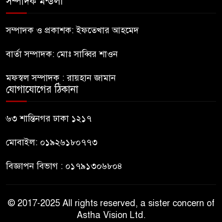
সম্পাদক মন্ডলী
সচিবালয় অভিমুখে ১১ দলীয়
ঐক্যের পদযাত্রা আটকে দিলো
সম্পাদক ও প্রকাশক: ইফতেখার আহমেদ
পুলিশ
বার্তা সম্পাদক: মোঃ সাব্বির শাওন
হাসিনাকে সংবাদমাধ্যমে কথা বলার
মফস্বল সম্পাদক : রায়হান জামান
সুযোগ দেওয়ায় ঢাকার ক্ষোভ
যোগাযোগের ঠিকানা
জুলাই গণঅভ্যুত্থান দিবসের
৬৩ শান্তিনগর ঢাকা ১২১৭
অনুষ্ঠানস্থল থেকে বের করে
সাংবাদিক পেটালো বিএনপি-ছাত্রদল
মোবাইল: ০১৯২৬১৮০৭৭৩
বিজ্ঞাপন বিভাগ : ০১৭৯১৩০৬৮০৪
© 2017-2025 All rights reserved, a sister concern of
Astha Vision Ltd.