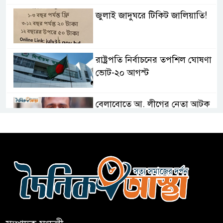
জুলাই জাদুঘরে টিকিট জালিয়াতি!
রাষ্ট্রপতি নির্বাচনের তপশিল ঘোষণা
ভোট-২০ আগস্ট
বেলাবোতে আ. লীগের নেতা আটক
কারো সাক্ষাৎ না পেয়ে সচিবালয়
ছাড়লেন ১১ দলের নেতারা
এআই বক্তব্য দিয়েছে শেখ হাসিনা