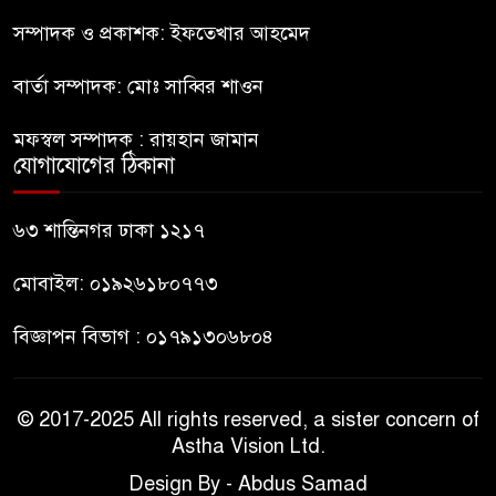
ইউনূস
সম্পাদক ও প্রকাশক: ইফতেখার আহমেদ
বার্তা সম্পাদক: মোঃ সাব্বির শাওন
নাটোরে পর্যটনমন্ত্রীকে হত্যার চেষ্টা;
পিস্তলসহ যুবক আটক
মফস্বল সম্পাদক : রায়হান জামান
যোগাযোগের ঠিকানা
তুহিন হত্যার এক বছর: দ্রুত
বিচারের দাবিতে মানববন্ধন
৬৩ শান্তিনগর ঢাকা ১২১৭
মোবাইল: ০১৯২৬১৮০৭৭৩
বিজ্ঞাপন বিভাগ : ০১৭৯১৩০৬৮০৪
© 2017-2025 All rights reserved, a sister concern of
Astha Vision Ltd.
Design By - Abdus Samad