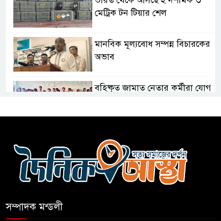
মেট্রিক টন টিয়ার শেল
মানবিক মূল্যবোধ সম্পন্ন বিচারকের
অভাব
বহিষ্কৃত জামাত নেতার কর্মীরা যোগ
দিলেন বিএনপিতে
গুলশানে আ.লীগের ৬ কর্মী আটক
বোমা হামলার আশঙ্কায় সারাদেশে
পুলিশের হাই অ্যালার্ট জারি
সম্পাদক মন্ডলী
রাষ্ট্রপতি হওয়ার প্রস্তাব পাননি ড.