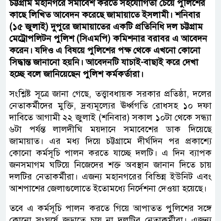
চট্টগ্রাম মহানগরে সমাবেশ করতে সহযোগিতা চেয়ে পুলিশের
কাছে লিখিত আবেদন করেছে জামায়াতে ইসলামী। শনিবার
(১৫ জুলাই) দুপুরে জামায়াতের একটি প্রতিনিধি দল চট্টগ্রাম
মেট্রোপলিটন পুলিশ (সিএমপি) কমিশনার বরাবর এ আবেদন
করেন। যদিও এ বিষয়ে পুলিশের পক্ষ থেকে এখনো কোনো
সিদ্ধান্ত জানানো হয়নি। আবেদনটি যাচাই-বাছাই করে দেখা
হচ্ছে বলে জানিয়েছেন পুলিশ কর্মকর্তারা।
সংশ্লিষ্ট সূত্রে জানা গেছে, তত্ত্বাবধায়ক সরকার প্রতিষ্ঠা, দলের
নেতাকর্মীদের মুক্তি, দ্রব্যমূল্যের ঊর্ধ্বগতি রোধসহ ১০ দফা
দাবিতে আগামী ২২ জুলাই (শনিবার) সকাল ১০টা থেকে সন্ধ্যা
৬টা পর্যন্ত লালদীঘি ময়দানে সমাবেশের ডাক দিয়েছে
জামায়াত। এর মধ্য দিয়ে চট্টগ্রামে দীর্ঘদিন পর প্রকাশ্যে
কোনো কর্মসূচি পালন করতে যাচ্ছে দলটি। এ দিন ব্যাপক
জনসমাগম ঘটিয়ে নিজেদের শক্ত অবস্থান জানান দিতে চায়
দলটির নেতাকর্মীরা। এজন্য মহানগরের বিভিন্ন ইউনিট এবং
আশপাশের জেলাগুলোতে ইতোমধ্যে নির্দেশনা দেওয়া হয়েছে।
তবে এ কর্মসূচি পালন করতে গিয়ে আপাতত পুলিশের সঙ্গে
কোনো সংঘর্ষে জড়াতে চায় না দলটির নেতাকর্মীরা। এজন্য