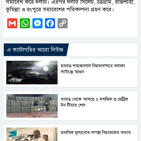
সমাবেশ করে দলটি। এরপর দলটি সিলেট, চট্টগ্রাম, রাজশাহী,
কুমিল্লা ও রংপুরে সমাবেশের পরিকল্পনা গ্রহণ করে।
Gmail
WhatsApp
Messenger
Facebook
Copy
Link
এ ক্যাটাগরির আরো নিউজ
হযরত শাহজালাল বিমানবন্দরে বলাকা
লাউঞ্জে আগুন
ভারত থেকে আসছে ২ দশমিক ৩ মেট্রিক
টন টিয়ার শেল
মানবিক মূল্যবোধ সম্পন্ন বিচারকের অভাব