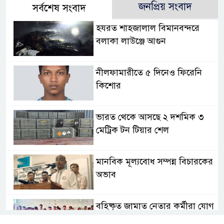
জনপ্রিয় সংবাদ
সর্বশেষ সংবাদ
হযরত শাহজালাল বিমানবন্দরে
বলাকা লাউঞ্জে আগুন
নীলফামারীতে ৫ দিনেও ফিরেনি
কিশোর
ভারত থেকে আসছে ২ দশমিক ৩
মেট্রিক টন টিয়ার শেল
মানবিক মূল্যবোধ সম্পন্ন বিচারকের
অভাব
বহিষ্কৃত জামাত নেতার কর্মীরা যোগ
দিলেন বিএনপিতে