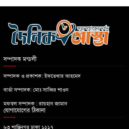
গুলশানে আ.লীগের ৬ কর্মী আটক
বোমা হামলার আশঙ্কায় সারাদেশে
পুলিশের হাই অ্যালার্ট জারি
সম্পাদক মন্ডলী
রাষ্ট্রপতি হওয়ার প্রস্তাব পাননি ড.
ইউনূস
সম্পাদক ও প্রকাশক: ইফতেখার আহমেদ
বার্তা সম্পাদক: মোঃ সাব্বির শাওন
নাটোরে পর্যটনমন্ত্রীকে হত্যার চেষ্টা;
পিস্তলসহ যুবক আটক
মফস্বল সম্পাদক : রায়হান জামান
যোগাযোগের ঠিকানা
তুহিন হত্যার এক বছর: দ্রুত
বিচারের দাবিতে মানববন্ধন
৬৩ শান্তিনগর ঢাকা ১২১৭