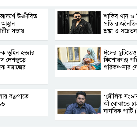
 আদর্শে উজ্জীবিত
শাকিব খান ও 
 আহ্বান
প্রতি রাজনৈতিক 
রীর সভায়
শ্রদ্ধা ও সচেত
িক তুহিন হত্যার
ঈদের ছুটিতেও
াদে দেশজুড়ে
কিশোরগঞ্জ পর
দিক সমাজের
পরিকল্পনার স
ায় বজ্রপাতে
‘মৌলিক সংস্ক
১৬
কী বোঝাতে চা
নাগরিক পার্টি