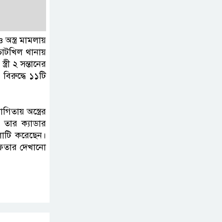
শিবির
ও অস্ত্র মামলায়
কথা দিয়েও আসেনি
 চাটখিল থানায়
শিবির; অবস্থানে আছে
রী ২ সন্তানের
ছাত্রদল
িরুদ্ধে ১১টি
হযরত শাহজালাল
বিমানবন্দরে বলাকা
িতায় অস্ত্রের
 তার ক্যাডার
লাউঞ্জে আগুন
লাটি করেছেন।
ফতার দেখানো
নীলফামারীতে ৫ দিনেও
ফিরেনি কিশোর
ভারত থেকে আসছে ২
দশমিক ৩ মেট্রিক টন