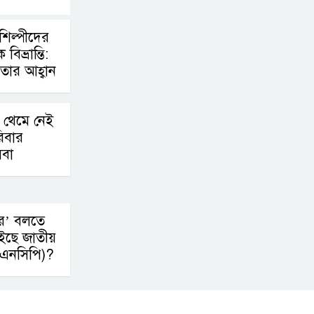
টিয়ার শেল
শিল্পীদের
মানবিক মূল্যবোধ সম্পন্ন
বিভ্রান্তি:
বিচারকের অভাব
নতার আহ্বান
 থেমে নেই
িবার
েবা
ার’ বলতে
ইছে জাতীয়
 (এনসিপি)?