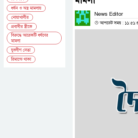
মামলা
ধর্ষন ও অস্ত্র মামলায়
News Editor
নোয়াখালীর
আপডেট সময় : ১১:৫১:৩৬
প্রবাসীর স্ত্রীকে
বিরুদ্ধে আরেকটি ধর্ষণের
মামলা
যুবলীগ নেতা
রিমান্ডে থাকা