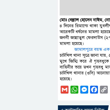
মোঃ বেল্লাল হোসেন নাঈম, নোয
৪ দিনের রিমান্ডে থাকা যুবল
আরেকটি ধর্ষনের মামলা হয়েছে।
জননী জান্নাতুল ফেরদাউস (২
মামলা হয়েছে।
জামালপুরে বয়স্ক এক 
চাটখিল থানা সূত্রে জানা যায়,
মুখে জিম্মি করে ঐ গৃহবধুকে
বাহিনীর ভয়ে তখন গৃহবধু ম
চাটখিল থানার (ওসি) আনোয়া
হয়েছে।
Gmail
WhatsAp
Messe
Fa