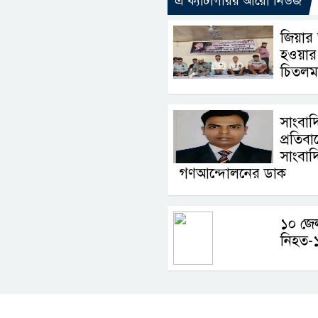
এ ক্যাটাগরির আরো নিউজ
জিয়ার
হওয়ার
চিতলমা
সাংবাদ
প্রতিব
সাংবা
গণআন্দোলনের ডাক
১০ জেল
নিহত-