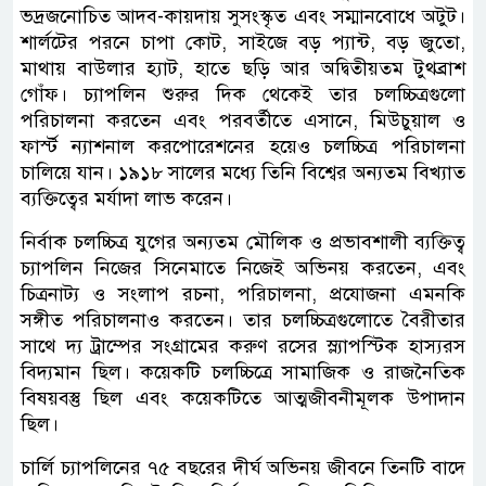
ভদ্রজনোচিত আদব-কায়দায় সুসংস্কৃত এবং সম্মানবোধে অটুট।
শার্লটের পরনে চাপা কোট, সাইজে বড় প্যান্ট, বড় জুতো,
মাথায় বাউলার হ্যাট, হাতে ছড়ি আর অদ্বিতীয়তম টুথব্রাশ
গোঁফ। চ্যাপলিন শুরুর দিক থেকেই তার চলচ্চিত্রগুলো
পরিচালনা করতেন এবং পরবর্তীতে এসানে, মিউচুয়াল ও
ফার্স্ট ন্যাশনাল করপোরেশনের হয়েও চলচ্চিত্র পরিচালনা
চালিয়ে যান। ১৯১৮ সালের মধ্যে তিনি বিশ্বের অন্যতম বিখ্যাত
ব্যক্তিত্বের মর্যাদা লাভ করেন।
নির্বাক চলচ্চিত্র যুগের অন্যতম মৌলিক ও প্রভাবশালী ব্যক্তিত্ব
চ্যাপলিন নিজের সিনেমাতে নিজেই অভিনয় করতেন, এবং
চিত্রনাট্য ও সংলাপ রচনা, পরিচালনা, প্রযোজনা এমনকি
সঙ্গীত পরিচালনাও করতেন। তার চলচ্চিত্রগুলোতে বৈরীতার
সাথে দ্য ট্রাম্পের সংগ্রামের করুণ রসের স্ল্যাপস্টিক হাস্যরস
বিদ্যমান ছিল। কয়েকটি চলচ্চিত্রে সামাজিক ও রাজনৈতিক
বিষয়বস্তু ছিল এবং কয়েকটিতে আত্মজীবনীমূলক উপাদান
ছিল।
চার্লি চ্যাপলিনের ৭৫ বছরের দীর্ঘ অভিনয় জীবনে তিনটি বাদে