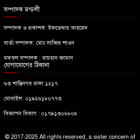
সম্পাদক মন্ডলী
বগুড়ায় এনসিপির কর্মসূচি হতে
দেওয়া হবে না: যুবদল
সম্পাদক ও প্রকাশক: ইফতেখার আহমেদ
বার্তা সম্পাদক: মোঃ সাব্বির শাওন
সাকিবের পর নওফেলের বাড়িতে
আগুন
মফস্বল সম্পাদক : রায়হান জামান
যোগাযোগের ঠিকানা
বগুড়ায় বাসচাপায় নিহত-৭,
আহত-১০
৬৩ শান্তিনগর ঢাকা ১২১৭
মোবাইল: ০১৯২৬১৮০৭৭৩
বিজ্ঞাপন বিভাগ : ০১৭৯১৩০৬৮০৪
© 2017-2025 All rights reserved, a sister concern of