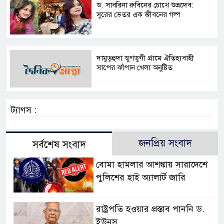
ড. সাবরিনা রুবিনের চোখে শুভ্রদেব:
সুরের ভেতর এক জীবনের গল্প
দামুড়হুদা ডুগডুগী গ্রামে ঐতিহ্যবাহী
সাপের ঝাঁপান খেলা অনুষ্টিত
ট্যাগস :
জনপ্রিয় সংবাদ
সর্বশেষ সংবাদ
বোমা হামলার আশঙ্কায় সারাদেশে
পুলিশের হাই অ্যালার্ট জারি
রাষ্ট্রপতি হওয়ার প্রস্তাব পাননি ড.
ইউনূস