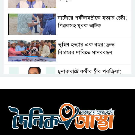
নাটোরে পর্যটনমন্ত্রীকে হত্যার চেষ্টা;
পিস্তলসহ যুবক আটক
তুহিন হত্যার এক বছর: দ্রুত
বিচারের দাবিতে মানববন্ধন
চুনারুঘাটে কর্মীর স্ত্রীর পরক্রিয়া;
জামায়াত নেতা বহিষ্কার
ভারতের সাথে সম্পর্ক স্বাভাবিক
করতে চেয়েছিলেন ড. ইউনূস
সিলেটে দুই বাসের সংঘর্ষে নিহত ৯