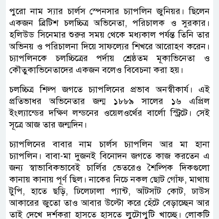
পুরো নাম স্যার চার্লস স্পেনসার চ্যাপলিন জুনিয়র। ছিলেন
একজন ব্রিটিশ চলচ্চিত্র অভিনেতা, পরিচালক ও সুরকার।
হলিউড সিনেমার শুরুর সময় থেকে মধ্যকাল পর্যন্ত তিনি তার
অভিনয় ও পরিচালনা দিয়ে সাফল্যের শিখরে আরোহণ করেন।
চ্যাপলিনকে চলচ্চিত্রের পর্দায় শ্রেষ্ঠতম মূকাভিনেতা ও
কৌতুকাভিনেতাদের একজন বলেও বিবেচনা করা হয়।
চলচ্চিত্র শিল্প জগতে চ্যাপলিনের প্রভাব অনস্বীকার্য। এই
প্রতিভাধর অভিনেতার জন্ম ১৮৮৯ সালের ১৬ এপ্রিল
ইংল্যান্ডের দক্ষিণ লন্ডনের ওয়েলওর্থের বার্লো স্ট্রিটে। সেই
সূত্রে আজ তার জন্মদিন।
চ্যাপলিনের বাবার নাম চার্লস চ্যাপলিন আর মা হানা
চ্যাপলিন। বাবা-মা দুজনই বিনোদন জগতে কাজ করতেন এ
জন্য স্বাভাবিকভাবেই চার্লির ভেতরেও শৈল্পিক দিকগুলো
কানায় কানায় পূর্ণ ছিল। নাকের নিচে নকল ছোট গোঁফ, মাথায়
টুপি, হাতে ছড়ি, ঢিলেঢালা প্যান্ট, আঁটসাঁট কোট, ঢাউস
আকারের জুতো তাও আবার উল্টো করে হেঁটে বেড়াচ্ছেন আর
তাই দেখে দর্শকরা হাসতে হাসতে লুটোপুটি খাচ্ছে। লোকটি