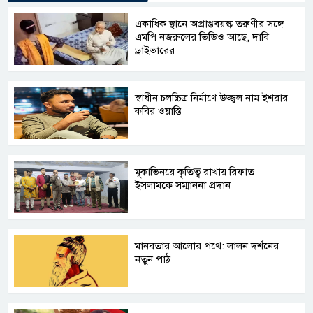
একাধিক স্থানে অপ্রাপ্তবয়স্ক তরুণীর সঙ্গে
এমপি নজরুলের ভিডিও আছে, দাবি
ড্রাইভারের
স্বাধীন চলচ্চিত্র নির্মাণে উজ্জ্বল নাম ইশরার
কবির ওয়াস্তি
মূকাভিনয়ে কৃতিত্ব রাখায় রিফাত
ইসলামকে সম্মাননা প্রদান
মানবতার আলোর পথে: লালন দর্শনের
নতুন পাঠ