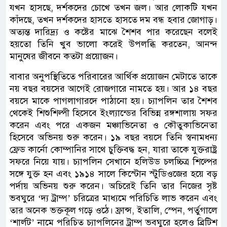
যখন হাসছে, দর্শকদের চোখে তখন জল। আর লোকটি যখন
কাঁদছে, তখন দর্শকদের হাসতে হাসতে দম বন্ধ হবার জোগাড়।
অত্যন্ত দারিদ্র্য ও কষ্টের মাঝে শৈশব পার করেছেন বলেই
হয়তো তিনি খুব ভালো করেই উপলব্ধি করতেন, আনন্দ
মানুষের জীবনে কতটা প্রয়োজন।
বাবার অনুপস্থিতিতে পরিবারের আর্থিক প্রয়োজন মেটাতে তাকে
নয় বছর বয়সের আগেই রোজগারে নামতে হয়। আর ১৪ বছর
বয়সে মাকে পাগলাগারদে পাঠানো হয়। চ্যাপলিন তার শৈশব
থেকেই শিশুশিল্পী হিসেবে ইংল্যান্ডের বিভিন্ন রঙ্গশালায় সফর
করেন এবং পরে একজন মঞ্চাভিনেতা ও কৌতুকাভিনেতা
হিসেবে অভিনয় শুরু করেন। ১৯ বছর বয়সে তিনি স্বনামধন্য
ফ্রেড কার্নো কোম্পানির সাথে চুক্তিবদ্ধ হন, যারা তাকে যুক্তরাষ্ট্র
সফরে নিয়ে যায়। চ্যাপলিন সেখানে হলিউড চলচ্চিত্র শিল্পের
সঙ্গে যুক্ত হন এবং ১৯১৪ সালে কিস্টোন স্টুডিওজের হয়ে বড়
পর্দায় অভিনয় শুরু করেন। অচিরেই তিনি তার নিজের সৃষ্ট
ভবঘুরে ‘দ্য ট্রাম্প’ চরিত্রের মাধ্যমে পরিচিতি লাভ করেন এবং
তার অনেক ভক্তকূল গড়ে ওঠে। ফ্রান্স, ইতালি, স্পেন, পর্তুগালে
‘শার্লট’ নামে পরিচিত চ্যাপলিনের ট্রাম্প ভবঘুরে হলেও ব্রিটিশ