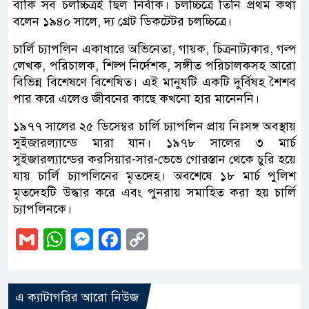
বাকি সব চলচ্চিত্রই ছিল নির্বাক। চলচ্চিত্রে তিনি প্রথম কথা
বলেন ১৯৪০ সালে, দ্য গ্রেট ডিকটেটর চলচ্চিত্রে।
চার্লি চ্যাপলিন একাধারে অভিনেতা, গায়ক, চিত্রনাট্যকার, গল্প
লেখক, পরিচালক, শিল্প নির্দেশক, সঙ্গীত পরিচালকসহ আরো
বিভিন্ন বিশেষণে বিশেষিত। এই মানুষটি একটি দুর্বিষহ শৈশব
পার করে এলেও জীবনের কাছে কখনো হার মানেননি।
১৯৭৭ সালের ২৫ ডিসেম্বর চার্লি চ্যাপলিন প্রায় নিঃসঙ্গ অবস্থায়
সুইজারল্যান্ডে মারা যান। ১৯৭৮ সালের ৩ মার্চ
সুইজারল্যান্ডের করসিয়ার-সার-ভেভে গোরস্তান থেকে চুরি হয়ে
যায় চার্লি চ্যাপলিনের মৃতদেহ। অবশেষে ১৮ মার্চ পুলিশ
মৃতদেহটি উদ্ধার করে এবং পুনরায় সমাহিত করা হয় চার্লি
চ্যাপলিনকে।
Gmail
WhatsApp
Messenger
Facebook
Copy
Link
এ ক্যাটাগরির আরো নিউজ