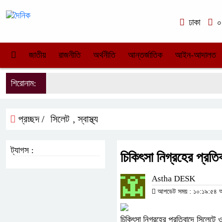
ঢাকা
০২
জাতীয়
রাজনীতি
অর্থনীতি
আন্তর্জাতিক
আইন-আদালত
শিরোনাম:
প্রচ্ছদ /
সিলেট
স্বাস্থ্য
,
ট্যাগস :
চিকিৎসা নিগ্রহের প্রত
Astha DESK
আপডেট সময় : ১০:১৯:৫৪ অপর
চিকিৎসা নিগ্রহের প্রতিবাদে সিলেটে