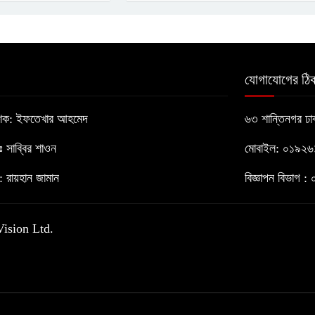
যোগাযোগের ঠিক
াশক: ইফতেখার আহমেদ
৬৩ শান্তিনগর ঢ
োঃ সাব্বির শাওন
মোবাইল: ০১৯২
 রায়হান জামান
বিজ্ঞাপন বিভাগ
Vision Ltd.