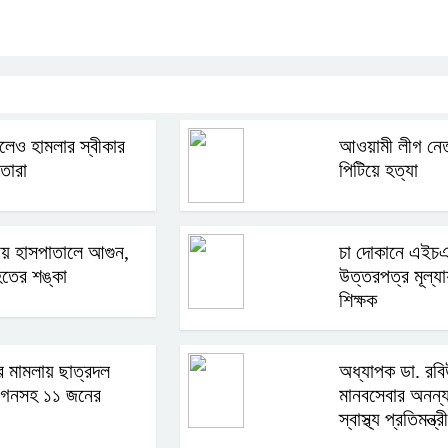
লেও হামলার স্বীকার
আওয়ামী লীগ নেত
তারা
পিটিয়ে হত্যা
রায় হাসপাতালে আগুন,
চা দোকানে এইচএস
হতের শঙ্কা
উত্তরপত্র মূল্য
শিক্ষক
 মামলায় ছাত্রদল
অধ্যাপক ডা. রব
িংগনসহ ১১ জনের
মানবসেবার অনন্য দ
স্বাস্থ্য প্রতিমন্ত্রী