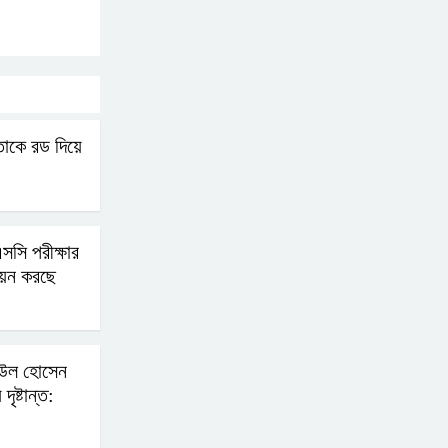
ছাত্রদল
াকে রড দিয়ে
সি পরীক্ষার
ায়ন করছে
িউল হোসেন
ৃষ্টান্ত: