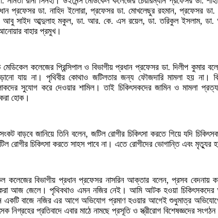
. নমিতা রানী সিনহা। উইমেন্স মেডিকেল কলেজের চেয়ারম্যান প্রফেসর ডা. শাহা
ধান প্রফেসর ডা. নাহিদ ইলোরা, প্রফেসর ডা. মোখলেছুর রহমান, প্রফেসর ডা
. আবু সাইদ আব্দুলাহ মকুল, ডা. আর. কে. এস রয়েল, ডা. তরিকুল ইসলাম, ড
নোয়ার বাহার প্রমুখ।
েডিকেল কলেজের প্রিন্সিপাল ও বিভাগীয় প্রধান প্রফেসর ডা. দিলীপ কুমার বলে
এড়ানো যায় না। পৃথিবীর কোথাও জটিলতার জন্য ফৌজদারি মামলা হয় না। ব
 লোকদের সুযোগ করে দেওয়ার শামিল। তাই চিকিৎসকদের জামিন ও মামলা প্রত্
ধ করা হোক।
কট বাড়বে জানিয়ে তিনি বলেন, জটিল রোগীর চিকিৎসা করতে গিয়ে যদি চিকিৎসক
িল রোগীর চিকিৎসা করতে সাহস পাবে না। এতে রোগীদের ভোগান্তি এবং মৃত্যুর হ
কেল কলেজের বিভাগীয় প্রধান প্রফেসর নাসরিন আক্তার বলেন, প্রসব বেদনায় 
ৎসকরা আজ জেলে। পৃথিবথাও এমন নজির নেই। আমি আটক হওয়া চিকিৎসকদের অব
থান একটি বাজে নজির এর আগে অভিযোগ প্রমাণ হওয়ার আগেই শুধুমাত্র অভিযোগে
 নিগ্রহের প্রতিবাদে এবার মাঠে নামছে প্রসূতি ও স্ত্রীরোগ বিশেষজ্ঞদের সংগঠ