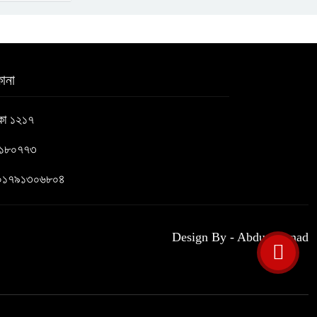
ানা
াকা ১২১৭
৬১৮০৭৭৩
 : ০১৭৯১৩০৬৮০৪
Design By - Abdus Samad