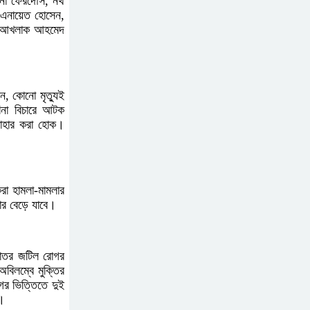
না ফেরদৌস, নর্থ
. এনায়েত হোসেন,
া. আখলাক আহমেদ
এআই বক্তব্য দিয়েছে শেখ
হাসিনা
ন, কোনো মৃত্যুই
সচিবালয় অভিমুখে ১১ দলীয়
িনা বিচারে আটক
যাহার করা হোক।
ঐক্যের পদযাত্রা আটকে
দিলো পুলিশ
হাসিনাকে সংবাদমাধ্যমে কথা
রা হামলা-মামলার
বলার সুযোগ দেওয়ায় ঢাকার
ার বেড়ে যাবে।
ক্ষোভ
কাতর জটিল রোগর
জুলাই গণঅভ্যুত্থান দিবসের
িলম্বে মুক্তির
অনুষ্ঠানস্থল থেকে বের করে
র ভিত্তিতে দুই
ন।
সাংবাদিক পেটালো বিএনপি-