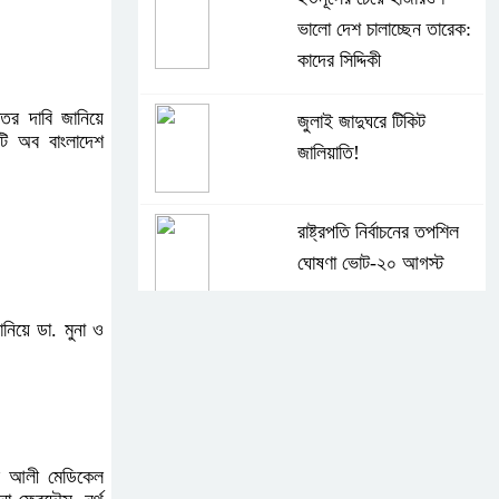
ভালো দেশ চালাচ্ছেন তারেক:
কাদের সিদ্দিকী
তির দাবি জানিয়ে
জুলাই জাদুঘরে টিকিট
ইটি অব বাংলাদেশ
জালিয়াতি!
রাষ্ট্রপতি নির্বাচনের তপশিল
ঘোষণা ভোট-২০ আগস্ট
ানিয়ে ডা. মুনা ও
বেলাবোতে আ. লীগের নেতা
আটক
কারো সাক্ষাৎ না পেয়ে সচিবালয়
িব আলী মেডিকেল
ছাড়লেন ১১ দলের নেতারা