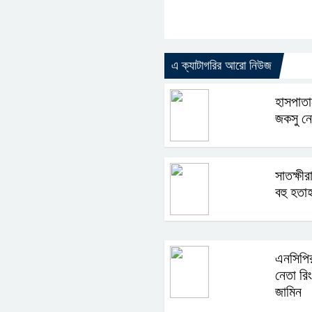
এ ক্যাটাগরির আরো নিউজ
হাসপাতা
জকসু নে
সাতক্ষী
বহু হতা
এনসিপির
নেতা র
জামিন