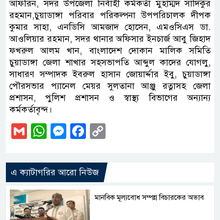
আফরিন, সদর উপজেলা নির্বাহী কর্মকর্তা মুহাম্মদ সাদিকুর
রহমান,চুয়াডাঙ্গা পরিবার পরিকল্পনা উপপরিচালক দীপক
কুমার সাহা, এনডিসি আমজাদ হোসেন, এমওসিএস ডা.
আওলিয়ার রহমান, সদর থানার অফিসার ইনচার্জ আবু জিহাদ
ফখরুল আলম খান, বাংলাদেশ দোকান মালিক সমিতি
চুয়াডাঙ্গা জেলা শাখার সহসভাপতি আব্দুল কাদের যোগলু,
সাধারণ সম্পাদক ইবরুল হাসান জোয়ার্দ্দার ইবু, চুয়াডাঙ্গা
পৌরসভার প্যানেল মেয়র সুলতানা আঞ্জু রত্নাসহ জেলা
প্রশাসন, পুলিশ প্রশাসন ও স্বাস্থ্য বিভাগের অন্যান্য
কর্মকর্তাবৃন্দ।
Gmail
WhatsApp
Messenger
Facebook
Copy
Link
এ ক্যাটাগরির আরো নিউজ
মানবিক মূল্যবোধ সম্পন্ন বিচারকের অভাব