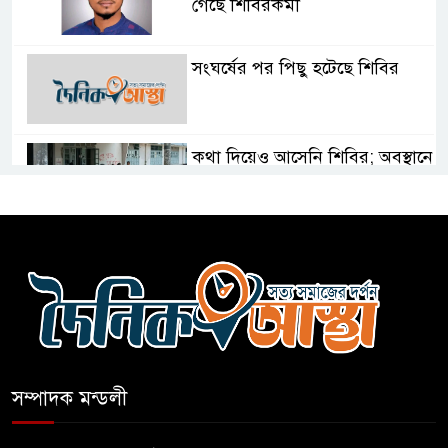
গেছে শিবিরকর্মী
সংঘর্ষের পর পিছু হটেছে শিবির
কথা দিয়েও আসেনি শিবির; অবস্থানে
আছে ছাত্রদল
হযরত শাহজালাল বিমানবন্দরে
বলাকা লাউঞ্জে আগুন
নীলফামারীতে ৫ দিনেও ফিরেনি
কিশোর
সম্পাদক মন্ডলী
ভারত থেকে আসছে ২ দশমিক ৩