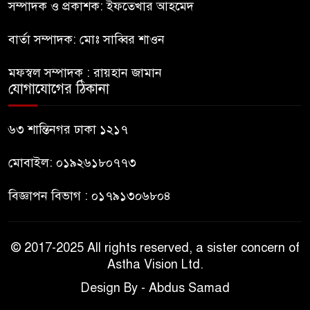
মেট্রিক টন টিয়ার শেল
সম্পাদক ও প্রকাশক: ইফতেখার আহমেদ
বার্তা সম্পাদক: মোঃ সাব্বির শাওন
মানবিক মূল্যবোধ সম্পন্ন বিচারকের
অভাব
মফস্বল সম্পাদক : রায়হান জামান
যোগাযোগের ঠিকানা
বহিষ্কৃত জামাত নেতার কর্মীরা যোগ
দিলেন বিএনপিতে
৬৩ শান্তিনগর ঢাকা ১২১৭
মোবাইল: ০১৯২৬১৮০৭৭৩
বিজ্ঞাপন বিভাগ : ০১৭৯১৩০৬৮০৪
© 2017-2025 All rights reserved, a sister concern of
Astha Vision Ltd.
Design By - Abdus Samad