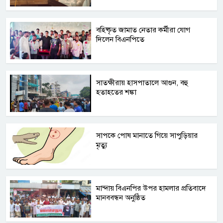
বহিষ্কৃত জামাত নেতার কর্মীরা যোগ
দিলেন বিএনপিতে
সাতক্ষীরায় হাসপাতালে আগুন, বহু
হতাহতের শঙ্কা
সাপকে পোষ মানাতে গিয়ে সাপুড়িয়ার
মৃত্যু
মান্দায় বিএনপির উপর হামলার প্রতিবাদে
মানববন্ধন অনুষ্ঠিত