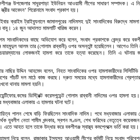
কশীগঞ্জ উপজেলার সাধুরপাড়া ইউনিয়ন আওয়ামী লীগের সাধারণ সম্পাদক। এ নি
 স্ত্রীর আবেদন’ শিরোনামে সংবাদ প্রকাশ হয়।
 ক্রাইম ট্রাইব্যুনালে জামালপুরের নাদিমসহ দুই সাংবাদিকের বিরুদ্ধে মামলা
ম বাবু। ১৪ জুন আদালত মামলাটি খারিজ করেন।
 বেগম সাংবাদিকদের কাছে অভিযোগ করে বলেন, সংবাদ প্রকাশকে কেন্দ্র করে বকশীগ
 মাহমুদুল আলম তার (গোলাম রাব্বানী) ওপর অসন্তুষ্ট হয়েছিলেন। আগেও তিনি ন
চেয়ারম্যানের লোকজনই হামলা করে তাকে হত্যা করেছেন। তিনি এ ঘটনায় জ
ার নাছির উদ্দিন আহমেদ বলেন, নিহত সাংবাদিকের ওপর হামলাকারীদের সিসিটিভি 
িশের পাঁচটি দল মাঠে কাজ করছে। দ্রুত সময়ের মধ্যে হামলাকারীদের গ্রেপ্ত
 এখনো থানায় মামলা হয়নি।
্টিফোর.কমের ডিস্ট্রিক্ট করেসপন্ডেন্ট গোলাম রাব্বানী নাদিমের ওপর হামলা হয়
র মধ্যবাজার এলাকায় এ হামলার ঘটনা ঘটে।
ায়িত্ব পালন শেষে বাড়ি ফিরছিলেন সাংবাদিক নাদিম। পথে মধ্যবাজার এলাকায়
্থক যুবলীগ নেতা শামীম খন্দকার, স্বপন মণ্ডল, শেখ ফরিদের নেতৃত্বে কয়েকজ
 এতে আহত হলে তাকে উদ্ধার করে বকশীগঞ্জ স্বাস্থ্য কমপ্লেক্সে ভর্তি করা হয়।
ই হামলা নিয়ে বলেন, রাজাকার ইস্যুসহ আওয়ামী লীগের কমিটি নিয়ে সংবাদ পরিব