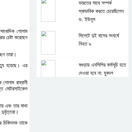
ভারতের সাথে সম্পর্ক
স্বাভাবিক করতে চেয়েছিলেন
ড. ইউনূস
 সাংবাদিক গোলাম
সিলেটে দুই বাসের সংঘর্ষে
ার চেষ্টা করেছেন
নিহত ৯
েছেন তারা।
বগুড়ায় এনসিপির কর্মসূচি হতে
ত্যু হয়েছে। এর
দেওয়া হবে না: যুবদল
 গোলাম রাব্বানী
ন্ত মোটরসাইকেল
সাকিবের পর নওফেলের
বাড়িতে আগুন
ায় এবং তার মাথা
র্বৃত্তরা।
ার চিকিৎসক তাকে
বগুড়ায় বাসচাপায় নিহত-৭,
আহত-১০