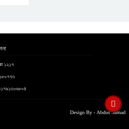
ানা
াকা ১২১৭
৬১৮০৭৭৩
 : ০১৭৯১৩০৬৮০৪
Design By - Abdus Samad