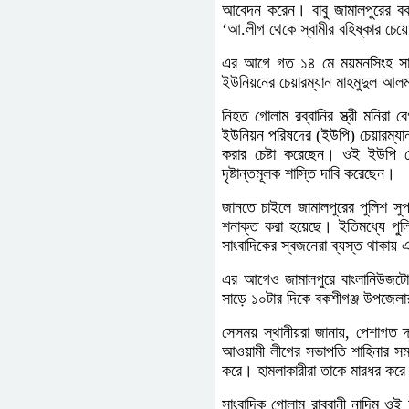
আবেদন করেন। বাবু জামালপুরের ব
‘আ.লীগ থেকে স্বামীর বহিষ্কার চেয়ে
এর আগে গত ১৪ মে ময়মনসিংহ সাইবার
ইউনিয়নের চেয়ারম্যান মাহমুদুল আল
নিহত গোলাম রব্বানির স্ত্রী মনিরা
ইউনিয়ন পরিষদের (ইউপি) চেয়ারম্যান
করার চেষ্টা করেছেন। ওই ইউপি 
দৃষ্টান্তমূলক শাস্তি দাবি করেছেন।
জানতে চাইলে জামালপুরের পুলিশ সুপ
শনাক্ত করা হয়েছে। ইতিমধ্যে পুল
সাংবাদিকের স্বজনেরা ব্যস্ত থাকায়
এর আগেও জামালপুরে বাংলানিউজটোয়েন
সাড়ে ১০টার দিকে বকশীগঞ্জ উপজেলা
সেসময় স্থানীয়রা জানায়, পেশাগত দ
আওয়ামী লীগের সভাপতি শাহিনার সমর
করে। হামলাকারীরা তাকে মারধর করে।
সাংবাদিক গোলাম রাব্বানী নাদিম ও