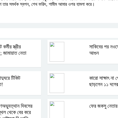
েশে তার সমর্থক স্বপন, শেখ ফরিদ, শামীম আমার ওপর হামলা করে।
 কর্মীর স্ত্রীর
সাকিবের পর নওফ
া; জামায়াত নেতা
আগুন
াদুঘরে টিকিট
কারো সাক্ষাৎ না 
ি!
ছাড়লেন ১১ দলের
ণঅভ্যুত্থান দিবসের
ফের জকসু নেতার
নস্থল থেকে বের করে