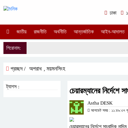
ঢাকা
১
জাতীয়
রাজনীতি
অর্থনীতি
আন্তর্জাতিক
আইন-আদালত
শিরোনাম:
প্রচ্ছদ /
অপরাধ
ময়মনসিংহ
,
ট্যাগস :
চেয়ারম্যানের নির্দেশে স
Astha DESK
আপডেট সময় : ১১:৪৯:৩৭ পূর্ব
চেয়ারম্যানের নির্দেশে সাংবাদিক নাদিম