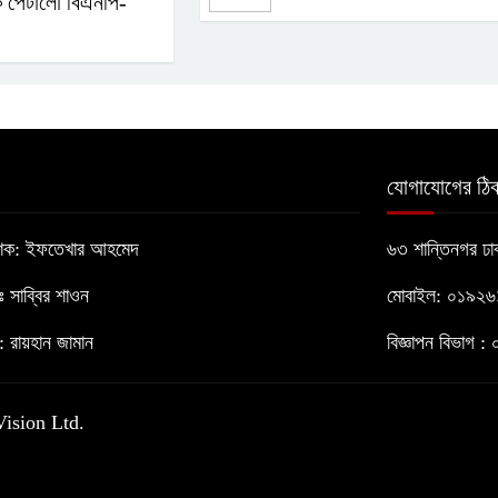
ক পেটালো বিএনপি-
যোগাযোগের ঠিক
াশক: ইফতেখার আহমেদ
৬৩ শান্তিনগর ঢ
োঃ সাব্বির শাওন
মোবাইল: ০১৯২
 রায়হান জামান
বিজ্ঞাপন বিভাগ
Vision Ltd.