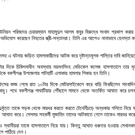
ইউনিয়ন পরিষদের চেয়ারম্যান মাহামুদুল আলম বাবুর বিরুদ্ধে সংবাদ প্রকাশ করায়
ে অভিযোগ করেছেন নিহতের স্ত্রী-সন্তানরা। তিনি এর আগেও নানাভাবে হেনস্তা কর
যানসহ এ ঘটনায় জড়িত হামলাকারীদের আটক করে দৃষ্টান্তমূলক শাস্তির দাবি জানিয়
ইটার দিকে চিকিৎসাধীন অবস্থায় ময়মনসিংহ মেডিকেল কলেজ হাসপাতালে তার মৃ
দিকে বকশীগঞ্জ উপজেলার পাটহাটি এলাকায় হামলার শিকার হন তিনি।
অফিসের কাজ শেষে রাত ১০টার দিকে মোটরসাইকেলে করে বাড়ি ফিরছিলেন সাংবাদিক
 বাবু। পথে বকশীগঞ্জ পাথাটিয়ায় পৌঁছালে সামনে থেকে অতর্কিত আঘাত করে চল
ুর্বৃত্ত তাকে সড়ক থেকে মারধর করতে করতে টেনেহিঁচড়ে অন্ধকার গলিতে নিয়ে য
ি আঘাত করে। সেসময় সহকর্মী মুজাহিদ তাদের আটকাতে গেলে তাকেও মারধর করে দু
াহিদ ও স্থানীয়রা তাকে হাসপাতালে নিয়ে যায়। কিন্তু আঘাত গুরুতর হওয়ায় সেখানক
লে পাঠিয়ে দেন।