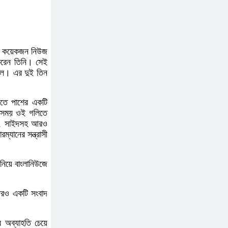
বন্যায় পাটগ্রামে সড়ক ভেঙে
চলাচলে দুর্ভোগ
মরা কয়েকজন নিউজ
করেন তিনি। সেই
ছিল। এর দুই তিন
ইউনূসের চেয়ে হাজারগুণ
ভালো দেশ চালাচ্ছেন তারেক:
রতে পাশের একটি
র সময় ওই গলিতে
কাদের সিদ্দিকী
ির, সাইদসহ আরও
ানের সন্ত্রাসী
জুলাই জাদুঘরে টিকিট
জালিয়াতি!
 নিয়ে বাংলানিউজে
রাষ্ট্রপতি নির্বাচনের তপশিল
 আরও একটি সংবাদ
ঘোষণা ভোট-২০ আগস্ট
 অব্যাহতি চেয়ে