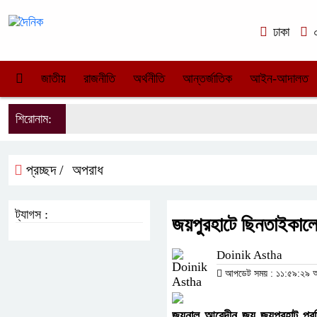
ঢাকা
০
জাতীয়
রাজনীতি
অর্থনীতি
আন্তর্জাতিক
আইন-আদালত
শিরোনাম:
প্রচ্ছদ /
অপরাধ
ট্যাগস :
জয়পুরহাটে ছিনতাইকাল
Doinik Astha
আপডেট সময় : ১১:৫৯:২৯ অপর
জয়নাল আবেদীন জয় জয়পুরহাট প্রত