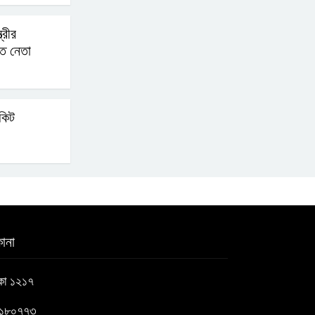
ভারত থেকে আসছে ২ দশমিক
ত্রীর
াত নেতা
৩ মেট্রিক টন টিয়ার শেল
মানবিক মূল্যবোধ সম্পন্ন
িকিট
বিচারকের অভাব
বহিষ্কৃত জামাত নেতার কর্মীরা
যোগ দিলেন বিএনপিতে
গুলশানে আ.লীগের ৬ কর্মী
ানা
আটক
াকা ১২১৭
৬১৮০৭৭৩