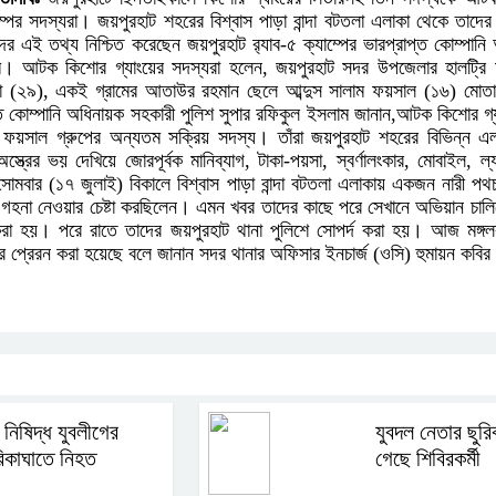
যাম্পের সদস্যরা। জয়পুরহাট শহরের বিশ্বাস পাড়া বান্দা বটতলা এলাকা থেকে তাদ
ের এই তথ্য নিশ্চিত করেছেন জয়পুরহাট র‌্যাব-৫ ক্যাম্পের ভারপ্রাপ্ত কোম্পানি
ম। আটক কিশোর গ্যাংয়ের সদস্যরা হলেন, জয়পুরহাট সদর উপজেলার হালট্রি মধ
ুজা (২৯), একই গ্রামের আতাউর রহমান ছেলে আব্দুস সালাম ফয়সাল (১৬) মোত
 কোম্পানি অধিনায়ক সহকারী পুলিশ সুপার রফিকুল ইসলাম জানান,আটক কিশোর গ্যা
 ফয়সাল গ্রুপের অন্যতম সক্রিয় সদস্য। তাঁরা জয়পুরহাট শহরের বিভিন্ন এল
্রের ভয় দেখিয়ে জোরপূর্বক মানিব্যাগ, টাকা-পয়সা, স্বর্ণালংকার, মোবাইল, ল
মবার (১৭ জুলাই) বিকালে বিশ্বাস পাড়া বান্দা বটতলা এলাকায় একজন নারী পথ
ে গহনা নেওয়ার চেষ্টা করছিলেন। এমন খবর তাদের কাছে পরে সেখানে অভিয়ান চাল
রা হয়। পরে রাতে তাদের জয়পুরহাট থানা পুলিশে সোপর্দ করা হয়। আজ মঙ্গলবা
রে প্রেরন করা হয়েছে বলে জানান সদর থানার অফিসার ইনচার্জ (ওসি) হুমায়ন কবি
ম নিষিদ্ধ যুবলীগের
যুবদল নেতার ছুরি
রিকাঘাতে নিহত
গেছে শিবিরকর্মী