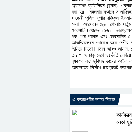
অ্যাকশন ব্যাটালিয়ন (র‌্যাব)-৫ ক্
করা হয়। মঙ্গলবার সকালে সাংবাদিকদ
সহকারী পুলিশ সুপার রফিকুল ইসলা
বেলাল হোসেনের ছেলে গোলাম মর্ত
মোরসালিন হোসেন (১৬)। ভারপ্রাপ্ত
গ্রু পের প্রধান এবং মোরসালিন ও
আকস্মিকভাবে পথরোধ করে দেশীয় অস্ত
ছিনিয়ে নিতো। তিনি আরও জানান, সো
তার গলায় চাকু রেখে ভয়ভীতি দেখিয়
ব্যবহার করা ছুরিসহ তাদের আটক ক
আদালতের নির্দেশে জয়পুরহাট কারাগা
এ ক্যাটাগরির আরো নিউজ
কার্যক্র
নেতা ছু