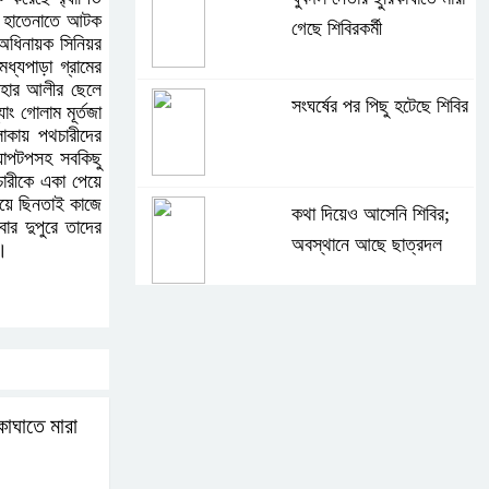
ের হাতেনাতে আটক
গেছে শিবিরকর্মী
 অধিনায়ক সিনিয়র
্যপাড়া গ্রামের
াহার আলীর ছেলে
সংঘর্ষের পর পিছু হটেছে শিবির
ং গোলাম মূর্তজা
াকায় পথচারীদের
্যাপটপসহ সবকিছু
চারীকে একা পেয়ে
িয়ে ছিনতাই কাজে
কথা দিয়েও আসেনি শিবির;
র দুপুরে তাদের
অবস্থানে আছে ছাত্রদল
র।
হযরত শাহজালাল বিমানবন্দরে
বলাকা লাউঞ্জে আগুন
কাঘাতে মারা
নীলফামারীতে ৫ দিনেও ফিরেনি
কিশোর