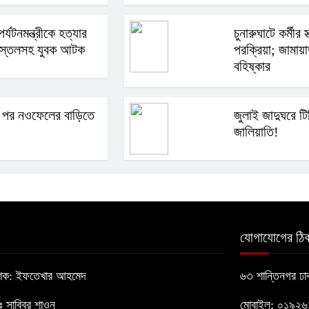
র্যটনমন্ত্রীকে হত্যার
চুনারুঘাটে কর্মীর স্
 পিস্তলসহ যুবক আটক
পরক্রিয়া; জামায়
বহিষ্কার
 পর নওফেলের বাড়িতে
জুলাই জাদুঘরে ট
জালিয়াতি!
যোগাযোগের ঠিক
াশক: ইফতেখার আহমেদ
৬৩ শান্তিনগর ঢ
োঃ সাব্বির শাওন
মোবাইল: ০১৯২