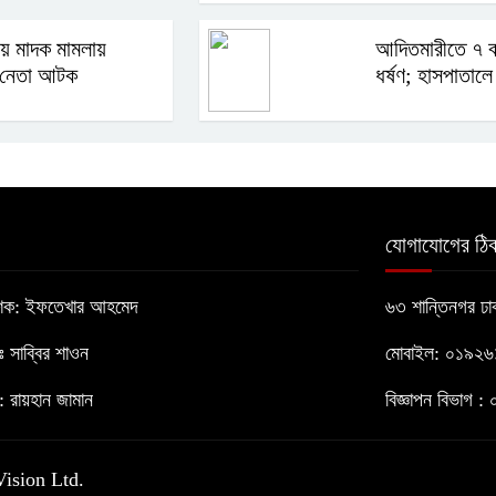
ায় মাদক মামলায়
আদিতমারীতে ৭ ব
 নেতা আটক
ধর্ষণ; হাসপাতালে 
যোগাযোগের ঠিক
াশক: ইফতেখার আহমেদ
৬৩ শান্তিনগর ঢ
োঃ সাব্বির শাওন
মোবাইল: ০১৯২
 রায়হান জামান
বিজ্ঞাপন বিভাগ
Vision Ltd.