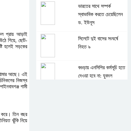
ভারতের সাথে সম্পর্ক
স্বাভাবিক করতে চেয়েছিলেন
ড. ইউনূস
ল প্রায় আড়াই
সিলেটে দুই বাসের সংঘর্ষে
উঠে গিয়ে, ছোট-
ষ্টি হলেই সড়কের
নিহত ৯
বগুড়ায় এনসিপির কর্মসূচি হতে
ি খামার আছে। এই
দেওয়া হবে না: যুবদল
চিনিকলের নিজস্ব
পাইনবাবগঞ্জ গামী
সাকিবের পর নওফেলের
বাড়িতে আগুন
রু করে। তিন বছর
িনিয়ত ঝুঁকি নিয়ে
বগুড়ায় বাসচাপায় নিহত-৭,