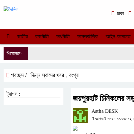
ঢাকা
জাতীয়
রাজনীতি
অর্থনীতি
আন্তর্জাতিক
আইন-আদালত
শিরোনাম:
প্রচ্ছদ /
ভিন্ন স্বাদের খবর
রংপুর
,
ট্যাগস :
জয়পুরহাট চিনিকলের সড়
Astha DESK
আপডেট সময় : ০৯:৩৯:০২ অপর