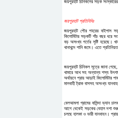
জয়পুরহাট চিনিকলের সড়ক সংস্কারের
জয়পুরহাট প্রতিনিধিঃ
জয়পুরহাট পৌর শহরের বাইপাস সড়ক 
কিলোমিটার সড়কটি পাঁচ বছর ধরে স
বড় অসংখ্য গর্তের সৃষ্টি হয়েছে। খ
খানাখন্দে পানি জমে। এতে প্রতিনি
জয়পুরহাট চিনিকল সূত্রে জানা গেছ
খামারে আখ সহ অন্যান্য শস্য উৎপা
অর্থায়নে প্রায় আড়াই কিলোমিটার প
মালবাহী ট্রাক বাসসহ অসংখ্য যানব
বেলআমলা গ্রামের বাসিন্দা ভ্যান চ
আগে থেকেই সড়কের বেহাল দশা শুরু। 
চলছে হালকা ও ভারী যানবাহন। প্রায