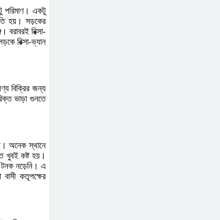
আহত-১০
ঁটু পরিমাণ। একটু
্ষতি হয়। সড়কের
গে। বরাবরই রিক্সা-
বন্যায় পাটগ্রামে সড়ক ভেঙে
কে রিক্সা-ভ্যান
চলাচলে দুর্ভোগ
ইউনূসের চেয়ে হাজারগুণ
ণ্য বিক্রির জন্য
িক্ত ভাড়া গুনতে
ভালো দেশ চালাচ্ছেন তারেক:
কাদের সিদ্দিকী
জুলাই জাদুঘরে টিকিট
েছে। অনেক স্থানে
তে খুবই কষ্ট হয়।
জালিয়াতি!
র টনক নড়েনি। এ
 বাসী কতৃপক্ষের
রাষ্ট্রপতি নির্বাচনের তপশিল
ঘোষণা ভোট-২০ আগস্ট