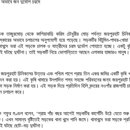
 অভাবে জন দুর্ভোগ চরমে
তাজুরমোড় থেকে কাশিয়াবাড়ি করিম চৌধুরীর মোড় পর্যন্ত জয়পুরহাট চিনিক
ংস্কারের অভাবে চলাচলের অনুপযোগী হয়ে পড়েছে। সড়কটির বিটুমিন-পাথর-খোয়া 
ানাখন্দে ভরা এই সড়কে চালক ও যাত্রীদের চরম দুর্ভোগ পোহাতে হচ্ছে। একটু বৃ
য়তই ঘটছে দুর্ঘটনা। তাই সড়কটি নিয়ে ভোগান্তিতে আছেন এলাকার হাজারও মানুষ।
ে, জয়পুরহাট চিনিকলের উত্তর এবং পশ্চিম পাশে প্রায় তিন একর জমির একটি কৃষ
দন করা হয়। এই কৃষি খামারে উৎপাদিত শস্য সহজে পরিবহনের জন্য জয়পুরহাট 
াকা সড়ক নির্মাণ করা হয়। এই সড়ক দিয়ে প্রতিদিন হিলি বন্দরের নওগাঁর রাজশাহী চা
াহন চলাচল করে।
ালক গফুর মণ্ডল বলেন, ‘প্রায় পাঁচ বছর আগেই সড়কটির কার্পেটিং উঠে যেতে শু
এখন সামান্য বৃষ্টিতেই সড়কের খানা খন্দে পানি জমে। খানাখন্দে ভরা সড়কে প্রত
়ই ঘটছে ছোট–বড় দুর্ঘটনা।