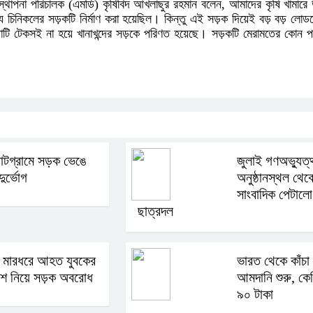
্যবস্থাপনা পরিচালক (এমডি) কৃষিবিদ আখলাছুর রহমান বলেন, আমাদের কৃষি খামা
 চিনিকলের সড়কটি নির্মাণ করা হয়েছিল। কিন্তু এই সড়ক দিয়েই বড় বড় লো
টি টেকসই না হয়ে খানাখন্দের সড়কে পরিণত হয়েছে। সড়কটি মেরামতের কোন 
 পাটগ্রামে সড়ক ভেঙে
জুলাই গণঅভ্যুত্
ুর্ভোগ
অনুষ্ঠানস্থল থেক
সাংবাদিক পেটালো
ছাত্রদল
 মারধরে আহত যুবকের
ভারত থেকে কাঁচা
লাশ নিয়ে সড়ক অবরোধ
আমদানি শুরু, ক
৯০ টাকা