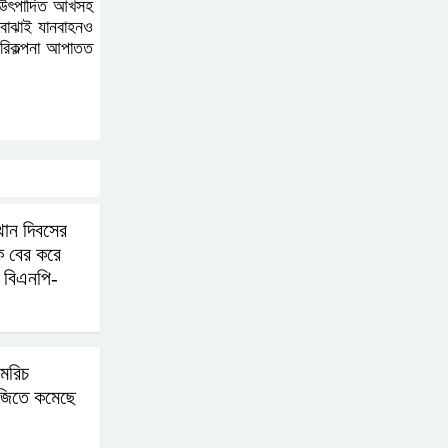
রে উৎপাদিত আখসহ
ডবোঝাই যানবাহনও
পরিকল্পনা আপাতত
থান দিবসের
ে বের করে
 বিএনপি-
 মরিচ
েজিতে কমেছে