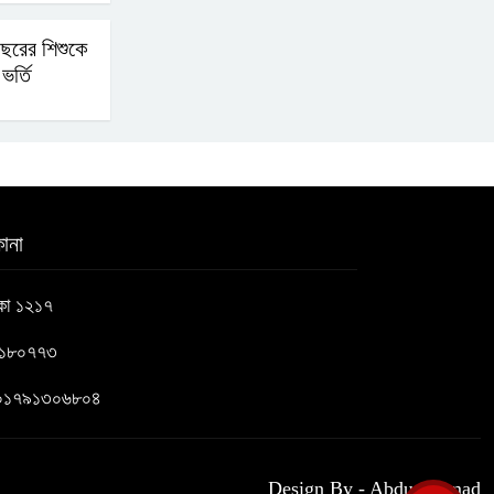
ছরের শিশুকে
ভর্তি
ানা
াকা ১২১৭
৬১৮০৭৭৩
 : ০১৭৯১৩০৬৮০৪
Design By - Abdus Samad