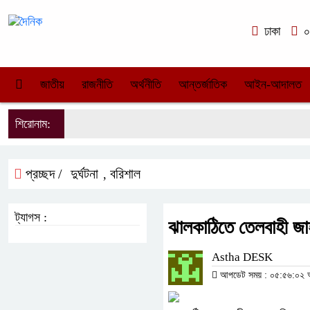
ঢাকা
০৬
জাতীয়
রাজনীতি
অর্থনীতি
আন্তর্জাতিক
আইন-আদালত
শিরোনাম:
প্রচ্ছদ /
দুর্ঘটনা
বরিশাল
,
ট্যাগস :
ঝালকাঠিতে তেলবাহী জা
Astha DESK
আপডেট সময় : ০৫:৫৬:০২ অপ