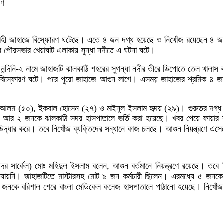
রণ
লবাহী জাহাজে বিস্ফোরণ ঘটেছে। এতে ৪ জন দগ্ধ হয়েছে ও নিখোঁজ রয়েছেন ৪
ের পৌরসভার খেয়াঘাট এলাকায় সুন্ধা নদীতে এ ঘটনা ঘটে।
াগর নন্দিনি-২ নামে জাহাজটি ঝালকাঠি শহরের সুগন্ধা নদীর তীরে ডিপোতে তেল খাল
 বিস্ফোরণ ঘটে। পরে পুরো জাহাজে আগুন লাগে। এসময় জাহাজের শ্রমিক ৪ জ
আলম (৫০), ইকবাল হোসেন (২৭) ও মাইনুল ইসলাম হৃদয় (২৯)। গুরুতর দগ্ধ
। আর ২ জনকে ঝালকাঠি সদর হাসপাতালে ভর্তি করা হয়েছে। খবর পেয়ে ফায়ার সা
 উদ্ধার করে। তবে নিখোঁজ ব্যক্তিদের সন্ধানে কাজ চলছে। আগুন নিয়ন্ত্রণে এস
দর সার্কেল) মোঃ মহিদুল ইসলাম বলেন, আগুন বর্তমানে নিয়ন্ত্রণে রয়েছে। তবে
া যায়নি। জাহাজটিতে মাস্টারসহ মোট ৯ জন কর্মচারী ছিলেন। এরমধ্যে ৫ জন
৪ জনকে বরিশাল শেরে বাংলা মেডিকেল কলেজ হাসপাতালে পাঠানো হয়েছে। নিখোঁজ