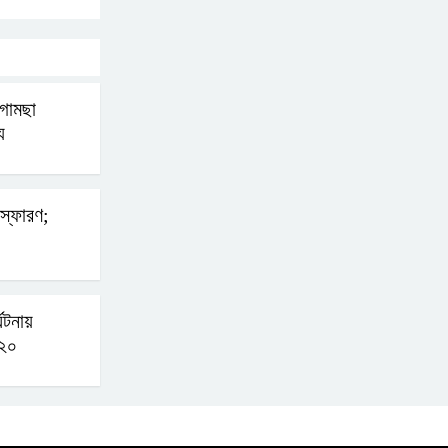
ক্ষোভ
জুলাই গণঅভ্যুত্থান দিবসের
গামছা
অনুষ্ঠানস্থল থেকে বের করে
ু
সাংবাদিক পেটালো বিএনপি-
ছাত্রদল
স্ফোরণ;
ফের জকসু নেতার ওপর হামলা
সাকিব আল হাসানের বাড়িতে
্ঘটনায়
২০
বোমা নিক্ষেপ
শেখ হাসিনার প্রশ্নে ঢাকা-
দিল্লি সম্পর্কে নতুন