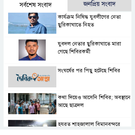
জনপ্রিয় সংবাদ
সর্বশেষ সংবাদ
কার্যক্রম নিষিদ্ধ যুবলীগের নেতা
ছুরিকাঘাতে নিহত
যুবদল নেতার ছুরিকাঘাতে মারা
গেছে শিবিরকর্মী
সংঘর্ষের পর পিছু হটেছে শিবির
কথা দিয়েও আসেনি শিবির; অবস্থানে
আছে ছাত্রদল
হযরত শাহজালাল বিমানবন্দরে
বলাকা লাউঞ্জে আগুন