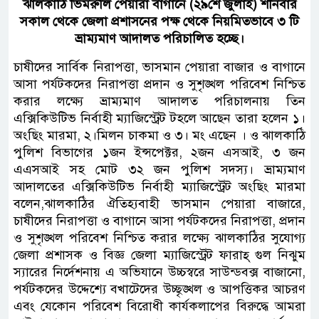
ঝালকাঠি ভিমরুলি পেয়ারা বাগানে (২৯শে জুলাই) শনিবার
সকাল থেকে জেলা প্রশাসনের পক্ষ থেকে নিয়মিতভাবে ৩ টি
ভ্রাম্যমাণ আদালত পরিচালিত হচ্ছে।
চাষীদের সার্বিক নিরাপত্তা, ভাসমান পেয়ারা বাজার ও বাগানে
আসা পর্যটকদের নিরাপত্তা প্রদান ও সুশৃঙ্খল পরিবেশ নিশ্চিত
করার লক্ষ্যে ভ্রাম্যমাণ আদালত পরিচালনায় তিন
এক্সিকিউটিভ নির্বাহী ম্যাজিস্ট্রেট টহলে আছেন তারা হলেন ১।
অংছিং মারমা, ২।মিলন চাকমা ও ৩। মং এছেন । ও ঝালকাঠি
পুলিশ বিভাগের ১জন ইন্সপেক্টর, ২জন এসআই, ৩ জন
এএসআই সহ মোট ৩২ জন পুলিশ সদস্য। ভ্রাম্যমাণ
আদালতের এক্সিকিউটিভ নির্বাহী ম্যাজিস্ট্রেট অংছিং মারমা
বলেন,ঝালকাঠির ঐতিহ্যবাহী ভাসমান পেয়ারা বাজারে,
চাষীদের নিরাপত্তা ও বাগানে আসা পর্যটকদের নিরাপত্তা, প্রদান
ও সুশৃঙ্খল পরিবেশ নিশ্চিত করার লক্ষ্যে ঝালকাঠির সুযোগ্য
জেলা প্রশাসক ও বিজ্ঞ জেলা ম্যাজিস্ট্রেট ফারাহ্ গুল নিঝুম
স্যারের নির্দেশনায় এ অভিযানে উচ্চস্বরে সাউন্ডবক্স বাজানো,
পর্যটকদের উদ্দেশ্যে বখাটেদের উচ্ছৃঙ্খল ও আপত্তিকর আচরণ
এবং যেকোন পরিবেশ বিরোধী কার্যকলাপের বিরুদ্ধে আমরা