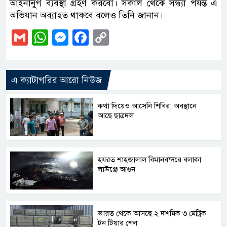
আইনানুগ ব্যবস্থা গ্রহণ করবো। সকাল থেকে সন্ধ্যা পর্যন্ত এ
অভিযান অব্যাহত থাকবে বলেও তিনি জানান।
Gmail
WhatsApp
Messenger
Facebook
Copy
Link
এ ক্যাটাগরির আরো নিউজ
কথা দিয়েও আসেনি শিবির; অবস্থানে
আছে ছাত্রদল
হযরত শাহজালাল বিমানবন্দরে বলাকা
লাউঞ্জে আগুন
ভারত থেকে আসছে ২ দশমিক ৩ মেট্রিক
টন টিয়ার শেল