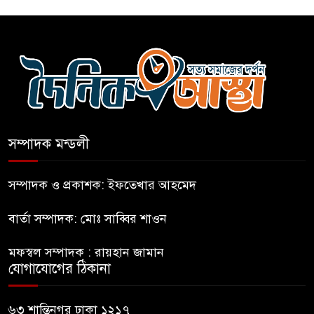
নীলফামারীতে ৫ দিনেও ফিরেনি
কিশোর
ভারত থেকে আসছে ২ দশমিক ৩
মেট্রিক টন টিয়ার শেল
সম্পাদক মন্ডলী
মানবিক মূল্যবোধ সম্পন্ন বিচারকের
অভাব
সম্পাদক ও প্রকাশক: ইফতেখার আহমেদ
বার্তা সম্পাদক: মোঃ সাব্বির শাওন
বহিষ্কৃত জামাত নেতার কর্মীরা যোগ
দিলেন বিএনপিতে
মফস্বল সম্পাদক : রায়হান জামান
যোগাযোগের ঠিকানা
গুলশানে আ.লীগের ৬ কর্মী আটক
৬৩ শান্তিনগর ঢাকা ১২১৭